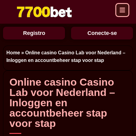
Registro
Conecte-se
Home
»
Online casino Casino Lab voor Nederland –
Inloggen en accountbeheer stap voor stap
Online casino Casino
Lab voor Nederland –
Inloggen en
accountbeheer stap
voor stap