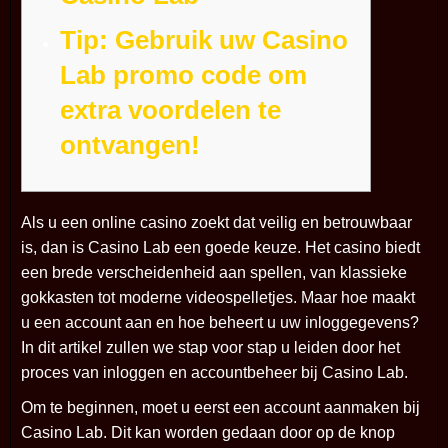
Tip: Gebruik uw Casino
Lab promo code om
extra voordelen te
ontvangen!
Als u een online casino zoekt dat veilig en betrouwbaar
is, dan is Casino Lab een goede keuze. Het casino biedt
een brede verscheidenheid aan spellen, van klassieke
gokkasten tot moderne videospelletjes. Maar hoe maakt
u een account aan en hoe beheert u uw inloggegevens?
In dit artikel zullen we stap voor stap u leiden door het
proces van inloggen en accountbeheer bij Casino Lab.
Om te beginnen, moet u eerst een account aanmaken bij
Casino Lab. Dit kan worden gedaan door op de knop