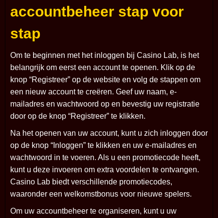
accountbeheer stap voor
stap
Om te beginnen met het inloggen bij Casino Lab, is het
belangrijk om eerst een account te openen. Klik op de
knop “Registreer” op de website en volg de stappen om
een nieuw account te creëren. Geef uw naam, e-
mailadres en wachtwoord op en bevestig uw registratie
door op de knop “Registreer” te klikken.
Na het openen van uw account, kunt u zich inloggen door
op de knop “Inloggen” te klikken en uw e-mailadres en
wachtwoord in te voeren. Als u een promotiecode heeft,
kunt u deze invoeren om extra voordelen te ontvangen.
Casino Lab biedt verschillende promotiecodes,
waaronder een welkomstbonus voor nieuwe spelers.
Om uw accountbeheer te organiseren, kunt u uw