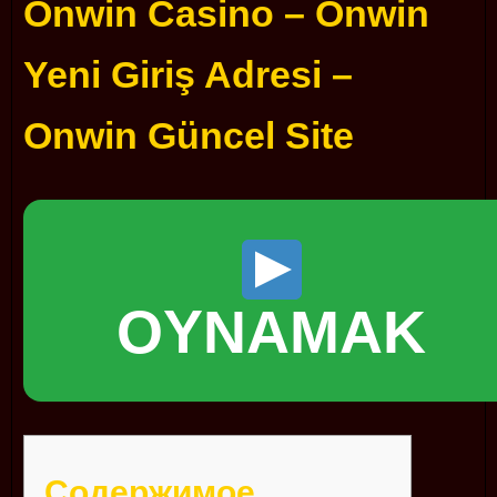
Onwin Casino – Onwin
Yeni Giriş Adresi –
Onwin Güncel Site
OYNAMAK
Содержимое