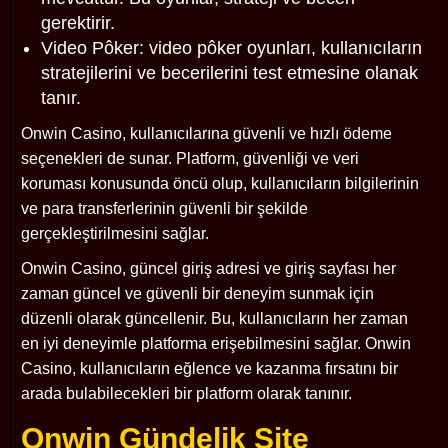
gerektirir.
Video Pôker: video pôker oyunları, kullanıcıların
stratejilerini ve becerilerini test etmesine olanak
tanır.
Onwin Casino, kullanıcılarına güvenli ve hızlı ödeme
seçenekleri de sunar. Platform, güvenliği ve veri
koruması konusunda öncü olup, kullanıcıların bilgilerinin
ve para transferlerinin güvenli bir şekilde
gerçekleştirilmesini sağlar.
Onwin Casino, güncel giriş adresi ve giriş sayfası her
zaman güncel ve güvenli bir deneyim sunmak için
düzenli olarak güncellenir. Bu, kullanıcıların her zaman
en iyi deneyimle platforma erişebilmesini sağlar. Onwin
Casino, kullanıcıların eğlence ve kazanma fırsatını bir
arada bulabilecekleri bir platform olarak tanınır.
Onwin Gündelik Site