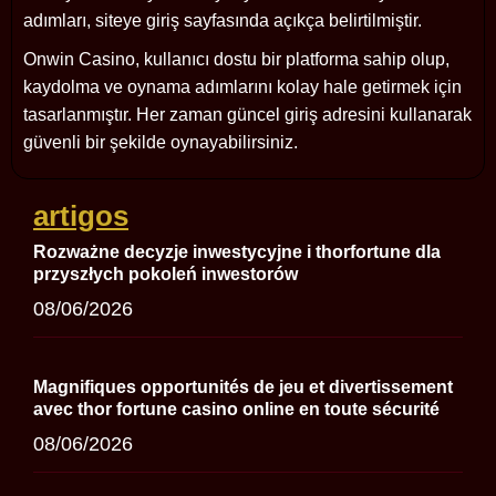
adımları, siteye giriş sayfasında açıkça belirtilmiştir.
Onwin Casino, kullanıcı dostu bir platforma sahip olup,
kaydolma ve oynama adımlarını kolay hale getirmek için
tasarlanmıştır. Her zaman güncel giriş adresini kullanarak
güvenli bir şekilde oynayabilirsiniz.
artigos
Rozważne decyzje inwestycyjne i thorfortune dla
przyszłych pokoleń inwestorów
08/06/2026
Magnifiques opportunités de jeu et divertissement
avec thor fortune casino online en toute sécurité
08/06/2026