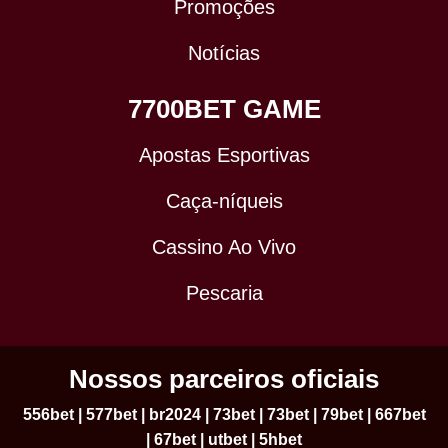
Promoções
Notícias
7700BET GAME
Apostas Esportivas
Caça-níqueis
Cassino Ao Vivo
Pescaria
Nossos parceiros oficiais
556bet
|
577bet
|
br2024
|
73bet
|
73bet
|
79bet
|
667bet
|
67bet
|
utbet
|
5hbet