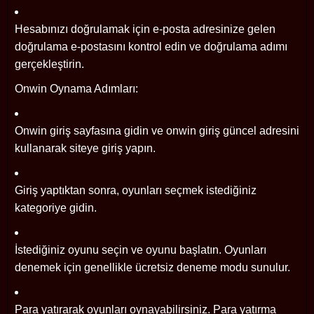
Hesabınızı doğrulamak için e-posta adresinize gelen
doğrulama e-postasını kontrol edin ve doğrulama adımı
gerçekleştirin.
Onwin Oynama Adımları:
Onwin giriş sayfasına gidin ve onwin giriş güncel adresini
kullanarak siteye giriş yapın.
Giriş yaptıktan sonra, oyunları seçmek istediğiniz
kategoriye gidin.
İstediğiniz oyunu seçin ve oyunu başlatın. Oyunları
denemek için genellikle ücretsiz deneme modu sunulur.
Para yatırarak oyunları oynayabilirsiniz. Para yatırma