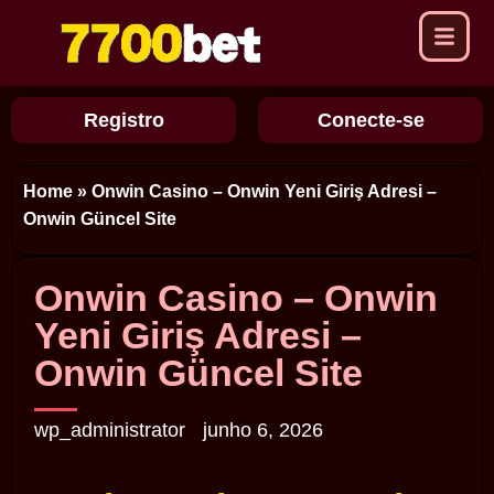
Registro
Conecte-se
Home
»
Onwin Casino – Onwin Yeni Giriş Adresi –
Onwin Güncel Site
Onwin Casino – Onwin
Yeni Giriş Adresi –
Onwin Güncel Site
wp_administrator
junho 6, 2026