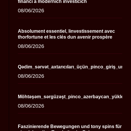
financí a moderních investicích
08/06/2026
Absolument essentiel, linvestissement avec
thorfortune et les clés dun avenir prospère
08/06/2026
Qədim_sərvət_axtarıcıları_üçün_pinco_giriş_unika
08/06/2026
Möhtəşəm_sərgüzəşt_pinco_azerbaycan_yükle_il
08/06/2026
Faszinierende Bewegungen und tony spins für