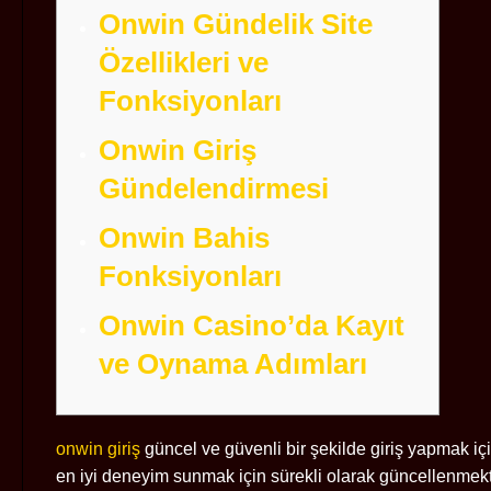
Onwin Gündelik Site
Özellikleri ve
Fonksiyonları
Onwin Giriş
Gündelendirmesi
Onwin Bahis
Fonksiyonları
Onwin Casino’da Kayıt
ve Oynama Adımları
onwin giriş
güncel ve güvenli bir şekilde giriş yapmak içi
en iyi deneyim sunmak için sürekli olarak güncellenmekted