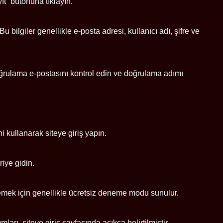
t” butonuna tıklayın.
u bilgiler genellikle e-posta adresi, kullanıcı adı, şifre ve
ğrulama e-postasını kontrol edin ve doğrulama adımı
i kullanarak siteye giriş yapın.
riye gidin.
emek için genellikle ücretsiz deneme modu sunulur.
ları, siteye giriş sayfasında açıkça belirtilmiştir.