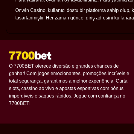
Onwin Casino, kullanıcı dostu bir platforma sahip olup,
tasarlanmıştır. Her zaman güncel giriş adresini kullanarak
O 7700BET oferece diversão e grandes chances de
ganhar! Com jogos emocionantes, promoções incríveis e
total segurança, garantimos a melhor experiência. Curta
slots, cassino ao vivo e apostas esportivas com bônus
imperdíveis e saques rápidos. Jogue com confiança no
7700BET!