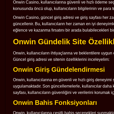
Onwin Casino, kullanıcılarına güvenli ve hızlı ödeme seç
konusunda öncü olup, kullanıcıların bilgilerinin ve para tr
Onwin Casino, güncel giriş adresi ve giriş sayfası her 
güncellenir. Bu, kullanıcıların her zaman en iyi deneyiml
eğlence ve kazanma fırsatını bir arada bulabilecekleri bir
Onwin Gündelik Site Özellik
Onwin, kullanıcıların ihtiyaçlarına ve beklentilere uygun o
Güncel giriş adresi ve sitenin özelliklerini inceleyelim:
Onwin Giriş Gündelendirmesi
Onwin, kullanıcılarına en güvenli ve hızlı giriş deneyimi
uygulamaktadır. Son güncellemelerle, kullanıcılar daha ko
sayfası, kullanıcıların güvenliğini ve verilerini korumak 
Onwin Bahis Fonksiyonları
Onwin, kullanıcılarına çeşitli bahis seçenekleri sunmaktad