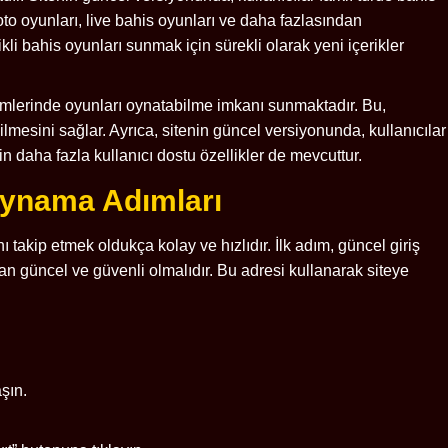
loto oyunları, live bahis oyunları ve daha fazlasından
ikli bahis oyunları sunmak için sürekli olarak yeni içerikler
mlerinde oyunları oynatabilme imkanı sunmaktadır. Bu,
lmesini sağlar. Ayrıca, sitenin güncel versiyonunda, kullanıcılar
n daha fazla kullanıcı dostu özellikler de mevcuttur.
Oynama Adımları
akip etmek oldukça kolay ve hızlıdır. İlk adım, güncel giriş
an güncel ve güvenli olmalıdır. Bu adresi kullanarak siteye
şın.