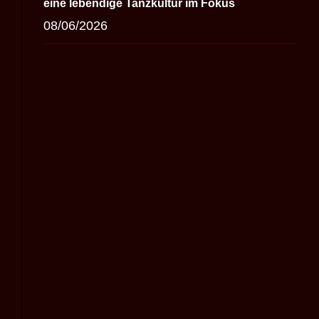
eine lebendige Tanzkultur im Fokus
08/06/2026