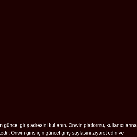
n güncel giriş adresini kullanın. Onwin platformu, kullanıcılarına
ir. Onwin giris için güncel giriş sayfasını ziyaret edin ve