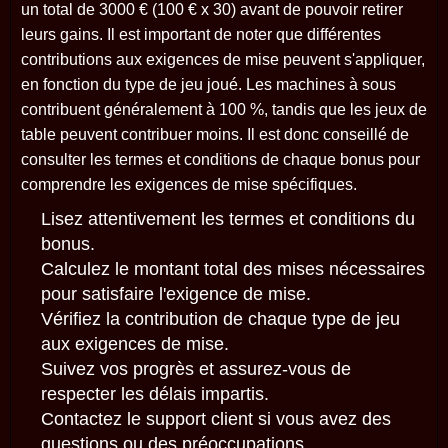
un total de 3000 € (100 € x 30) avant de pouvoir retirer
leurs gains. Il est important de noter que différentes
contributions aux exigences de mise peuvent s'appliquer,
en fonction du type de jeu joué. Les machines à sous
contribuent généralement à 100 %, tandis que les jeux de
table peuvent contribuer moins. Il est donc conseillé de
consulter les termes et conditions de chaque bonus pour
comprendre les exigences de mise spécifiques.
Lisez attentivement les termes et conditions du
bonus.
Calculez le montant total des mises nécessaires
pour satisfaire l'exigence de mise.
Vérifiez la contribution de chaque type de jeu
aux exigences de mise.
Suivez vos progrès et assurez-vous de
respecter les délais impartis.
Contactez le support client si vous avez des
questions ou des préoccupations.