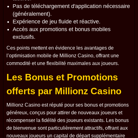
Pas de téléchargement d'application nécessaire
(généralement).
Expérience de jeu fluide et réactive.
Accès aux promotions et bonus mobiles
exclusifs.
Ces points mettent en évidence les avantages de
l’optimisation mobile de Millionz Casino, offrant une
commodité et une flexibilité maximales aux joueurs.
Les Bonus et Promotions
offerts par Millionz Casino
Millionz Casino est réputé pour ses bonus et promotions
généreux, conçus pour attirer de nouveaux joueurs et
récompenser la fidélité des joueurs existants. Les bonus
de bienvenue sont particulièrement attractifs, offrant aux
nouveaux joueurs un capital de départ supplémentaire