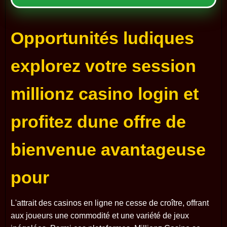
Opportunités ludiques
explorez votre session
millionz casino login et
profitez dune offre de
bienvenue avantageuse
pour
L'attrait des casinos en ligne ne cesse de croître, offrant
aux joueurs une commodité et une variété de jeux