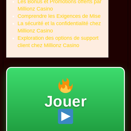
Les Bonus et Promotions offerts par
Millionz Casino
Comprendre les Exigences de Mise
La sécurité et la confidentialité chez
Millionz Casino
Exploration des options de support
client chez Millionz Casino
Jouer