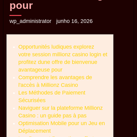
pour
wp_administrator
junho 16, 2026
Opportunités ludiques explorez
votre session millionz casino login et
profitez dune offre de bienvenue
avantageuse pour
Comprendre les avantages de
l'accès à Millionz Casino
Les Méthodes de Paiement
Sécurisées
Naviguer sur la plateforme Millionz
Casino : un guide pas à pas
Optimisation Mobile pour un Jeu en
Déplacement