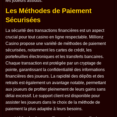
les joueurs assidus.
Les Méthodes de Paiement
Sécurisées
La sécurité des transactions financières est un aspect
crucial pour tout casino en ligne respectable. Millionz
Casino propose une variété de méthodes de paiement
sécurisées, notamment les cartes de crédit, les
portefeuilles électroniques et les transferts bancaires.
Chaque transaction est protégée par un cryptage de
pointe, garantissant la confidentialité des informations
financières des joueurs. La rapidité des dépôts et des
retraits est également un avantage notable, permettant
aux joueurs de profiter pleinement de leurs gains sans
délai excessif. Le support client est disponible pour
assister les joueurs dans le choix de la méthode de
paiement la plus adaptée à leurs besoins.