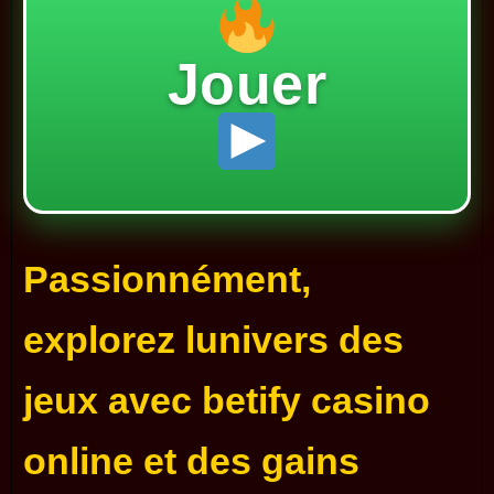
Jouer
Passionnément,
explorez lunivers des
jeux avec betify casino
online et des gains