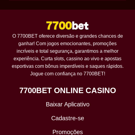
O 7700BET oferece diversão e grandes chances de
ganhar! Com jogos emocionantes, promoções
incríveis e total segurança, garantimos a melhor
experiência. Curta slots, cassino ao vivo e apostas
esportivas com bônus imperdíveis e saques rápidos.
Jogue com confiança no 7700BET!
7700BET ONLINE CASINO
Baixar Aplicativo
Cadastre-se
Promoções