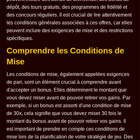
dépôt, des tours gratuits, des programmes de fidélité et
des concours réguliers. Il est crucial de lire attentivement
les conditions générales associées à ces offres, car elles
peuvent inclure des exigences de mise et des restrictions
spécifiques.
Comprendre les Conditions de
Mise
Les conditions de mise, également appelées exigences
de pari, sont un élément crucial à comprendre avant
d'accepter un bonus. Elles déterminent le montant que
vous devez miser avant de pouvoir retirer vos gains. Par
exemple, si un bonus est assorti d'une condition de mise
de 30x, cela signifie que vous devez miser 30 fois le
montant du bonus avant de pouvoir retirer vos gains. Il
est important de prendre en compte ces conditions de
mise lors de la planification de votre stratégie de jeu. Des