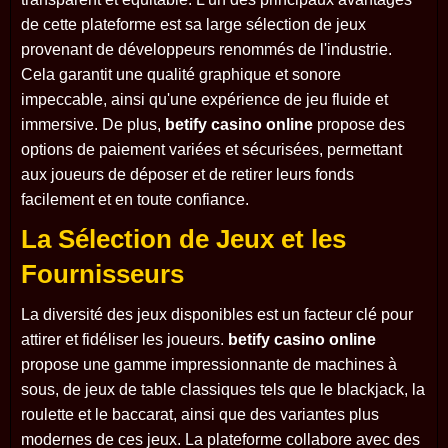
de cette plateforme est sa large sélection de jeux
provenant de développeurs renommés de l'industrie.
Cela garantit une qualité graphique et sonore
impeccable, ainsi qu'une expérience de jeu fluide et
immersive. De plus,
betify casino online
propose des
options de paiement variées et sécurisées, permettant
aux joueurs de déposer et de retirer leurs fonds
facilement et en toute confiance.
La Sélection de Jeux et les
Fournisseurs
La diversité des jeux disponibles est un facteur clé pour
attirer et fidéliser les joueurs.
betify casino online
propose une gamme impressionnante de machines à
sous, de jeux de table classiques tels que le blackjack, la
roulette et le baccarat, ainsi que des variantes plus
modernes de ces jeux. La plateforme collabore avec des