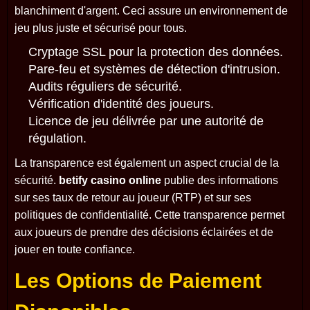
blanchiment d'argent. Ceci assure un environnement de
jeu plus juste et sécurisé pour tous.
Cryptage SSL pour la protection des données.
Pare-feu et systèmes de détection d'intrusion.
Audits réguliers de sécurité.
Vérification d'identité des joueurs.
Licence de jeu délivrée par une autorité de
régulation.
La transparence est également un aspect crucial de la
sécurité.
betify casino online
publie des informations
sur ses taux de retour au joueur (RTP) et sur ses
politiques de confidentialité. Cette transparence permet
aux joueurs de prendre des décisions éclairées et de
jouer en toute confiance.
Les Options de Paiement