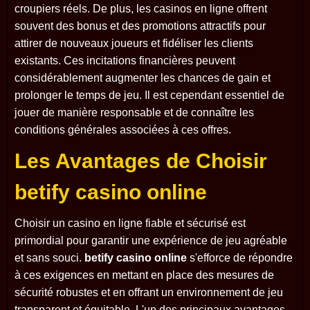
croupiers réels. De plus, les casinos en ligne offrent
souvent des bonus et des promotions attractifs pour
attirer de nouveaux joueurs et fidéliser les clients
existants. Ces incitations financières peuvent
considérablement augmenter les chances de gain et
prolonger le temps de jeu. Il est cependant essentiel de
jouer de manière responsable et de connaître les
conditions générales associées à ces offres.
Les Avantages de Choisir
betify casino online
Choisir un casino en ligne fiable et sécurisé est
primordial pour garantir une expérience de jeu agréable
et sans souci.
betify casino online
s'efforce de répondre
à ces exigences en mettant en place des mesures de
sécurité robustes et en offrant un environnement de jeu
transparent et équitable. L'un des principaux avantages