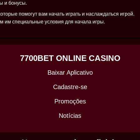
ы и бонусы.
оторые помогут вам начать играть и наслаждаться игрой.
м им специальные условия для начала игры.
7700BET ONLINE CASINO
Baixar Aplicativo
Cadastre-se
Promoções
Notícias