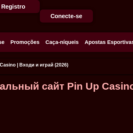
Registro
Conecte-se
se
Promoções
Caça-níqueis
Apostas Esportiva
asino | Входи и играй (2026)
альный сайт Pin Up Casin