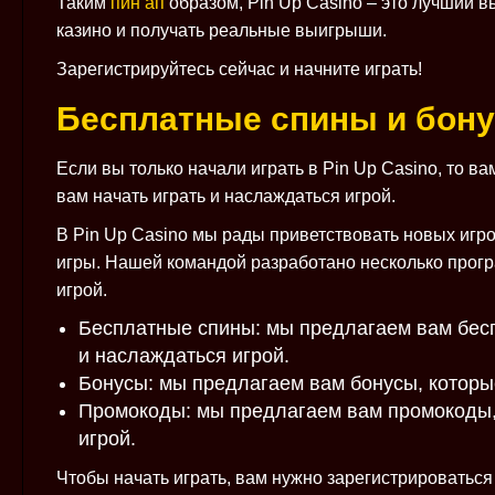
Таким
пин ап
образом, Pin Up Casino – это лучший в
казино и получать реальные выигрыши.
Зарегистрируйтесь сейчас и начните играть!
Бесплатные спины и бону
Если вы только начали играть в Pin Up Casino, то 
вам начать играть и наслаждаться игрой.
В Pin Up Casino мы рады приветствовать новых игр
игры. Нашей командой разработано несколько прогр
игрой.
Бесплатные спины: мы предлагаем вам бесп
и наслаждаться игрой.
Бонусы: мы предлагаем вам бонусы, которые
Промокоды: мы предлагаем вам промокоды, 
игрой.
Чтобы начать играть, вам нужно зарегистрироваться