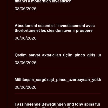
financí a moderních investicích
08/06/2026
Absolument essentiel, linvestissement avec
thorfortune et les clés dun avenir prospère
08/06/2026
Qədim_sərvət_axtarıcıları_üçün_pinco_giriş_unika
08/06/2026
Möhtəşəm_sərgüzəşt_pinco_azerbaycan_yükle_il
08/06/2026
Faszinierende Bewegungen und tony spins für