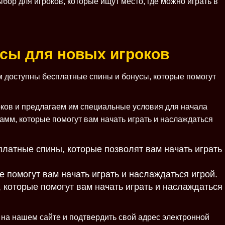
ыбор для игроков, которые ищут место, где можно играть в
сы для новых игроков
вам доступны бесплатные спины и бонусы, которые помогут
оков и предлагаем им специальные условия для начала
амм, которые помогут вам начать играть и наслаждаться
латные спины, которые позволят вам начать играть
 помогут вам начать играть и наслаждаться игрой.
которые помогут вам начать играть и наслаждаться
 на нашем сайте и подтвердить свой адрес электронной