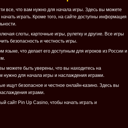
и все, что вам нужно для начала игры. Здесь вы можете
и начать играть. Кроме того, на сайте доступны информация
льности.
ключая слоты, карточные игры, рулетку и другие. Все игры
ить безопасность и честность игры.
м языке, что делает его доступным для игроков из России и
ым.
вы можете быть уверены, что вы находитесь на
ам нужно для начала игры и наслаждения играми.
рые ищут безопасное и честное онлайн-казино. Здесь вы
 наслаждения играми.
й сайт Pin Up Casino, чтобы начать играть и