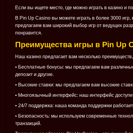
Если вы ищете место, где можно играть в казино и 
В Pin Up Casino вы можете играть в более 3000 игр,
предлагаем вам широкий выбор игр от ведущих разра
понравится.
Преимущества игры в Pin Up 
Наш казино предлагает вам несколько преимуществ,
• Бесплатные бонусы: мы предлагаем вам различные
депозит и другие.
• Высокие ставки: мы предлагаем вам высокие ставк
• Многоязычный интерфейс: наш интерфейс доступен 
• 24/7 поддержка: наша команда поддержки работает
• Безопасность: мы используем современные техно
транзакций.