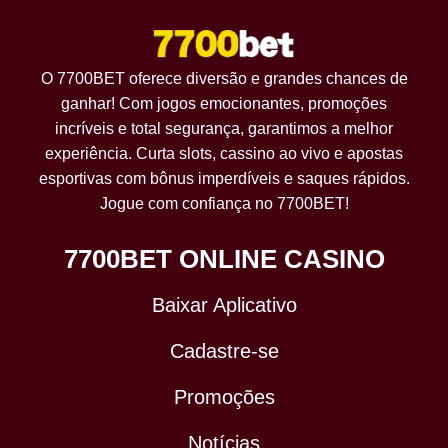
O 7700BET oferece diversão e grandes chances de
ganhar! Com jogos emocionantes, promoções
incríveis e total segurança, garantimos a melhor
experiência. Curta slots, cassino ao vivo e apostas
esportivas com bônus imperdíveis e saques rápidos.
Jogue com confiança no 7700BET!
7700BET ONLINE CASINO
Baixar Aplicativo
Cadastre-se
Promoções
Notícias