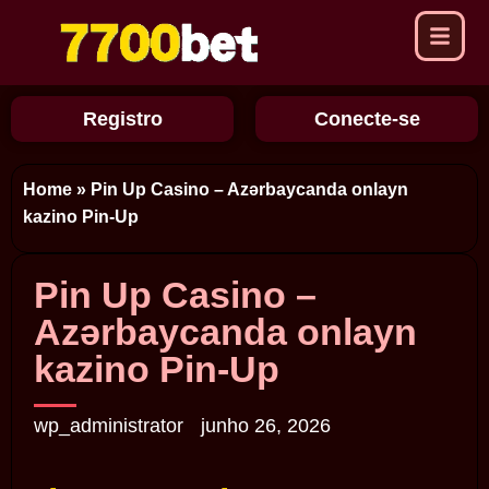
Registro
Conecte-se
Home
»
Pin Up Casino – Azərbaycanda onlayn
kazino Pin-Up
Pin Up Casino –
Azərbaycanda onlayn
kazino Pin-Up
wp_administrator
junho 26, 2026