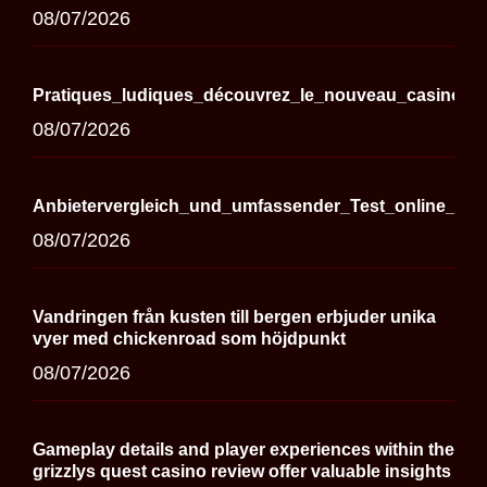
08/07/2026
Pratiques_ludiques_découvrez_le_nouveau_casino_en
08/07/2026
Anbietervergleich_und_umfassender_Test_online_cas
08/07/2026
Vandringen från kusten till bergen erbjuder unika
vyer med chickenroad som höjdpunkt
08/07/2026
Gameplay details and player experiences within the
grizzlys quest casino review offer valuable insights