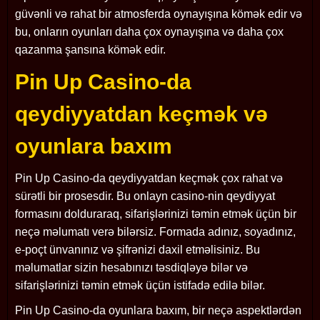
güvənli və rahat bir atmosferda oynayışına kömək edir və
bu, onların oyunları daha çox oynayışına və daha çox
qazanma şansına kömək edir.
Pin Up Casino-da
qeydiyyatdan keçmək və
oyunlara baxım
Pin Up Casino-da qeydiyyatdan keçmək çox rahat və
sürətli bir prosesdir. Bu onlayn casino-nin qeydiyyat
formasını dolduraraq, sifarişlərinizi təmin etmək üçün bir
neçə məlumatı verə bilərsiz. Formada adınız, soyadınız,
e-poçt ünvanınız və şifrənizi daxil etməlisiniz. Bu
məlumatlar sizin hesabınızı təsdiqləyə bilər və
sifarişlərinizi təmin etmək üçün istifadə edilə bilər.
Pin Up Casino-da oyunlara baxım, bir neçə aspektlərdən