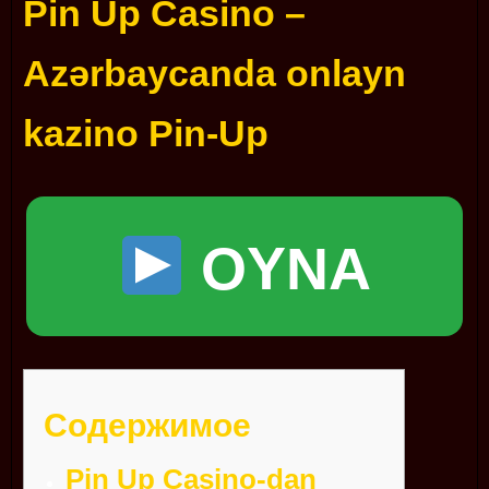
Pin Up Casino –
Azərbaycanda onlayn
kazino Pin-Up
OYNA
Содержимое
Pin Up Casino-dan