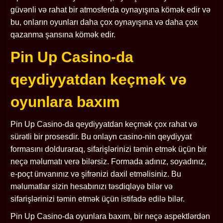
güvənli və rahat bir atmosferda oynayışına kömək edir və
bu, onların oyunları daha çox oynayışına və daha çox
qazanma şansına kömək edir.
Pin Up Casino-da
qeydiyyatdan keçmək və
oyunlara baxım
Pin Up Casino-da qeydiyyatdan keçmək çox rahat və
sürətli bir prosesdir. Bu onlayn casino-nin qeydiyyat
formasını dolduraraq, sifarişlərinizi təmin etmək üçün bir
neçə məlumatı verə bilərsiz. Formada adınız, soyadınız,
e-poçt ünvanınız və şifrənizi daxil etməlisiniz. Bu
məlumatlar sizin hesabınızı təsdiqləyə bilər və
sifarişlərinizi təmin etmək üçün istifadə edilə bilər.
Pin Up Casino-da oyunlara baxım, bir neçə aspektlərdən