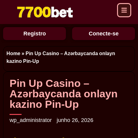
Registro
Conecte-se
Home
»
Pin Up Casino – Azərbaycanda onlayn
kazino Pin-Up
Pin Up Casino –
Azərbaycanda onlayn
kazino Pin-Up
wp_administrator
junho 26, 2026