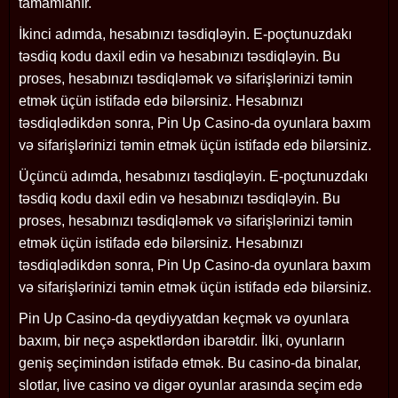
tamamlanır.
İkinci adımda, hesabınızı təsdiqləyin. E-poçtunuzdakı
təsdiq kodu daxil edin və hesabınızı təsdiqləyin. Bu
proses, hesabınızı təsdiqləmək və sifarişlərinizi təmin
etmək üçün istifadə edə bilərsiniz. Hesabınızı
təsdiqlədikdən sonra, Pin Up Casino-da oyunlara baxım
və sifarişlərinizi təmin etmək üçün istifadə edə bilərsiniz.
Üçüncü adımda, hesabınızı təsdiqləyin. E-poçtunuzdakı
təsdiq kodu daxil edin və hesabınızı təsdiqləyin. Bu
proses, hesabınızı təsdiqləmək və sifarişlərinizi təmin
etmək üçün istifadə edə bilərsiniz. Hesabınızı
təsdiqlədikdən sonra, Pin Up Casino-da oyunlara baxım
və sifarişlərinizi təmin etmək üçün istifadə edə bilərsiniz.
Pin Up Casino-da qeydiyyatdan keçmək və oyunlara
baxım, bir neçə aspektlərdən ibarətdir. İlki, oyunların
geniş seçimindən istifadə etmək. Bu casino-da binalar,
slotlar, live casino və digər oyunlar arasında seçim edə