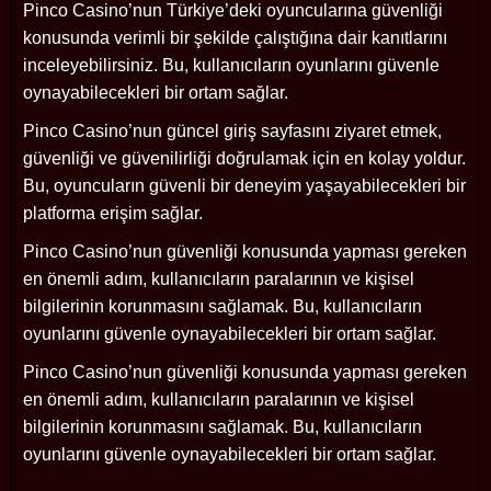
Pinco Casino’nun Türkiye’deki oyuncularına güvenliği
konusunda verimli bir şekilde çalıştığına dair kanıtlarını
inceleyebilirsiniz. Bu, kullanıcıların oyunlarını güvenle
oynayabilecekleri bir ortam sağlar.
Pinco Casino’nun güncel giriş sayfasını ziyaret etmek,
güvenliği ve güvenilirliği doğrulamak için en kolay yoldur.
Bu, oyuncuların güvenli bir deneyim yaşayabilecekleri bir
platforma erişim sağlar.
Pinco Casino’nun güvenliği konusunda yapması gereken
en önemli adım, kullanıcıların paralarının ve kişisel
bilgilerinin korunmasını sağlamak. Bu, kullanıcıların
oyunlarını güvenle oynayabilecekleri bir ortam sağlar.
Pinco Casino’nun güvenliği konusunda yapması gereken
en önemli adım, kullanıcıların paralarının ve kişisel
bilgilerinin korunmasını sağlamak. Bu, kullanıcıların
oyunlarını güvenle oynayabilecekleri bir ortam sağlar.