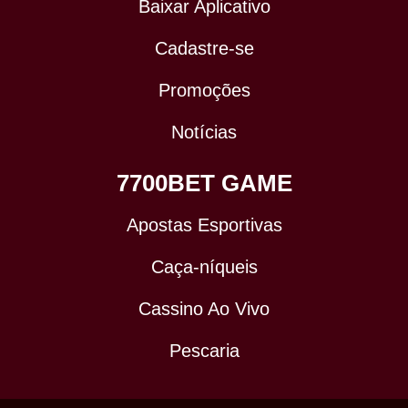
Baixar Aplicativo
Cadastre-se
Promoções
Notícias
7700BET GAME
Apostas Esportivas
Caça-níqueis
Cassino Ao Vivo
Pescaria