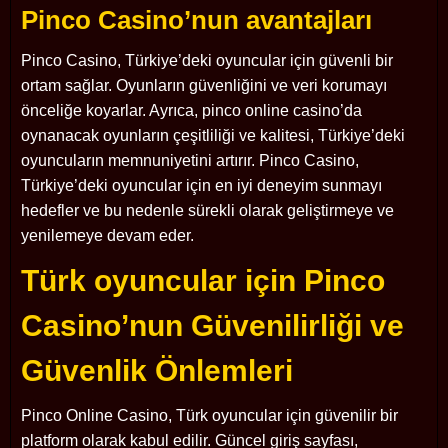
Pinco Casino’nun avantajları
Pinco Casino, Türkiye’deki oyuncular için güvenli bir
ortam sağlar. Oyunların güvenliğini ve veri korumayı
önceliğe koyarlar. Ayrıca, pinco online casino’da
oynanacak oyunların çeşitliliği ve kalitesi, Türkiye’deki
oyuncuların memnuniyetini artırır. Pinco Casino,
Türkiye’deki oyuncular için en iyi deneyim sunmayı
hedefler ve bu nedenle sürekli olarak geliştirmeye ve
yenilemeye devam eder.
Türk oyuncular için Pinco
Casino’nun Güvenilirliği ve
Güvenlik Önlemleri
Pinco Online Casino, Türk oyuncular için güvenilir bir
platform olarak kabul edilir. Güncel giriş sayfası,