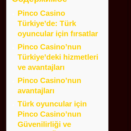
Pinco Casino
Türkiye’de: Türk
oyuncular için fırsatlar
Pinco Casino’nun
Türkiye’deki hizmetleri
ve avantajları
Pinco Casino’nun
avantajları
Türk oyuncular için
Pinco Casino’nun
Güvenilirliği ve