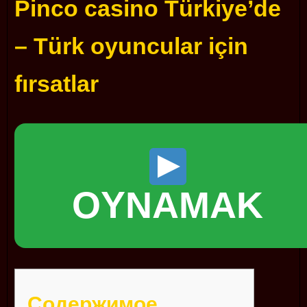
Pinco casino Türkiye’de
– Türk oyuncular için
fırsatlar
OYNAMAK
Содержимое