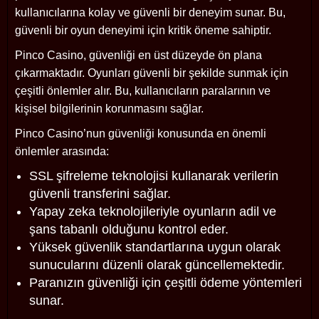
kullanıcılarına kolay ve güvenli bir deneyim sunar. Bu,
güvenli bir oyun deneyimi için kritik öneme sahiptir.
Pinco Casino, güvenliği en üst düzeyde ön plana
çıkarmaktadır. Oyunları güvenli bir şekilde sunmak için
çeşitli önlemler alır. Bu, kullanıcıların paralarının ve
kişisel bilgilerinin korunmasını sağlar.
Pinco Casino’nun güvenliği konusunda en önemli
önlemler arasında:
SSL şifreleme teknolojisi kullanarak verilerin
güvenli transferini sağlar.
Yapay zeka teknolojileriyle oyunların adil ve
şans tabanlı olduğunu kontrol eder.
Yüksek güvenlik standartlarına uygun olarak
sunucularını düzenli olarak güncellemektedir.
Paranızın güvenliği için çeşitli ödeme yöntemleri
sunar.