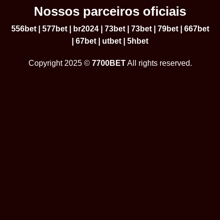
Nossos parceiros oficiais
556bet
|
577bet
|
br2024
|
73bet
|
73bet
|
79bet
|
667bet
|
67bet
|
utbet
|
5hbet
Copyright 2025 ©
7700BET
All rights reserved.