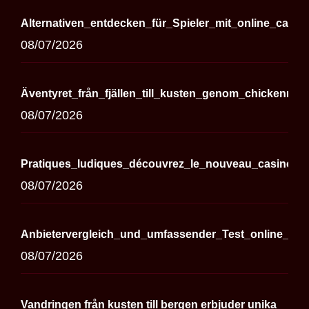
Alternativen_entdecken_für_Spieler_mit_online_casi
08/07/2026
Äventyret_från_fjällen_till_kusten_genom_chickenro
08/07/2026
Pratiques_ludiques_découvrez_le_nouveau_casino_en
08/07/2026
Anbietervergleich_und_umfassender_Test_online_cas
08/07/2026
Vandringen från kusten till bergen erbjuder unika