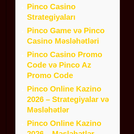
Pinco Casino
Strategiyaları
Pinco Game və Pinco
Casino Məsləhətləri
Pinco Casino Promo
Code və Pinco Az
Promo Code
Pinco Online Kazino
2026 – Strategiyalar və
Məsləhətlər
Pinco Online Kazino
2026 – Məsləhətlər