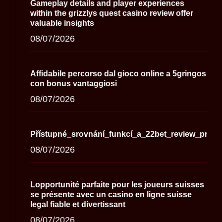
Gameplay details and player experiences
within the grizzlys quest casino review offer
valuable insights
08/07/2026
Affidabile percorso dal gioco online a 5gringos
con bonus vantaggiosi
08/07/2026
Přístupné_srovnání_funkcí_a_22bet_review_pro_
08/07/2026
Lopportunité parfaite pour les joueurs suisses
se présente avec un casino en ligne suisse
legal fiable et divertissant
08/07/2026