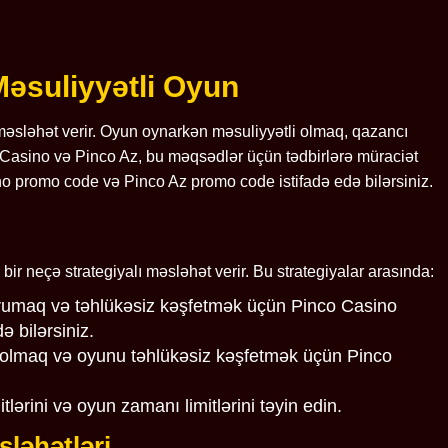
Məsuliyyətli Oyun
əsləhət verir. Oyun oynarkən məsuliyyətli olmaq, qazancı
Casino və Pinco Az, bu məqsədlər üçün tədbirlərə müraciət
 promo code və Pinco Az promo code istifadə edə bilərsiniz.
r neçə strategiyalı məsləhət verir. Bu strategiyalar arasında:
umaq və təhlükəsiz kəşfetmək üçün Pinco Casino
 bilərsiniz.
 olmaq və oyunu təhlükəsiz kəşfetmək üçün Pinco
tlərini və oyun zamanı limitlərini təyin edin.
ləhətləri