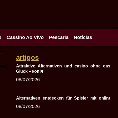
s
Cassino Ao Vivo
Pescaria
Notícias
artigos
Attraktive_Alternativen_und_casino_ohne_oasis_
Glück – копія
08/07/2026
Alternativen_entdecken_für_Spieler_mit_online_
08/07/2026