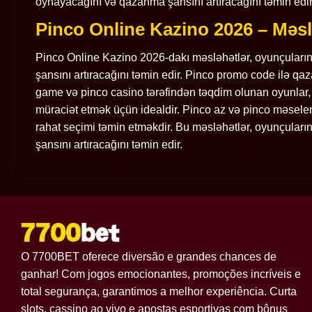
oynayacağını və qazanma şansını artıracağını təmin edir
Pinco Online Kazino 2026 – Məsl
Pinco Online Kazino 2026-dakı məsləhətlər, oyunçuları
şansını artıracağını təmin edir. Pinco promo code ilə qaz
game və pinco casino tərəfindən təqdim olunan oyunlar,
müraciət etmək üçün idealdir. Pinco az və pinco məsele
rahat seçimi təmin etməkdir. Bu məsləhətlər, oyunçular
şansını artıracağını təmin edir.
O 7700BET oferece diversão e grandes chances de
ganhar! Com jogos emocionantes, promoções incríveis e
total segurança, garantimos a melhor experiência. Curta
slots, cassino ao vivo e apostas esportivas com bônus