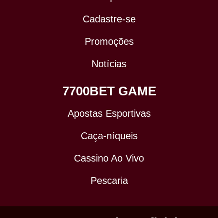
Cadastre-se
Promoções
Notícias
7700BET GAME
Apostas Esportivas
Caça-níqueis
Cassino Ao Vivo
Pescaria