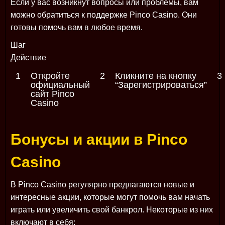
Если у вас возникнут вопросы или проблемы, вам
можно обратиться к поддержке Pinco Casino. Они
готовы помочь вам в любое время.
Шаг
Действие
1
Откройте
2
Кликните на кнопку
3
официальный
“Зарегистрироваться”
сайт Pinco
Casino
Бонусы и акции в Pinco
Casino
В Pinco Casino регулярно предлагаются новые и
интересные акции, которые могут помочь вам начать
играть или увеличить свой банкрол. Некоторые из них
включают в себя: