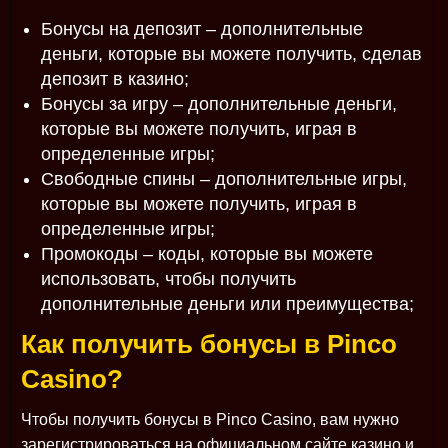
Бонусы на депозит – дополнительные
деньги, которые вы можете получить, сделав
депозит в казино;
Бонусы за игру – дополнительные деньги,
которые вы можете получить, играя в
определенные игры;
Свободные спины – дополнительные игры,
которые вы можете получить, играя в
определенные игры;
Промокоды – коды, которые вы можете
использовать, чтобы получить
дополнительные деньги или преимущества;
Как получить бонусы в Pinco
Casino?
Чтобы получить бонусы в Pinco Casino, вам нужно
зарегистрироваться на официальном сайте казино и