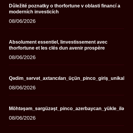
Důležité poznatky o thorfortune v oblasti financí a
moderních investicích
08/06/2026
Absolument essentiel, linvestissement avec
thorfortune et les clés dun avenir prospère
08/06/2026
Qədim_sərvət_axtarıcıları_üçün_pinco_giriş_unikal_o
08/06/2026
Möhtəşəm_sərgüzəşt_pinco_azerbaycan_yükle_ilə_ba
08/06/2026