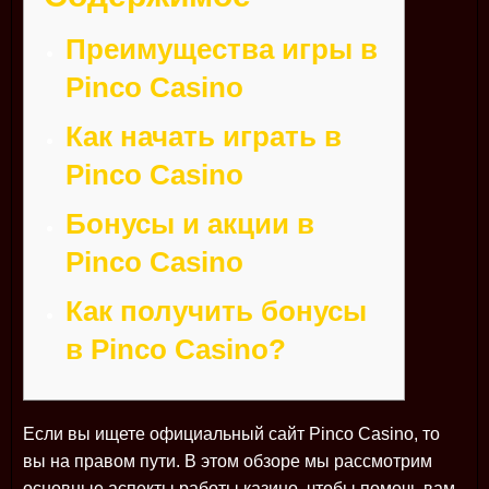
Преимущества игры в
Pinco Casino
Как начать играть в
Pinco Casino
Бонусы и акции в
Pinco Casino
Как получить бонусы
в Pinco Casino?
Если вы ищете официальный сайт Pinco Casino, то
вы на правом пути. В этом обзоре мы рассмотрим
основные аспекты работы казино, чтобы помочь вам