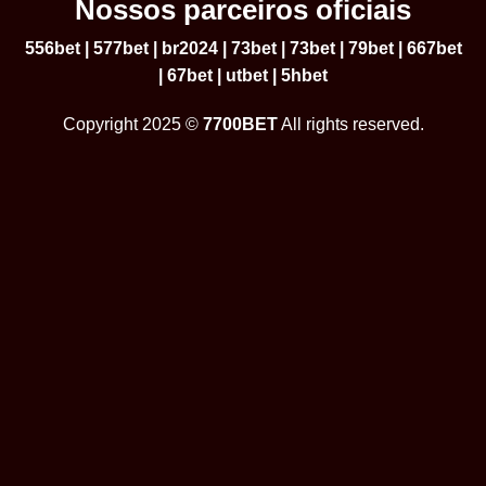
Nossos parceiros oficiais
556bet
|
577bet
|
br2024
|
73bet
|
73bet
|
79bet
|
667bet
|
67bet
|
utbet
|
5hbet
Copyright 2025 ©
7700BET
All rights reserved.