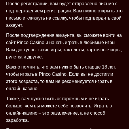
После регистрации, вам будет отправлено письмо с
подтверждением регистрации. Вам нужно открыть это
письмо и кликнуть на ссылку, чтобы подтвердить свой
аккаунт.
После подтверждения аккаунта, вы сможете войти на
сайт Pinco Casino и начать играть в любимые игры.
Вам доступны такие игры, как слоты, карточные игры,
рулетка и другие.
Важно помнить, что вам нужно быть старше 18 лет,
чтобы играть в Pinco Casino. Если вы не достигли
этого возраста, то вам не рекомендуется играть в
онлайн-казино.
Также, вам нужно быть осторожным и не играть
больше, чем вы можете себе позволить. Играть в
онлайн-казино – это развлечение, а не способ
заработка.