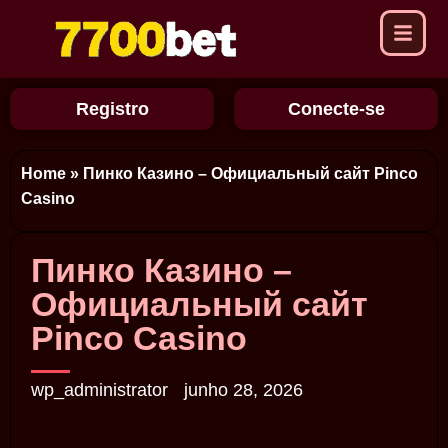
Registro
Conecte-se
Home
»
Пинко Казино – Официальный сайт Pinco
Casino
Пинко Казино –
Официальный сайт
Pinco Casino
wp_administrator
junho 28, 2026