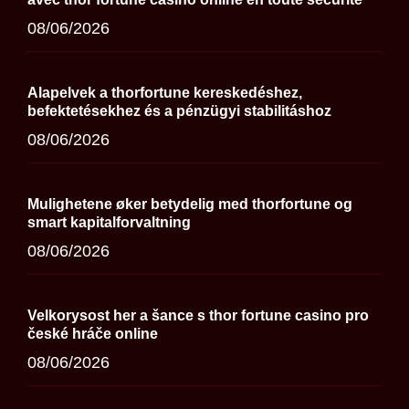
08/06/2026
Alapelvek a thorfortune kereskedéshez,
befektetésekhez és a pénzügyi stabilitáshoz
08/06/2026
Mulighetene øker betydelig med thorfortune og
smart kapitalforvaltning
08/06/2026
Velkorysost her a šance s thor fortune casino pro
české hráče online
08/06/2026