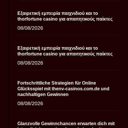
Εξαιρετική εμπειρία παιχνιδιού και το
thorfortune casino για απαιτητικούς παίκτες
08/08/2026
Εξαιρετική εμπειρία παιχνιδιού και το
thorfortune casino για απαιτητικούς παίκτες
08/08/2026
Fortschrittliche Strategien für Online
Glücksspiel mit thenv-casinos.com.de und
nachhaltigen Gewinnen
08/08/2026
Glanzvolle Gewinnchancen erwarten dich mit