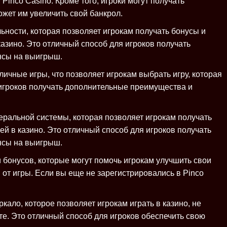
Pinco Casino. Кроме того, игроки могут получать
жет им увеличить свой банкрол.
льности, которая позволяет игрокам получать бонусы и
казино. Это отличный способ для игроков получать
нсы на выигрыш.
зличные игры, что позволяет игрокам выбрать игру, которая
 игроков получать дополнительные преимущества и
еральной системы, которая позволяет игрокам получать
й в казино. Это отличный способ для игроков получать
нсы на выигрыш.
и бонусов, которые могут помочь игрокам улучшить свои
от игры. Если вы еще не зарегистрировались в Pinco
ркало, которое позволяет игрокам играть в казино, не
е. Это отличный способ для игроков обеспечить свою