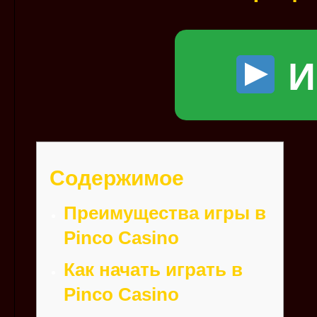
И
Содержимое
Преимущества игры в
Pinco Casino
Как начать играть в
Pinco Casino