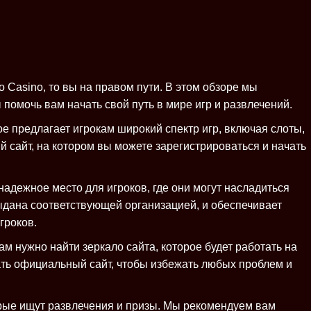
Casino, то вы на правом пути. В этом обзоре мы
помочь вам начать свой путь в мире игр и развлечений.
ое предлагает игрокам широкий спектр игр, включая слоты,
й сайт, на котором вы можете зарегистрироваться и начать
надежное место для игроков, где они могут насладиться
выдана соответствующей организацией, и обеспечивает
гроков.
м нужно найти зеркало сайта, которое будет работать на
ть официальный сайт, чтобы избежать любых проблем и
торые ищут развлечения и призы. Мы рекомендуем вам