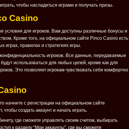
играть, чтобы насладиться играми и получать призы.
o Casino
ые условия для игроков. Вам доступны различные бонусы и
ством. Кроме того, на официальном сайте Pinco Casino есть
х играх, правилах и стратегиях игры.
и конфиденциальность игроков. Все данные, передаваемые
будут использоваться для любых целей, кроме как для
роков. Это позволяет игрокам чувствовать себя комфортно
 Casino
 то начните с регистрации на официальном сайте
, чтобы создать аккаунт и начать играть.
бинету, где сможете управлять своим счетом, выбирать
оступ к разделу “Мои аккаунты”, где вы сможете