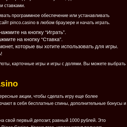
и ставками.
чивать программное обеспечение или устанавливать
йт pinco.casino в любом браузере и начать играть.
нажмите на кнопку “Играть”.
ажмите на кнопку “Ставка”.
онет, которые вы хотите использовать для игры.
!
лоты, карточные игры и игры с долями. Вы можете выбрать
sino
ересные акции, чтобы сделать игру еще более
лючают в себя бесплатные спины, дополнительные бонусы и
на свой первый депозит, равный 1000 рублей. Это