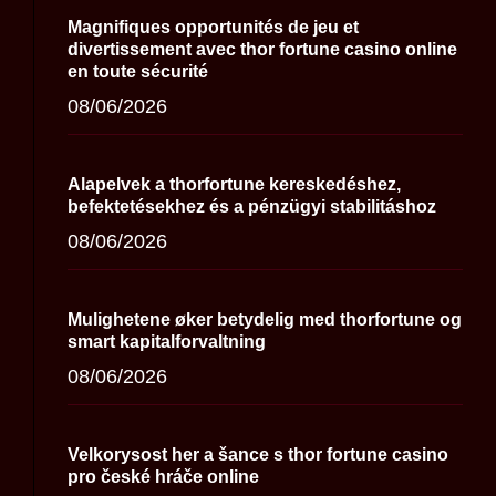
Magnifiques opportunités de jeu et
divertissement avec thor fortune casino online
en toute sécurité
08/06/2026
Alapelvek a thorfortune kereskedéshez,
befektetésekhez és a pénzügyi stabilitáshoz
08/06/2026
Mulighetene øker betydelig med thorfortune og
smart kapitalforvaltning
08/06/2026
Velkorysost her a šance s thor fortune casino
pro české hráče online