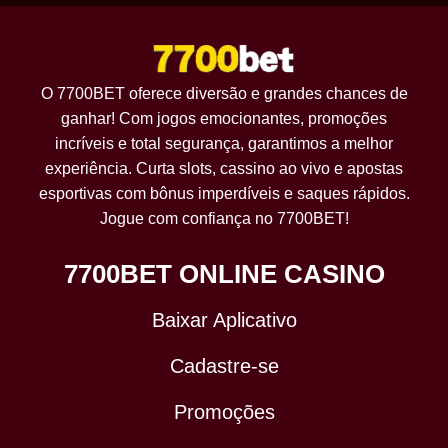
O 7700BET oferece diversão e grandes chances de
ganhar! Com jogos emocionantes, promoções
incríveis e total segurança, garantimos a melhor
experiência. Curta slots, cassino ao vivo e apostas
esportivas com bônus imperdíveis e saques rápidos.
Jogue com confiança no 7700BET!
7700BET ONLINE CASINO
Baixar Aplicativo
Cadastre-se
Promoções