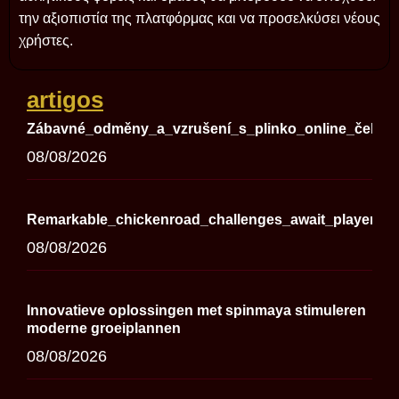
την αξιοπιστία της πλατφόρμας και να προσελκύσει νέους
χρήστες.
artigos
Zábavné_odměny_a_vzrušení_s_plinko_online_čekají
08/08/2026
Remarkable_chickenroad_challenges_await_players_se
08/08/2026
Innovatieve oplossingen met spinmaya stimuleren
moderne groeiplannen
08/08/2026