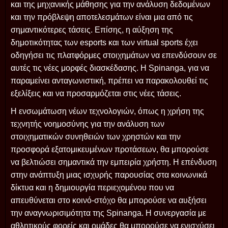
και της μηχανικής μάθησης για την ανάλυση δεδομένων
και την πρόβλεψη αποτελεσμάτων είναι μια από τις
σημαντικότερες τάσεις. Επίσης, η αύξηση της
δημοτικότητας των esports και των virtual sports έχει
οδηγήσει τις πλατφόρμες στοιχημάτων να επενδύσουν σε
αυτές τις νέες μορφές διασκέδασης. Η Spinanga, για να
παραμείνει ανταγωνιστική, πρέπει να παρακολουθεί τις
εξελίξεις και να προσαρμόζεται στις νέες τάσεις.
Η ενσωμάτωση νέων τεχνολογιών, όπως η χρήση της
τεχνητής νοημοσύνης για την ανάλυση των
στοιχηματικών συνηθειών των χρηστών και την
προσφορά εξατομικευμένων προτάσεων, θα μπορούσε
να βελτιώσει σημαντικά την εμπειρία χρήστη. Η επένδυση
στην ανάπτυξη μιας ισχυρής παρουσίας στα κοινωνικά
δίκτυα και η δημιουργία περιεχομένου που να
απευθύνεται στο κοινό-στόχο θα μπορούσε να αυξήσει
την αναγνωρισιμότητα της Spinanga. Η συνεργασία με
αθλητικούς φορείς και ομάδες θα μπορούσε να ενισχύσει