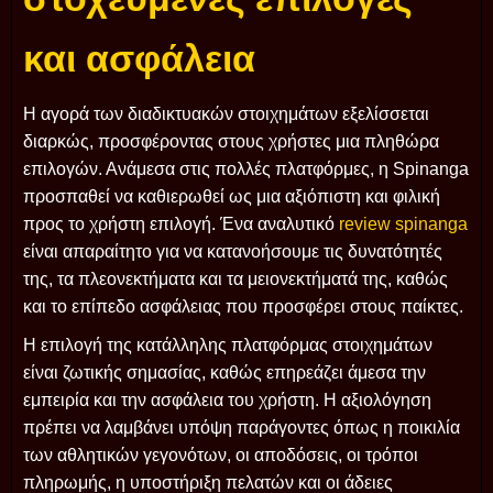
και ασφάλεια
Η αγορά των διαδικτυακών στοιχημάτων εξελίσσεται
διαρκώς, προσφέροντας στους χρήστες μια πληθώρα
επιλογών. Ανάμεσα στις πολλές πλατφόρμες, η Spinanga
προσπαθεί να καθιερωθεί ως μια αξιόπιστη και φιλική
προς το χρήστη επιλογή. Ένα αναλυτικό
review spinanga
είναι απαραίτητο για να κατανοήσουμε τις δυνατότητές
της, τα πλεονεκτήματα και τα μειονεκτήματά της, καθώς
και το επίπεδο ασφάλειας που προσφέρει στους παίκτες.
Η επιλογή της κατάλληλης πλατφόρμας στοιχημάτων
είναι ζωτικής σημασίας, καθώς επηρεάζει άμεσα την
εμπειρία και την ασφάλεια του χρήστη. Η αξιολόγηση
πρέπει να λαμβάνει υπόψη παράγοντες όπως η ποικιλία
των αθλητικών γεγονότων, οι αποδόσεις, οι τρόποι
πληρωμής, η υποστήριξη πελατών και οι άδειες