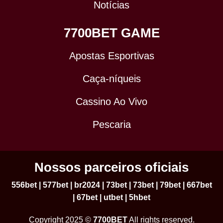
Notícias
7700BET GAME
Apostas Esportivas
Caça-níqueis
Cassino Ao Vivo
Pescaria
Nossos parceiros oficiais
556bet
|
577bet
|
br2024
|
73bet
|
73bet
|
79bet
|
667bet
|
67bet
|
utbet
|
5hbet
Copyright 2025 ©
7700BET
All rights reserved.