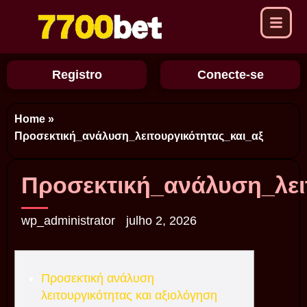
Registro
Conecte-se
Home
»
Προσεκτική_ανάλυση_λειτουργικότητας_και_αξ
Προσεκτική_ανάλυση_λει
wp_administrator
julho 2, 2026
Προσεκτική ανάλυση
λειτουργικότητας και αξιολόγηση