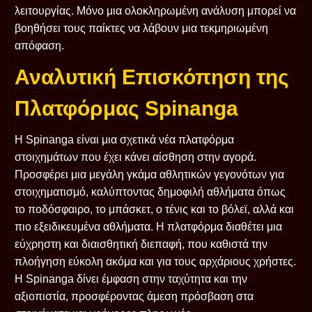
λειτουργίας. Μόνο μια ολοκληρωμένη ανάλυση μπορεί να
βοηθήσει τους παίκτες να λάβουν μια τεκμηριωμένη
απόφαση.
Αναλυτική Επισκόπηση της
Πλατφόρμας Spinanga
Η Spinanga είναι μια σχετικά νέα πλατφόρμα
στοιχημάτων που έχει κάνει αίσθηση στην αγορά.
Προσφέρει μια μεγάλη γκάμα αθλητικών γεγονότων για
στοιχηματισμό, καλύπτοντας δημοφιλή αθλήματα όπως
το ποδόσφαιρο, το μπάσκετ, ο τένις και το βόλεϊ, αλλά και
πιο εξειδικευμένα αθλήματα. Η πλατφόρμα διαθέτει μια
εύχρηστη και διαισθητική διεπαφή, που καθιστά την
πλοήγηση εύκολη ακόμα και για τους αρχάριους χρήστες.
Η Spinanga δίνει έμφαση στην ταχύτητα και την
αξιοπιστία, προσφέροντας άμεση πρόσβαση στα