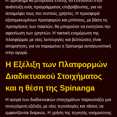
Η Spinanga θα μπορούσε επίσης να επενδύσει στην
ανάπτυξη ενός προγράμματος επιβράβευσης, για να
ανταμείψει τους πιο πιστούς χρήστες. Η προσφορά
εξατομικευμένων προσφορών και μπόνους, με βάση τις
προτιμήσεις των παικτών, θα μπορούσε να ενισχύσει την
αφοσίωση των χρηστών. Η τακτική ενημέρωση της
πλατφόρμας με νέες λειτουργίες και βελτιώσεις είναι
απαραίτητη, για να παραμείνει η Spinanga ανταγωνιστική
στην αγορά.
Η Εξέλιξη των Πλατφορμών
Διαδικτυακού Στοιχήματος
και η θέση της Spinanga
Η αγορά των διαδικτυακών στοιχημάτων παρουσιάζει μια
συνεχόμενη εξέλιξη, με νέες τεχνολογίες και τάσεις να
εμφανίζονται διαρκώς. Η χρήση της τεχνητής νοημοσύνης