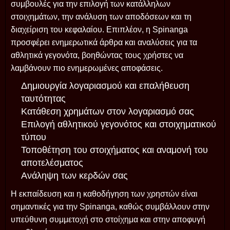
συμβουλές για την επιλογή των κατάλληλων
στοιχημάτων, την ανάλυση των αποδόσεων και τη
διαχείριση του κεφαλαίου. Επιπλέον, η Spinanga
προσφέρει ενημερωτικά άρθρα και αναλύσεις για τα
αθλητικά γεγονότα, βοηθώντας τους χρήστες να
λαμβάνουν πιο ενημερωμένες αποφάσεις.
Δημιουργία λογαριασμού και επαλήθευση
ταυτότητας
Κατάθεση χρημάτων στον λογαριασμό σας
Επιλογή αθλητικού γεγονότος και στοιχηματικού
τύπου
Τοποθέτηση του στοιχήματος και αναμονή του
αποτελέσματος
Ανάληψη των κερδών σας
Η εκπαίδευση και η καθοδήγηση των χρηστών είναι
σημαντικές για την Spinanga, καθώς συμβάλλουν στην
υπεύθυνη συμμετοχή στο στοίχημα και στην αποφυγή