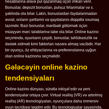
hesablarına əlavə pul qazanmaq üçün imkan verir.
Bonuslar, depozit bonusları, pulsuz fırlanmalar və s.
şəklində ola bilər. Lakin, bonuslardan faydalanmadan
əvvəl, onların şərtlərini və qaydalarını diqqətlə oxumaq
lazımdır. Bəzi bonuslar, mənfəəti götürmək üçün
müəyyən mərc tələblərinə tabe ola bilər. Online kazino
seçimində, oyunların çeşidi, bonuslar, təhlükəsizlik və
dəstək xidməti kimi faktorları nəzərə almaq vacibdir. Hər
bir oyunçu, öz ehtiyaclarına və preferenslarına uyğun
olan online kazinonu seçməlidir.
Gələcəyin online kazino
tendensiyaları
Online kazino dünyası, sürətlə inkişaf edir və yeni
tendensiyalar ortaya çıxır. Virtual reallıq (VR) və artırılmış
reallıq (AR) texnologiyaları, oyunçulara daha immersiv
oyun təcrübəsi təqdim edir. Bu texnologiyalar sayəsində,