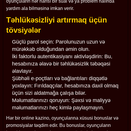
oyunçuların hər hansı bir sual və ya problem halında
yardım ala bilməsinə imkan verir.
Təhlükəsizliyi artırmaq üçün
tövsiyələr
Güçlü parol seçin: Parolunuzun uzun və
mürəkkəb olduğundan əmin olun.
İki faktorlu autentikasiyanı aktivləşdirin: Bu,
hesabınıza əlavə bir təhlükəsizlik təbəqəsi
əlavlayır.
Şübhəli e-poçtları və bağlantıları diqqətlə
yoxlayın: Fırıldaqçılar, hesabınıza daxil olmaq
üçün sizi aldatmağa çalışa bilər.
Məlumatlarınızı qoruyun: Şəxsi və maliyyə
məlumatlarınızı heç kimlə paylaşmayın.
Hər bir online kazino, oyunçularına xüsusi bonuslar və
promosiyalar təqdim edir. Bu bonuslar, oyunçuların