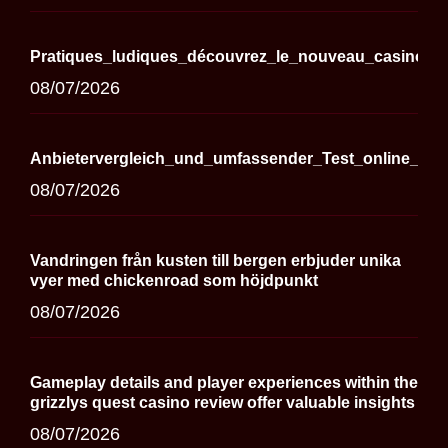
Pratiques_ludiques_découvrez_le_nouveau_casino_en
08/07/2026
Anbietervergleich_und_umfassender_Test_online_cas
08/07/2026
Vandringen från kusten till bergen erbjuder unika
vyer med chickenroad som höjdpunkt
08/07/2026
Gameplay details and player experiences within the
grizzlys quest casino review offer valuable insights
08/07/2026