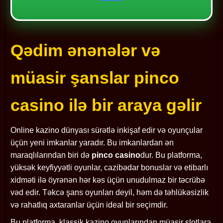
Qədim ənənələr və
müasir şanslar pinco
casino ilə bir araya gəlir
Online kazino dünyası sürətlə inkişaf edir və oyunçular
üçün yeni imkanlar yaradır. Bu imkanlardan ən
maraqlılarından biri də
pinco casino
dur. Bu platforma,
yüksək keyfiyyətli oyunlar, cazibədar bonuslar və etibarlı
xidməti ilə öyrənən hər kəs üçün unudulmaz bir təcrübə
vəd edir. Təkcə şans oyunları deyil, həm də təhlükəsizlik
və rahatlıq axtaranlar üçün ideal bir seçimdir.
Bu platforma, klassik kazino oyunlarından müasir slotlara