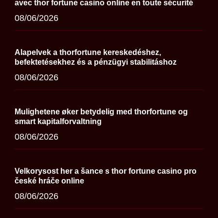
avec thor fortune casino online en toute sécurité
08/06/2026
Alapelvek a thorfortune kereskedéshez,
befektetésekhez és a pénzügyi stabilitáshoz
08/06/2026
Mulighetene øker betydelig med thorfortune og
smart kapitalforvaltning
08/06/2026
Velkorysost her a šance s thor fortune casino pro
české hráče online
08/06/2026