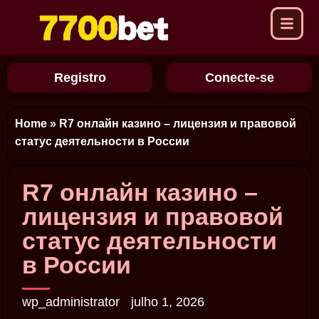
Registro
Conecte-se
Home
»
R7 онлайн казино – лицензия и правовой
статус деятельности в России
R7 онлайн казино –
лицензия и правовой
статус деятельности
в России
wp_administrator
julho 1, 2026