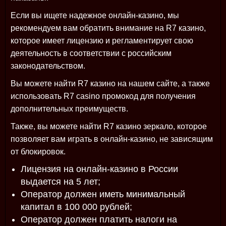
Если вы ищете надежное онлайн-казино, мы
рекомендуем вам обратить внимание на R7 казино,
которое имеет лицензию и регламентирует свою
деятельность в соответствии с российским
законодательством.
Вы можете найти R7 казино на нашем сайте, а также
использовать R7 casino промокод для получения
дополнительных преимуществ.
Также, вы можете найти R7 казино зеркало, которое
позволяет вам играть в онлайн-казино, не зависящим
от блокировок.
Лицензия на онлайн-казино в России
выдается на 5 лет;
Оператор должен иметь минимальный
капитал в 100 000 рублей;
Оператор должен платить налоги на