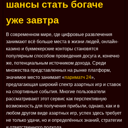
шансы стать богаче
уже завтра
В современном мире, где цифровые развлечения
занимают всё больше места в жизни людей, онлайн-
казино и букмекерские конторы становятся
популярным способом проведения досуга и, конечно
же, потенциальным источником дохода. Среди
множества представленных на рынке платформ,
значимое место занимает «
париматч 24
»,
предлагающая широкий спектр азартных игр и ставок
на спортивные события. Многие пользователи
рассматривают этот сервис как перспективную
возможность для получения прибыли, однако, как и в
любом другом виде азартных игр, успех здесь требует
не только удачи, но и определённых знаний, стратегии
и ответственного подхода.