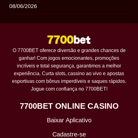
08/06/2026
O 7700BET oferece diversão e grandes chances de
ganhar! Com jogos emocionantes, promoções
incríveis e total segurança, garantimos a melhor
experiência. Curta slots, cassino ao vivo e apostas
esportivas com bônus imperdíveis e saques rápidos.
Jogue com confiança no 7700BET!
7700BET ONLINE CASINO
Baixar Aplicativo
Cadastre-se