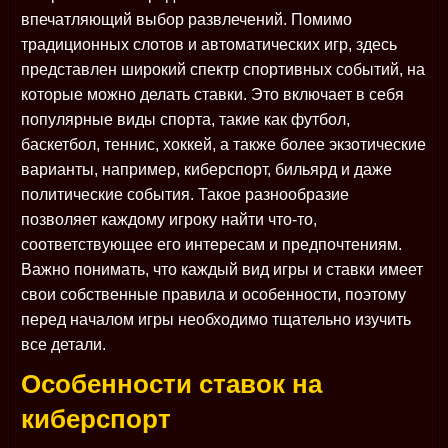
впечатляющий выбор развлечений. Помимо
традиционных слотов и автоматических игр, здесь
представлен широкий спектр спортивных событий, на
которые можно делать ставки. Это включает в себя
популярные виды спорта, такие как футбол,
баскетбол, теннис, хоккей, а также более экзотические
варианты, например, киберспорт, бильярд и даже
политические события. Такое разнообразие
позволяет каждому игроку найти что-то,
соответствующее его интересам и предпочтениям.
Важно понимать, что каждый вид игры и ставки имеет
свои собственные правила и особенности, поэтому
перед началом игры необходимо тщательно изучить
все детали.
Особенности ставок на
киберспорт