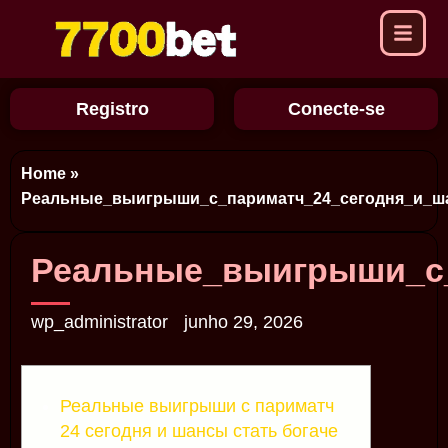
Registro
Conecte-se
Home
»
Реальные_выигрыши_с_париматч_24_сегодня_и_ш
Реальные_выигрыши_с_
wp_administrator
junho 29, 2026
Реальные выигрыши с париматч
24 сегодня и шансы стать богаче