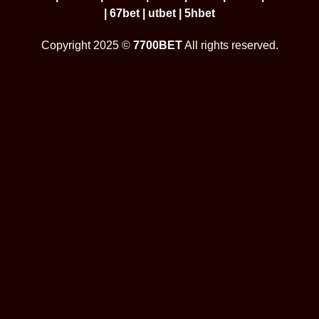
|
67bet
|
utbet
|
5hbet
Copyright 2025 ©
7700BET
All rights reserved.