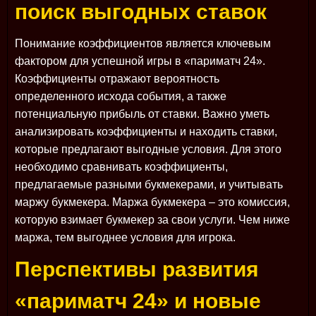
поиск выгодных ставок
Понимание коэффициентов является ключевым
фактором для успешной игры в «париматч 24».
Коэффициенты отражают вероятность
определенного исхода события, а также
потенциальную прибыль от ставки. Важно уметь
анализировать коэффициенты и находить ставки,
которые предлагают выгодные условия. Для этого
необходимо сравнивать коэффициенты,
предлагаемые разными букмекерами, и учитывать
маржу букмекера. Маржа букмекера – это комиссия,
которую взимает букмекер за свои услуги. Чем ниже
маржа, тем выгоднее условия для игрока.
Перспективы развития
«париматч 24» и новые