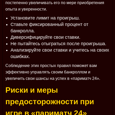
постепенно увеличивать его по мере приобретения
опыта и уверенности.
Установите лимит на проигрыш.
Ставьте фиксированный процент от
банкролла.
Диверсифицируйте свои ставки.
Не пытайтесь отыграться после проигрыша.
Анализируйте свои ставки и учитесь на своих
ошибках.
Соблюдение этих простых правил поможет вам
эффективно управлять своим банкроллом и
увеличить свои шансы на успех в «париматч 24».
Риски и меры
предосторожности при
игре в «париматч 24»