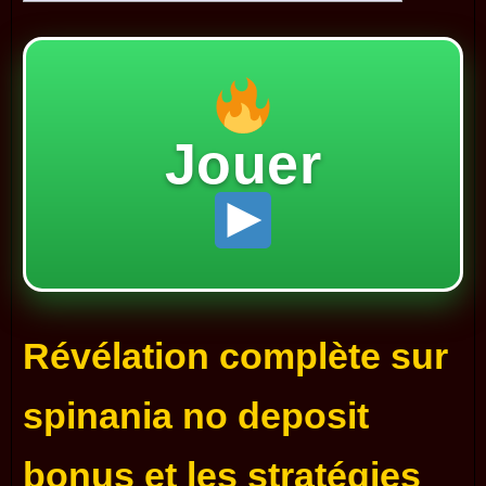
Jouer
Révélation complète sur
spinania no deposit
bonus et les stratégies