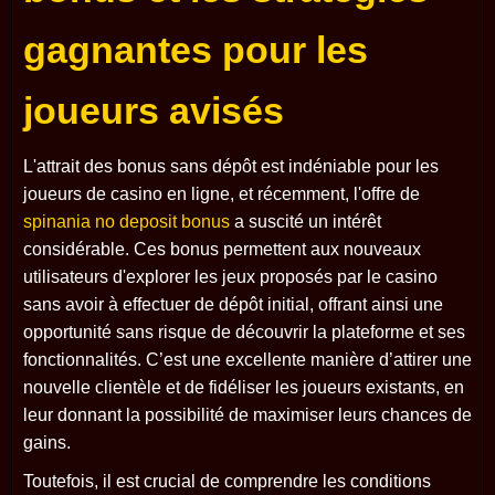
gagnantes pour les
joueurs avisés
L'attrait des bonus sans dépôt est indéniable pour les
joueurs de casino en ligne, et récemment, l'offre de
spinania no deposit bonus
a suscité un intérêt
considérable. Ces bonus permettent aux nouveaux
utilisateurs d'explorer les jeux proposés par le casino
sans avoir à effectuer de dépôt initial, offrant ainsi une
opportunité sans risque de découvrir la plateforme et ses
fonctionnalités. C’est une excellente manière d’attirer une
nouvelle clientèle et de fidéliser les joueurs existants, en
leur donnant la possibilité de maximiser leurs chances de
gains.
Toutefois, il est crucial de comprendre les conditions