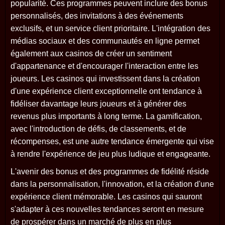
popularité. Ces programmes peuvent inclure des bonus
personnalisés, des invitations à des événements
exclusifs, et un service client prioritaire. L'intégration des
médias sociaux et des communautés en ligne permet
également aux casinos de créer un sentiment
d'appartenance et d'encourager l'interaction entre les
joueurs. Les casinos qui investissent dans la création
d'une expérience client exceptionnelle ont tendance à
fidéliser davantage leurs joueurs et à générer des
revenus plus importants à long terme. La gamification,
avec l'introduction de défis, de classements, et de
récompenses, est une autre tendance émergente qui vise
à rendre l'expérience de jeu plus ludique et engageante.
L'avenir des bonus et des programmes de fidélité réside
dans la personnalisation, l'innovation, et la création d'une
expérience client mémorable. Les casinos qui sauront
s'adapter à ces nouvelles tendances seront en mesure
de prospérer dans un marché de plus en plus