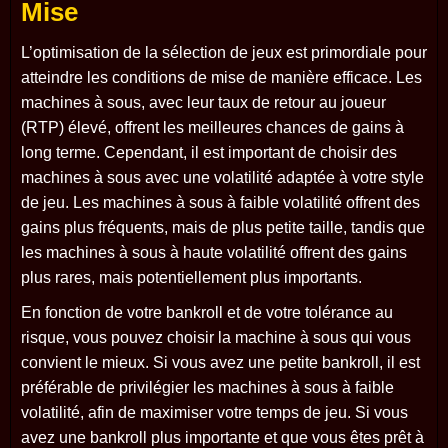
Mise
L’optimisation de la sélection de jeux est primordiale pour
atteindre les conditions de mise de manière efficace. Les
machines à sous, avec leur taux de retour au joueur
(RTP) élevé, offrent les meilleures chances de gains à
long terme. Cependant, il est important de choisir des
machines à sous avec une volatilité adaptée à votre style
de jeu. Les machines à sous à faible volatilité offrent des
gains plus fréquents, mais de plus petite taille, tandis que
les machines à sous à haute volatilité offrent des gains
plus rares, mais potentiellement plus importants.
En fonction de votre bankroll et de votre tolérance au
risque, vous pouvez choisir la machine à sous qui vous
convient le mieux. Si vous avez une petite bankroll, il est
préférable de privilégier les machines à sous à faible
volatilité, afin de maximiser votre temps de jeu. Si vous
avez une bankroll plus importante et que vous êtes prêt à