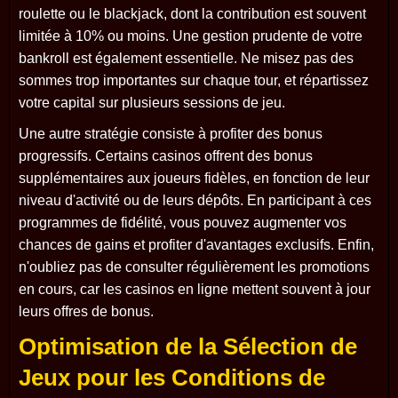
roulette ou le blackjack, dont la contribution est souvent
limitée à 10% ou moins. Une gestion prudente de votre
bankroll est également essentielle. Ne misez pas des
sommes trop importantes sur chaque tour, et répartissez
votre capital sur plusieurs sessions de jeu.
Une autre stratégie consiste à profiter des bonus
progressifs. Certains casinos offrent des bonus
supplémentaires aux joueurs fidèles, en fonction de leur
niveau d'activité ou de leurs dépôts. En participant à ces
programmes de fidélité, vous pouvez augmenter vos
chances de gains et profiter d'avantages exclusifs. Enfin,
n'oubliez pas de consulter régulièrement les promotions
en cours, car les casinos en ligne mettent souvent à jour
leurs offres de bonus.
Optimisation de la Sélection de
Jeux pour les Conditions de