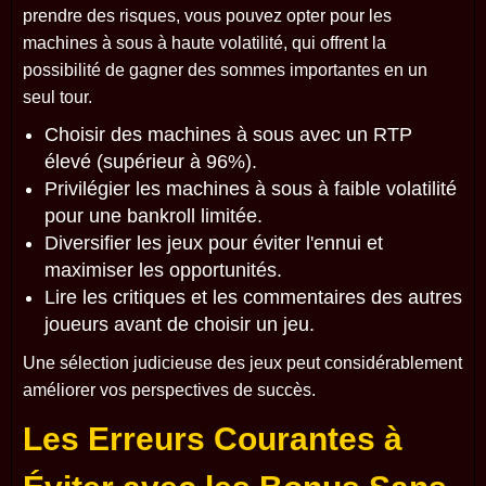
prendre des risques, vous pouvez opter pour les
machines à sous à haute volatilité, qui offrent la
possibilité de gagner des sommes importantes en un
seul tour.
Choisir des machines à sous avec un RTP
élevé (supérieur à 96%).
Privilégier les machines à sous à faible volatilité
pour une bankroll limitée.
Diversifier les jeux pour éviter l'ennui et
maximiser les opportunités.
Lire les critiques et les commentaires des autres
joueurs avant de choisir un jeu.
Une sélection judicieuse des jeux peut considérablement
améliorer vos perspectives de succès.
Les Erreurs Courantes à