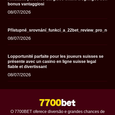
bonus vantaggiosi
08/07/2026
Přístupné_srovnání_funkcí_a_22bet_review_pro_nové
08/07/2026
Lopportunité parfaite pour les joueurs suisses se
présente avec un casino en ligne suisse legal
fiable et divertissant
08/07/2026
O 7700BET oferece diversão e grandes chances de