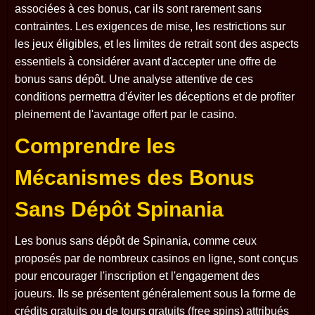
associées à ces bonus, car ils sont rarement sans
contraintes. Les exigences de mise, les restrictions sur
les jeux éligibles, et les limites de retrait sont des aspects
essentiels à considérer avant d'accepter une offre de
bonus sans dépôt. Une analyse attentive de ces
conditions permettra d'éviter les déceptions et de profiter
pleinement de l'avantage offert par le casino.
Comprendre les
Mécanismes des Bonus
Sans Dépôt Spinania
Les bonus sans dépôt de Spinania, comme ceux
proposés par de nombreux casinos en ligne, sont conçus
pour encourager l'inscription et l'engagement des
joueurs. Ils se présentent généralement sous la forme de
crédits gratuits ou de tours gratuits (free spins) attribués