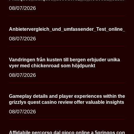
08/07/2026
Anbietervergleich_und_umfassender_Test_online_cas
08/07/2026
Vandringen från kusten till bergen erbjuder unika
vyer med chickenroad som höjdpunkt
08/07/2026
Gameplay details and player experiences within the
grizzlys quest casino review offer valuable insights
08/07/2026
Affidabile percorso dal gioco online a 5gringos con