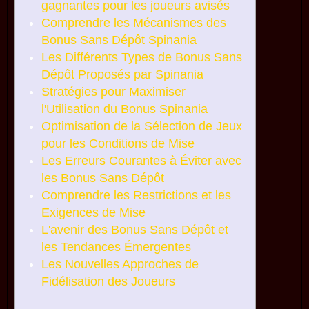
gagnantes pour les joueurs avisés
Comprendre les Mécanismes des
Bonus Sans Dépôt Spinania
Les Différents Types de Bonus Sans
Dépôt Proposés par Spinania
Stratégies pour Maximiser
l'Utilisation du Bonus Spinania
Optimisation de la Sélection de Jeux
pour les Conditions de Mise
Les Erreurs Courantes à Éviter avec
les Bonus Sans Dépôt
Comprendre les Restrictions et les
Exigences de Mise
L'avenir des Bonus Sans Dépôt et
les Tendances Émergentes
Les Nouvelles Approches de
Fidélisation des Joueurs