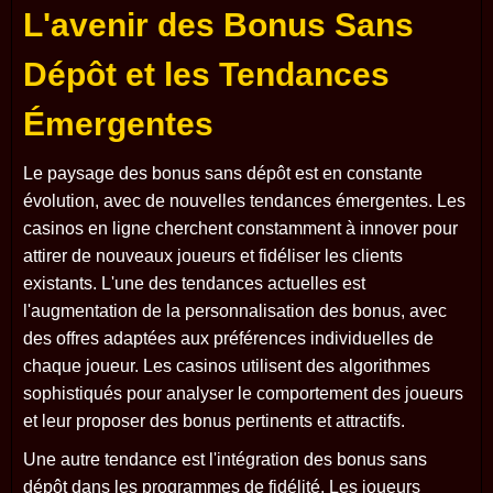
L'avenir des Bonus Sans
Dépôt et les Tendances
Émergentes
Le paysage des bonus sans dépôt est en constante
évolution, avec de nouvelles tendances émergentes. Les
casinos en ligne cherchent constamment à innover pour
attirer de nouveaux joueurs et fidéliser les clients
existants. L'une des tendances actuelles est
l'augmentation de la personnalisation des bonus, avec
des offres adaptées aux préférences individuelles de
chaque joueur. Les casinos utilisent des algorithmes
sophistiqués pour analyser le comportement des joueurs
et leur proposer des bonus pertinents et attractifs.
Une autre tendance est l'intégration des bonus sans
dépôt dans les programmes de fidélité. Les joueurs