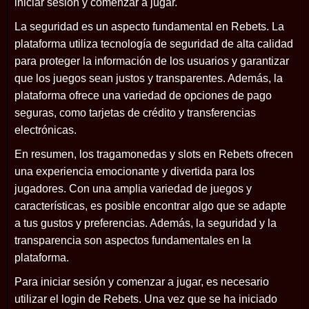
iniciar sesión y comenzar a jugar.
La seguridad es un aspecto fundamental en Rebets. La
plataforma utiliza tecnología de seguridad de alta calidad
para proteger la información de los usuarios y garantizar
que los juegos sean justos y transparentes. Además, la
plataforma ofrece una variedad de opciones de pago
seguras, como tarjetas de crédito y transferencias
electrónicas.
En resumen, los tragamonedas y slots en Rebets ofrecen
una experiencia emocionante y divertida para los
jugadores. Con una amplia variedad de juegos y
características, es posible encontrar algo que se adapte
a tus gustos y preferencias. Además, la seguridad y la
transparencia son aspectos fundamentales en la
plataforma.
Para iniciar sesión y comenzar a jugar, es necesario
utilizar el login de Rebets. Una vez que se ha iniciado