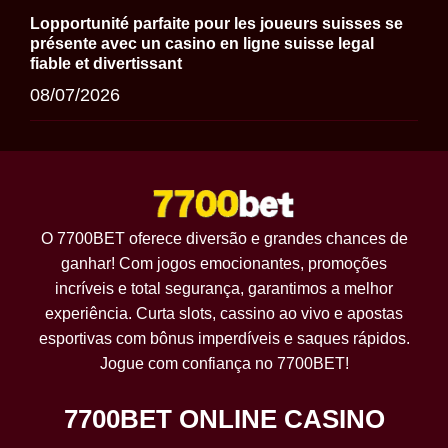
Lopportunité parfaite pour les joueurs suisses se
présente avec un casino en ligne suisse legal
fiable et divertissant
08/07/2026
O 7700BET oferece diversão e grandes chances de
ganhar! Com jogos emocionantes, promoções
incríveis e total segurança, garantimos a melhor
experiência. Curta slots, cassino ao vivo e apostas
esportivas com bônus imperdíveis e saques rápidos.
Jogue com confiança no 7700BET!
7700BET ONLINE CASINO