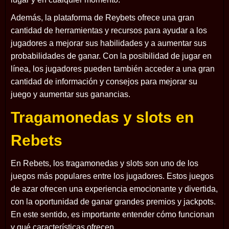
Además, la plataforma de Reybets ofrece una gran
cantidad de herramientas y recursos para ayudar a los
jugadores a mejorar sus habilidades y a aumentar sus
probabilidades de ganar. Con la posibilidad de jugar en
línea, los jugadores pueden también acceder a una gran
cantidad de información y consejos para mejorar su
juego y aumentar sus ganancias.
Tragamonedas y slots en
Rebets
En Rebets, los tragamonedas y slots son uno de los
juegos más populares entre los jugadores. Estos juegos
de azar ofrecen una experiencia emocionante y divertida,
con la oportunidad de ganar grandes premios y jackpots.
En este sentido, es importante entender cómo funcionan
y qué características ofrecen.