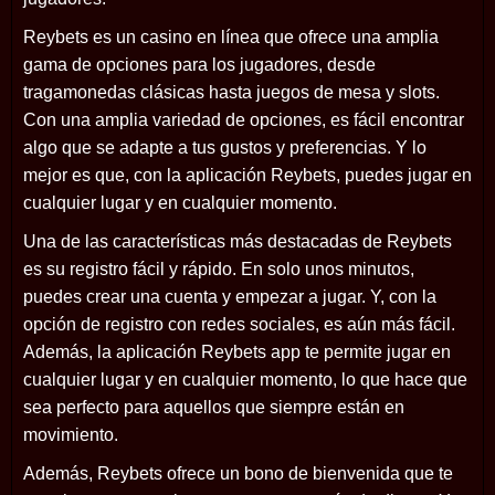
Reybets es un casino en línea que ofrece una amplia
gama de opciones para los jugadores, desde
tragamonedas clásicas hasta juegos de mesa y slots.
Con una amplia variedad de opciones, es fácil encontrar
algo que se adapte a tus gustos y preferencias. Y lo
mejor es que, con la aplicación Reybets, puedes jugar en
cualquier lugar y en cualquier momento.
Una de las características más destacadas de Reybets
es su registro fácil y rápido. En solo unos minutos,
puedes crear una cuenta y empezar a jugar. Y, con la
opción de registro con redes sociales, es aún más fácil.
Además, la aplicación Reybets app te permite jugar en
cualquier lugar y en cualquier momento, lo que hace que
sea perfecto para aquellos que siempre están en
movimiento.
Además, Reybets ofrece un bono de bienvenida que te