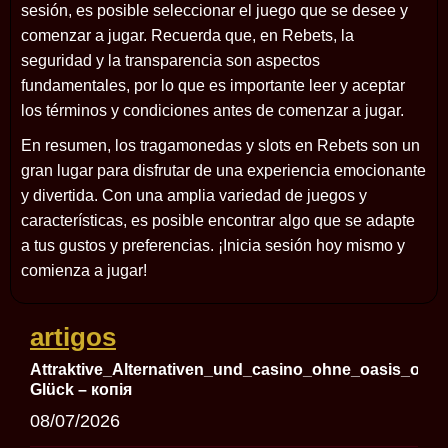
sesión, es posible seleccionar el juego que se desee y
comenzar a jugar. Recuerda que, en Rebets, la
seguridad y la transparencia son aspectos
fundamentales, por lo que es importante leer y aceptar
los términos y condiciones antes de comenzar a jugar.
En resumen, los tragamonedas y slots en Rebets son un
gran lugar para disfrutar de una experiencia emocionante
y divertida. Con una amplia variedad de juegos y
características, es posible encontrar algo que se adapte
a tus gustos y preferencias. ¡Inicia sesión hoy mismo y
comienza a jugar!
artigos
Attraktive_Alternativen_und_casino_ohne_oasis_onli
Glück – копія
08/07/2026