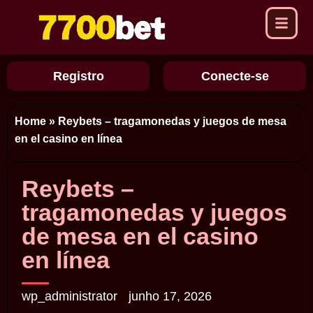
Registro
Conecte-se
Home
»
Reybets – tragamonedas y juegos de mesa
en el casino en línea
Reybets –
tragamonedas y juegos
de mesa en el casino
en línea
wp_administrator
junho 17, 2026