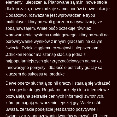
elementy i ulepszenia. Planowane są m.in. nowe stroje
dla kurczaka, nowe rodzaje samochodów i nowe lokacje.
Dodatkowo, rozważane jest wprowadzenie trybu
multiplayer, który pozwoli graczom na rywalizację ze
sobą nawzajem. Wiele osób oczekuje również
wprowadzenia systemu rankingowego, który pozwoli na
porównywanie wyników z innymi graczami na całym
świecie. Dzięki ciągłemu rozwojowi i ulepszeniom
„Chicken Road” ma szansę stać się jedną z
najpopularniejszych gier zręcznościowych na rynku.
Innowacyjne pomysły i dbałość o potrzeby graczy są
kluczem do sukcesu tej produkcji.
Deweloperzy słuchają opinii graczy i starają się wdrażać
ich sugestie do gry. Regularne ankiety i fora internetowe
pozwalają na zebranie cennych informacji zwrotnych,
które pomagają w tworzeniu lepszej gry. Wiele osób
uważa, że takie podejście jest bardzo pozytywne i
świadczy o zaangażowaniu twórców w rozwój „Chicken