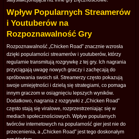
Wpływ Popularnych Streamerów
i Youtuberów na
Rozpoznawalność Gry
Rozpoznawalność „Chicken Road” znacznie wzrosła
dzięki popularności streamerów i youtuberów, którzy
regularnie transmitują rozgrywkę z tej gry. Ich nagrania
przyciągają uwagę nowych graczy i zachęcają do
spróbowania swoich sił. Streamerzy często pokazują
swoje umiejętności i dzielą się strategiami, co pomaga
innym graczom w osiągnięciu lepszych wyników.
Dodatkowo, nagrania z rozgrywki z „Chicken Road”
często stają się viralowe, rozprzestrzeniając się w
mediach społecznościowych. Wpływ popularnych
twórców internetowych na popularność gier jest nie do
przecenienia, a „Chicken Road” jest tego doskonałym