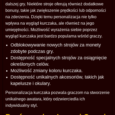
dalszej gry. Niektóre stroje oferują również dodatkowe
bonusy, takie jak zwiększenie prędkości lub odporności
na zderzenia. Dzięki temu personalizacja nie tylko
wpływa na wygląd kurczaka, ale również na jego
umiejętności. Możliwość wyrażenia siebie poprzez
wygląd kurczaka jest bardzo popularna wśród graczy.
Odblokowywanie nowych strojów za monety
zdobyte podczas gry.
Dostępność specjalnych strojów za osiągnięcie
określonych celów.
Możliwość zmiany koloru kurczaka.
Dostępność unikalnych akcesoriów, takich jak
kapelusze i okulary.
Personalizacja kurczaka pozwala graczom na stworzenie
unikalnego awatara, który odzwierciedla ich
indywidualny styl.