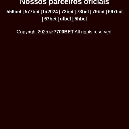
Nossos parceiros oficiais
556bet
|
577bet
|
br2024
|
73bet
|
73bet
|
79bet
|
667bet
|
67bet
|
utbet
|
5hbet
Copyright 2025 ©
7700BET
All rights reserved.