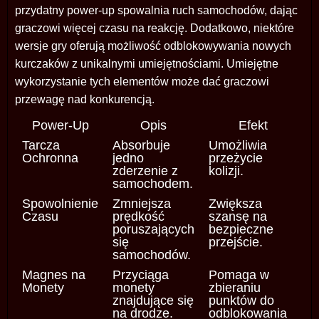
przydatny power-up spowalnia ruch samochodów, dając
graczowi więcej czasu na reakcję. Dodatkowo, niektóre
wersje gry oferują możliwość odblokowywania nowych
kurczaków z unikalnymi umiejętnościami. Umiejętne
wykorzystanie tych elementów może dać graczowi
przewagę nad konkurencją.
Power-Up
Opis
Efekt
Tarcza
Absorbuje
Umożliwia
Ochronna
jedno
przeżycie
zderzenie z
kolizji.
samochodem.
Spowolnienie
Zmniejsza
Zwiększa
Czasu
prędkość
szansę na
poruszających
bezpieczne
się
przejście.
samochodów.
Magnes na
Przyciąga
Pomaga w
Monety
monety
zbieraniu
znajdujące się
punktów do
na drodze.
odblokowania