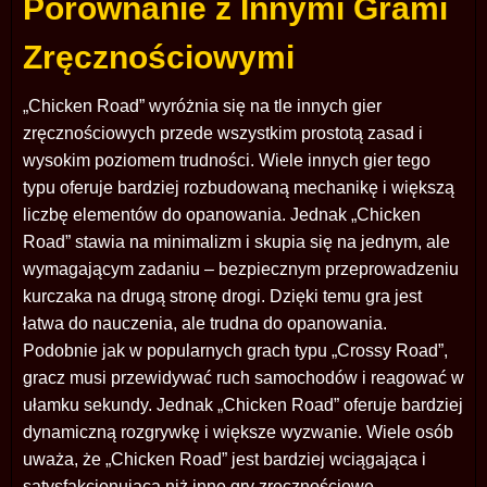
Porównanie z Innymi Grami
Zręcznościowymi
„Chicken Road” wyróżnia się na tle innych gier
zręcznościowych przede wszystkim prostotą zasad i
wysokim poziomem trudności. Wiele innych gier tego
typu oferuje bardziej rozbudowaną mechanikę i większą
liczbę elementów do opanowania. Jednak „Chicken
Road” stawia na minimalizm i skupia się na jednym, ale
wymagającym zadaniu – bezpiecznym przeprowadzeniu
kurczaka na drugą stronę drogi. Dzięki temu gra jest
łatwa do nauczenia, ale trudna do opanowania.
Podobnie jak w popularnych grach typu „Crossy Road”,
gracz musi przewidywać ruch samochodów i reagować w
ułamku sekundy. Jednak „Chicken Road” oferuje bardziej
dynamiczną rozgrywkę i większe wyzwanie. Wiele osób
uważa, że „Chicken Road” jest bardziej wciągająca i
satysfakcjonująca niż inne gry zręcznościowe.