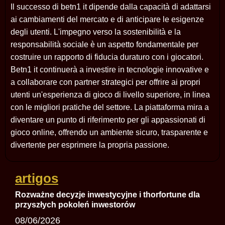
Il successo di betn1 it dipende dalla capacità di adattarsi
ai cambiamenti del mercato e di anticipare le esigenze
degli utenti. L'impegno verso la sostenibilità e la
responsabilità sociale è un aspetto fondamentale per
costruire un rapporto di fiducia duraturo con i giocatori.
Betn1 it continuerà a investire in tecnologie innovative e
a collaborare con partner strategici per offrire ai propri
utenti un'esperienza di gioco di livello superiore, in linea
con le migliori pratiche del settore. La piattaforma mira a
diventare un punto di riferimento per gli appassionati di
gioco online, offrendo un ambiente sicuro, trasparente e
divertente per esprimere la propria passione.
artigos
Rozważne decyzje inwestycyjne i thorfortune dla
przyszłych pokoleń inwestorów
08/06/2026