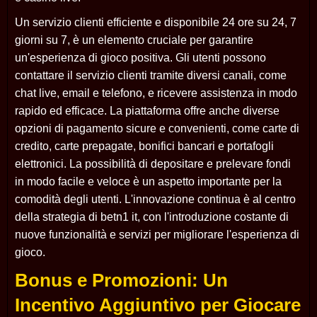
Un servizio clienti efficiente e disponibile 24 ore su 24, 7
giorni su 7, è un elemento cruciale per garantire
un'esperienza di gioco positiva. Gli utenti possono
contattare il servizio clienti tramite diversi canali, come
chat live, email e telefono, e ricevere assistenza in modo
rapido ed efficace. La piattaforma offre anche diverse
opzioni di pagamento sicure e convenienti, come carte di
credito, carte prepagate, bonifici bancari e portafogli
elettronici. La possibilità di depositare e prelevare fondi
in modo facile e veloce è un aspetto importante per la
comodità degli utenti. L'innovazione continua è al centro
della strategia di betn1 it, con l'introduzione costante di
nuove funzionalità e servizi per migliorare l'esperienza di
gioco.
Bonus e Promozioni: Un
Incentivo Aggiuntivo per Giocare