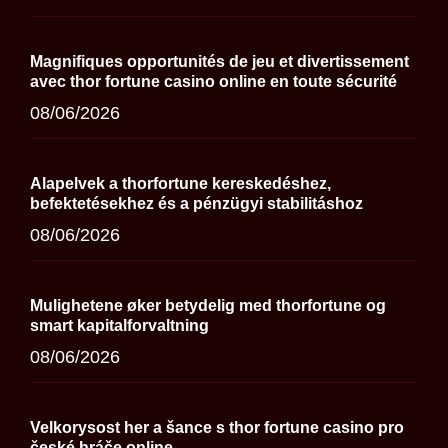
Magnifiques opportunités de jeu et divertissement
avec thor fortune casino online en toute sécurité
08/06/2026
Alapelvek a thorfortune kereskedéshez,
befektetésekhez és a pénzügyi stabilitáshoz
08/06/2026
Mulighetene øker betydelig med thorfortune og
smart kapitalforvaltning
08/06/2026
Velkorysost her a šance s thor fortune casino pro
české hráče online