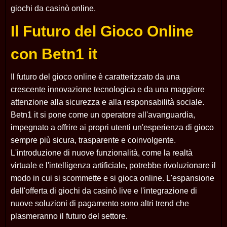
giochi da casinò online.
Il Futuro del Gioco Online
con Betn1 it
Il futuro del gioco online è caratterizzato da una
crescente innovazione tecnologica e da una maggiore
attenzione alla sicurezza e alla responsabilità sociale.
Betn1 it si pone come un operatore all'avanguardia,
impegnato a offrire ai propri utenti un'esperienza di gioco
sempre più sicura, trasparente e coinvolgente.
L'introduzione di nuove funzionalità, come la realtà
virtuale e l'intelligenza artificiale, potrebbe rivoluzionare il
modo in cui si scommette e si gioca online. L'espansione
dell'offerta di giochi da casinò live e l'integrazione di
nuove soluzioni di pagamento sono altri trend che
plasmeranno il futuro del settore.