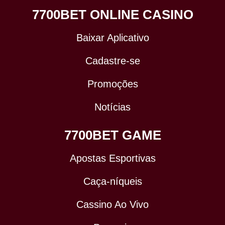
7700BET ONLINE CASINO
Baixar Aplicativo
Cadastre-se
Promoções
Notícias
7700BET GAME
Apostas Esportivas
Caça-níqueis
Cassino Ao Vivo