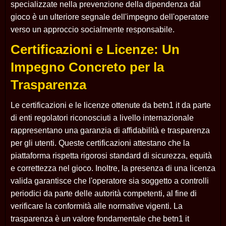
specializzate nella prevenzione della dipendenza dal
gioco è un ulteriore segnale dell'impegno dell'operatore
verso un approccio socialmente responsabile.
Certificazioni e Licenze: Un
Impegno Concreto per la
Trasparenza
Le certificazioni e le licenze ottenute da betn1 it da parte
di enti regolatori riconosciuti a livello internazionale
rappresentano una garanzia di affidabilità e trasparenza
per gli utenti. Queste certificazioni attestano che la
piattaforma rispetta rigorosi standard di sicurezza, equità
e correttezza nel gioco. Inoltre, la presenza di una licenza
valida garantisce che l'operatore sia soggetto a controlli
periodici da parte delle autorità competenti, al fine di
verificare la conformità alle normative vigenti. La
trasparenza è un valore fondamentale che betn1 it