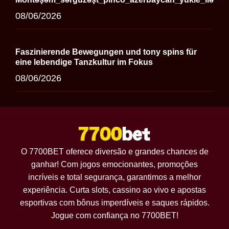
08/06/2026
Faszinierende Bewegungen und tony spins für
eine lebendige Tanzkultur im Fokus
08/06/2026
O 7700BET oferece diversão e grandes chances de
ganhar! Com jogos emocionantes, promoções
incríveis e total segurança, garantimos a melhor
experiência. Curta slots, cassino ao vivo e apostas
esportivas com bônus imperdíveis e saques rápidos.
Jogue com confiança no 7700BET!