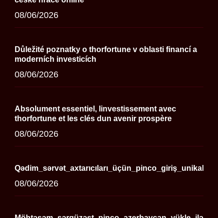
08/06/2026
Důležité poznatky o thorfortune v oblasti financí a
moderních investicích
08/06/2026
Absolument essentiel, linvestissement avec
thorfortune et les clés dun avenir prospère
08/06/2026
Qədim_sərvət_axtarıcıları_üçün_pinco_giriş_unikal_o
08/06/2026
Möhtəşəm_sərgüzəşt_pinco_azerbaycan_yükle_ilə_ba