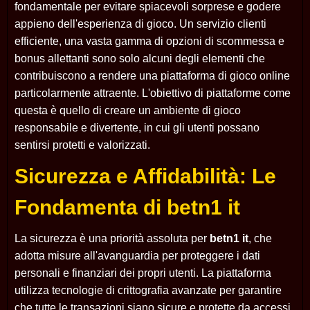
fondamentale per evitare spiacevoli sorprese e godere
appieno dell'esperienza di gioco. Un servizio clienti
efficiente, una vasta gamma di opzioni di scommessa e
bonus allettanti sono solo alcuni degli elementi che
contribuiscono a rendere una piattaforma di gioco online
particolarmente attraente. L'obiettivo di piattaforme come
questa è quello di creare un ambiente di gioco
responsabile e divertente, in cui gli utenti possano
sentirsi protetti e valorizzati.
Sicurezza e Affidabilità: Le
Fondamenta di betn1 it
La sicurezza è una priorità assoluta per
betn1 it
, che
adotta misure all'avanguardia per proteggere i dati
personali e finanziari dei propri utenti. La piattaforma
utilizza tecnologie di crittografia avanzate per garantire
che tutte le transazioni siano sicure e protette da accessi