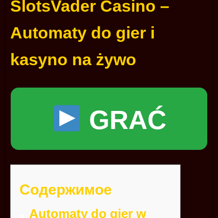
SlotsVader Casino –
Automaty do gier i
kasyno na żywo
GRAĆ
Содержимое
Automaty do gier w