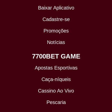
Baixar Aplicativo
Cadastre-se
Promoções
Notícias
7700BET GAME
Apostas Esportivas
Caça-níqueis
Cassino Ao Vivo
Pescaria