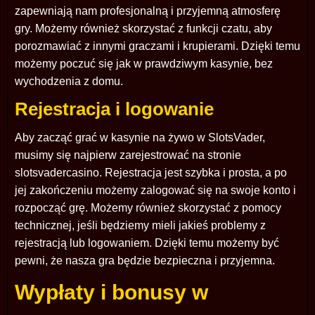
zapewniają nam profesjonalną i przyjemną atmosferę
gry. Możemy również skorzystać z funkcji czatu, aby
porozmawiać z innymi graczami i krupierami. Dzięki temu
możemy poczuć się jak w prawdziwym kasynie, bez
wychodzenia z domu.
Rejestracja i logowanie
Aby zacząć grać w kasynie na żywo w SlotsVader,
musimy się najpierw zarejestrować na stronie
slotsvadercasino. Rejestracja jest szybka i prosta, a po
jej zakończeniu możemy zalogować się na swoje konto i
rozpocząć grę. Możemy również skorzystać z pomocy
technicznej, jeśli będziemy mieli jakieś problemy z
rejestracją lub logowaniem. Dzięki temu możemy być
pewni, że nasza gra będzie bezpieczna i przyjemna.
Wypłaty i bonusy w