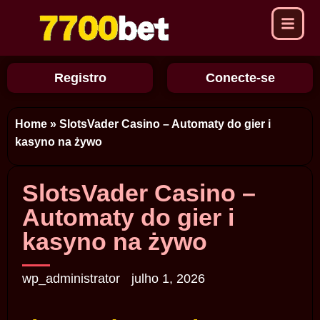
Registro
Conecte-se
Home
»
SlotsVader Casino – Automaty do gier i
kasyno na żywo
SlotsVader Casino –
Automaty do gier i
kasyno na żywo
wp_administrator
julho 1, 2026