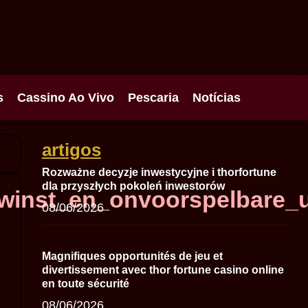
s
Cassino Ao Vivo
Pescaria
Notícias
artigos
Rozważne decyzje inwestycyjne i thorfortune
dla przyszłych pokoleń inwestorów
winst_en_onvoorspelbare_
08/06/2026
Magnifiques opportunités de jeu et
divertissement avec thor fortune casino online
en toute sécurité
08/06/2026