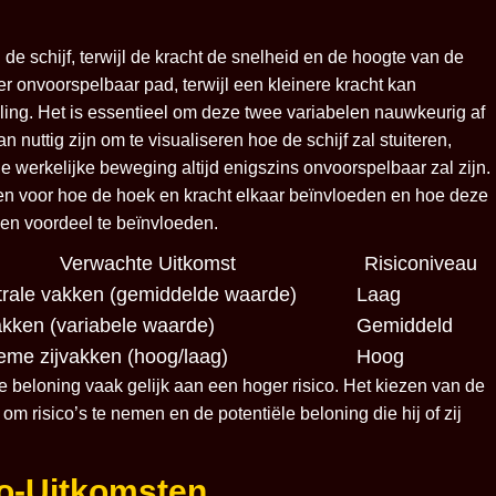
 de schijf, terwijl de kracht de snelheid en de hoogte van de
er onvoorspelbaar pad, terwijl een kleinere kracht kan
ling. Het is essentieel om deze twee variabelen nauwkeurig af
nuttig zijn om te visualiseren hoe de schijf zal stuiteren,
e werkelijke beweging altijd enigszins onvoorspelbaar zal zijn.
len voor hoe de hoek en kracht elkaar beïnvloeden en hoe deze
en voordeel te beïnvloeden.
Verwachte Uitkomst
Risiconiveau
rale vakken (gemiddelde waarde)
Laag
akken (variabele waarde)
Gemiddeld
eme zijvakken (hoog/laag)
Hoog
e beloning vaak gelijk aan een hoger risico. Het kiezen van de
om risico’s te nemen en de potentiële beloning die hij of zij
ko-Uitkomsten