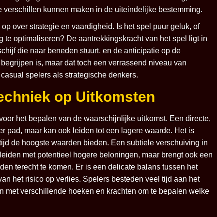
ke verschillen kunnen maken in de uiteindelijke bestemming.
p over strategie en vaardigheid. Is het spel puur geluk, of
te optimaliseren? De aantrekkingskracht van het spel ligt in
hijf die naar beneden stuurt, en de anticipatie op de
te begrijpen is, maar dat toch een verrassend niveau van
l casual spelers als strategische denkers.
echniek op Uitkomsten
voor het bepalen van de waarschijnlijke uitkomst. Een directe,
er pad, maar kan ook leiden tot een lagere waarde. Het is
ltijd de hoogste waarden bieden. Een subtiele verschuiving in
 leiden met potentieel hogere beloningen, maar brengt ook een
den terecht te komen. Er is een delicate balans tussen het
n het risico op verlies. Spelers besteden veel tijd aan het
en met verschillende hoeken en krachten om te bepalen welke