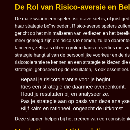
De Rol van Risico-aversie en B
De mate waarin een speler risico-aversief is, of juist ge
haar strategie beïnvloeden. Risico-averse spelers zull
gericht op het minimaliseren van verliezen en het berei
meer geneigd zijn om risico’s te nemen, zullen daaren
lanceren, zelfs als dit een grotere kans op verlies met 
strategie hangt af van de persoonlijke voorkeur en de ri
risicotolerantie te kennen en een strategie te kiezen 
strategie, gebaseerd op de resultaten, is ook essentieel.
Bepaal je risicotolerantie voor je begint.
Kies een strategie die daarmee overeenkomt.
Houd je resultaten bij en analyseer ze.
Pas je strategie aan op basis van deze analyse
Blijf kalm en rationeel, ongeacht de uitkomst.
Deze stappen helpen bij het creëren van een consistente 