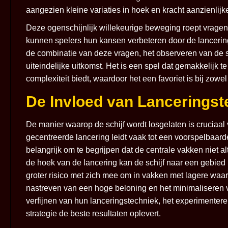
aangezien kleine variaties in hoek en kracht aanzienlij
Deze ogenschijnlijk willekeurige beweging roept vragen o
kunnen spelers hun kansen verbeteren door de lancering 
de combinatie van deze vragen, het observeren van de sc
uiteindelijke uitkomst. Het is een spel dat gemakkelijk 
complexiteit biedt, waardoor het een favoriet is bij zowe
De Invloed van Lanceringst
De manier waarop de schijf wordt losgelaten is cruciaal 
gecentreerde lancering leidt vaak tot een voorspelbaard
belangrijk om te begrijpen dat de centrale vakken niet a
de hoek van de lancering kan de schijf naar een gebied
groter risico met zich mee om in vakken met lagere waar
nastreven van een hoge beloning en het minimaliseren va
verfijnen van hun lanceringstechniek, het experimenter
strategie de beste resultaten oplevert.