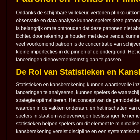
Ondanks de schijnbare willekeur, vertonen plinko-uitko
observatie en data-analyse kunnen spelers deze patronen
is belangrijk om te onthouden dat deze patronen niet absol
Echter, door rekening te houden met deze trends, kunne
veel voorkomend patroon is de concentratie van schijve
kleine imperfecties in de pinnen of de ondergrond. Het
lanceringen dienovereenkomstig aan te passen.
De Rol van Statistieken en Kan
Statistieken en kansberekening kunnen waardevolle inzi
lanceringen te analyseren, kunnen spelers de waarschij
strategie optimaliseren. Het concept van de gemiddelde 
waarden in de vakken onderaan, en het inschatten van de 
spelers in staat om weloverwogen beslissingen te neme
statistieken helpen spelers om dit element te minimali
kansberekening vereist discipline en een systematisch