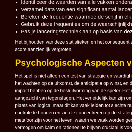
Identificeer de waarden van alle vakken onder
Verzamel data van een significant aantal lance
Bereken de frequentie waarmee de schijf in elk
Gebruik deze frequenties om de waarschijnlijkh
Pas je lanceringstechniek aan op basis van dez
Het bijhouden van deze statistieken en het consequent
score aanzienlijk vergroten.
Psychologische Aspecten v
Het spel is niet alleen een test van strategie en vaard
het wachten op de uitkomst, de anticipatie op winst, en
impact hebben op de besluitvorming van de speler. Het is 
aangezicht van tegenslagen. Het verleidelijk kan zijn 
plaats van logica, maar dit kan vaak leiden tot slechte r
controle te houden en zich te concentreren op de strate
metafoor zijn voor het leven, waarin we vaak worden gec
vermogen om kalm en rationeel te blijven cruciaal is vo