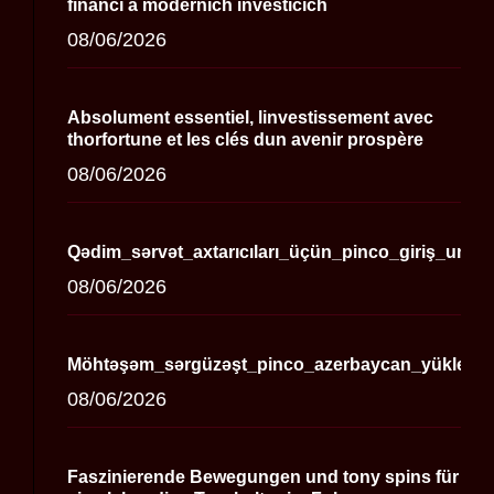
financí a moderních investicích
08/06/2026
Absolument essentiel, linvestissement avec
thorfortune et les clés dun avenir prospère
08/06/2026
Qədim_sərvət_axtarıcıları_üçün_pinco_giriş_unika
08/06/2026
Möhtəşəm_sərgüzəşt_pinco_azerbaycan_yükle_il
08/06/2026
Faszinierende Bewegungen und tony spins für