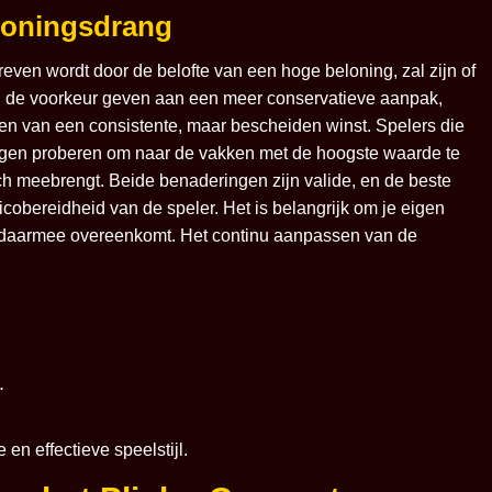
eloningsdrang
dreven wordt door de belofte van een hoge beloning, zal zijn of
en de voorkeur geven aan een meer conservatieve aanpak,
ken van een consistente, maar bescheiden winst. Spelers die
tegen proberen om naar de vakken met de hoogste waarde te
zich meebrengt. Beide benaderingen zijn valide, en de beste
sicobereidheid van de speler. Het is belangrijk om je eigen
die daarmee overeenkomt. Het continu aanpassen van de
.
en effectieve speelstijl.