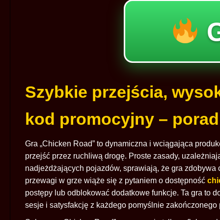
G
Szybkie przejścia, wysok
kod promocyjny – porad
Gra „Chicken Road” to dynamiczna i wciągająca produkcj
przejść przez ruchliwą drogę. Proste zasady, uzależniaj
nadjeżdżających pojazdów, sprawiają, że gra zdobywa 
przewagi w grze wiąże się z pytaniem o dostępność
chi
postępy lub odblokować dodatkowe funkcje. Ta gra to d
sesje i satysfakcję z każdego pomyślnie zakończonego p