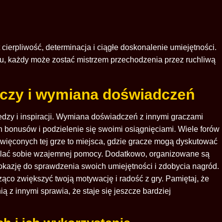
cierpliwość, determinacja i ciągłe doskonalenie umiejętności.
cu, każdy może zostać mistrzem przechodzenia przez ruchliwą
aczy i wymiana doświadczeń
dzy i inspiracji. Wymiana doświadczeń z innymi graczami
h bonusów i podzielenie się swoimi osiągnięciami. Wiele forów
więconych tej grze to miejsca, gdzie gracze mogą dyskutować
ielać sobie wzajemnej pomocy. Dodatkowo, organizowane są
ą okazję do sprawdzenia swoich umiejętności i zdobycia nagród.
ąco zwiększyć twoją motywację i radość z gry. Pamiętaj, że
ą z innymi sprawia, że staje się jeszcze bardziej