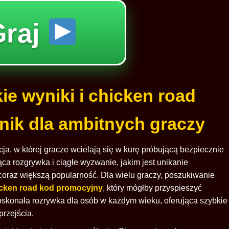
raj
ie wyniki i chicken road
nik dla ambitnych graczy
a, w której gracze wcielają się w kurę próbującą bezpiecznie
ąca rozgrywka i ciągłe wyzwanie, jakim jest unikanie
coraz większą popularność. Dla wielu graczy, poszukiwanie
cken road kod promocyjny
, który mógłby przyspieszyć
oskonała rozrywka dla osób w każdym wieku, oferująca szybkie
rzejścia.