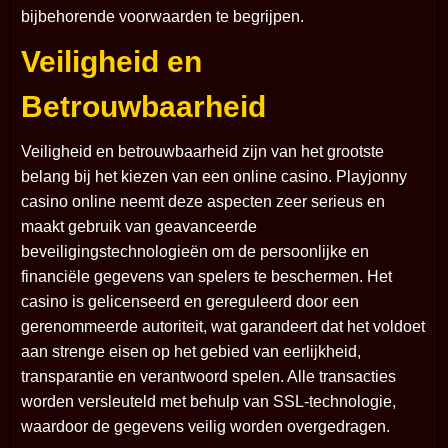
bijbehorende voorwaarden te begrijpen.
Veiligheid en
Betrouwbaarheid
Veiligheid en betrouwbaarheid zijn van het grootste
belang bij het kiezen van een online casino. Playjonny
casino online neemt deze aspecten zeer serieus en
maakt gebruik van geavanceerde
beveiligingstechnologieën om de persoonlijke en
financiële gegevens van spelers te beschermen. Het
casino is gelicenseerd en gereguleerd door een
gerenommeerde autoriteit, wat garandeert dat het voldoet
aan strenge eisen op het gebied van eerlijkheid,
transparantie en verantwoord spelen. Alle transacties
worden versleuteld met behulp van SSL-technologie,
waardoor de gegevens veilig worden overgedragen.