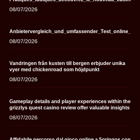
08/07/2026
Anbietervergleich_und_umfassender_Test_online_cas
08/07/2026
Vandringen från kusten till bergen erbjuder unika
vyer med chickenroad som höjdpunkt
08/07/2026
Gameplay details and player experiences within the
grizzlys quest casino review offer valuable insights
08/07/2026
Affidabile percorso dal gioco online a 5gringos con