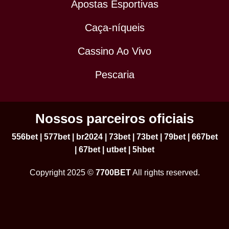
Apostas Esportivas
Caça-níqueis
Cassino Ao Vivo
Pescaria
Nossos parceiros oficiais
556bet
|
577bet
|
br2024
|
73bet
|
73bet
|
79bet
|
667bet
|
67bet
|
utbet
|
5hbet
Copyright 2025 ©
7700BET
All rights reserved.