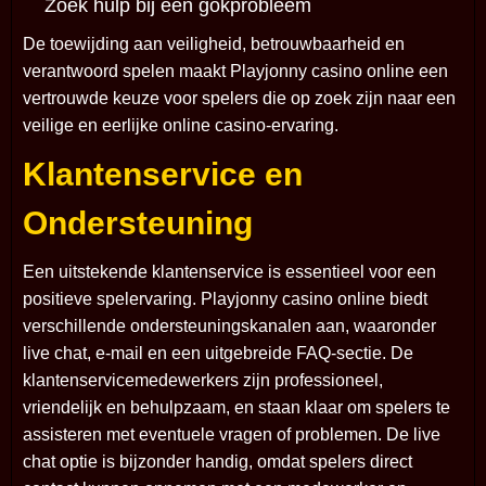
Zoek hulp bij een gokprobleem
De toewijding aan veiligheid, betrouwbaarheid en
verantwoord spelen maakt Playjonny casino online een
vertrouwde keuze voor spelers die op zoek zijn naar een
veilige en eerlijke online casino-ervaring.
Klantenservice en
Ondersteuning
Een uitstekende klantenservice is essentieel voor een
positieve spelervaring. Playjonny casino online biedt
verschillende ondersteuningskanalen aan, waaronder
live chat, e-mail en een uitgebreide FAQ-sectie. De
klantenservicemedewerkers zijn professioneel,
vriendelijk en behulpzaam, en staan klaar om spelers te
assisteren met eventuele vragen of problemen. De live
chat optie is bijzonder handig, omdat spelers direct