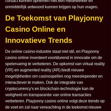
contact kunnen opnemen met een medewerker en
onmiddellijk antwoord kunnen krijgen op hun vragen.
De Toekomst van Playjonny
Casino Online en
Innovatieve Trends
De online casino-industrie staat niet stil, en Playjonny
casino online investeert voortdurend in innovatie om de
spelervaring te verbeteren. De opkomst van virtual reality
(VR) en augmented reality (AR) biedt nieuwe
mogelijkheden om casinospellen nog meeslepender en
interactiever te maken. Ook de integratie van
cryptocurrency's en blockchain-technologie kan de
veiligheid en transparantie van online transacties
verbeteren. Playjonny casino online volgt deze trends op
de voet en zal naar verwachting in de toekomst nieuwe