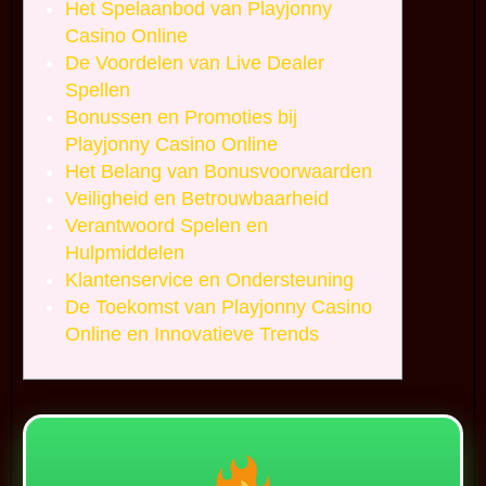
Het Spelaanbod van Playjonny
Casino Online
De Voordelen van Live Dealer
Spellen
Bonussen en Promoties bij
Playjonny Casino Online
Het Belang van Bonusvoorwaarden
Veiligheid en Betrouwbaarheid
Verantwoord Spelen en
Hulpmiddelen
Klantenservice en Ondersteuning
De Toekomst van Playjonny Casino
Online en Innovatieve Trends