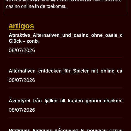
casino online in de toekomst.
artigos
Attraktive_Alternativen_und_casino_ohne_oasis_onli
Glück – копія
08/07/2026
Alternativen_entdecken_für_Spieler_mit_online_casi
08/07/2026
Äventyret_från_fjällen_till_kusten_genom_chickenro
08/07/2026
Pratiques_ludiques_découvrez_le_nouveau_casino_en