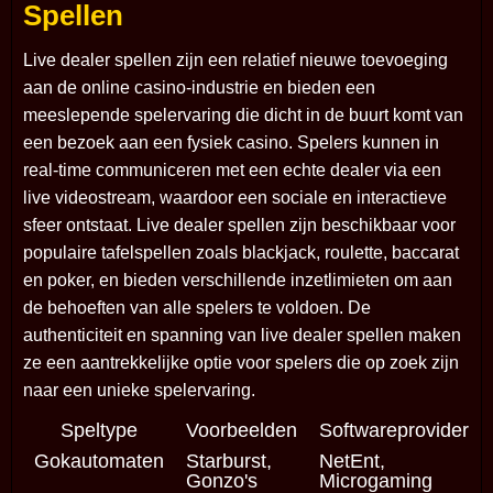
Spellen
Live dealer spellen zijn een relatief nieuwe toevoeging
aan de online casino-industrie en bieden een
meeslepende spelervaring die dicht in de buurt komt van
een bezoek aan een fysiek casino. Spelers kunnen in
real-time communiceren met een echte dealer via een
live videostream, waardoor een sociale en interactieve
sfeer ontstaat. Live dealer spellen zijn beschikbaar voor
populaire tafelspellen zoals blackjack, roulette, baccarat
en poker, en bieden verschillende inzetlimieten om aan
de behoeften van alle spelers te voldoen. De
authenticiteit en spanning van live dealer spellen maken
ze een aantrekkelijke optie voor spelers die op zoek zijn
naar een unieke spelervaring.
Speltype
Voorbeelden
Softwareprovider
Gokautomaten
Starburst,
NetEnt,
Gonzo's
Microgaming