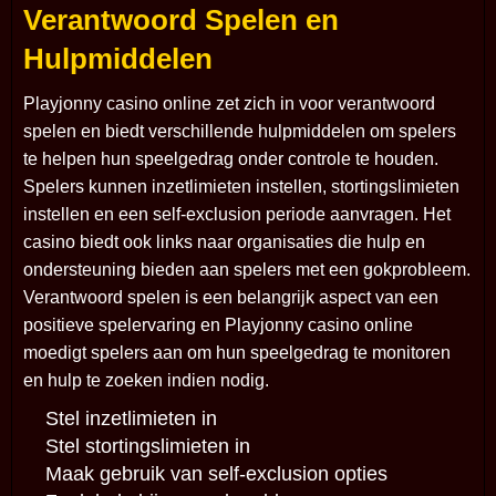
Verantwoord Spelen en
Hulpmiddelen
Playjonny casino online zet zich in voor verantwoord
spelen en biedt verschillende hulpmiddelen om spelers
te helpen hun speelgedrag onder controle te houden.
Spelers kunnen inzetlimieten instellen, stortingslimieten
instellen en een self-exclusion periode aanvragen. Het
casino biedt ook links naar organisaties die hulp en
ondersteuning bieden aan spelers met een gokprobleem.
Verantwoord spelen is een belangrijk aspect van een
positieve spelervaring en Playjonny casino online
moedigt spelers aan om hun speelgedrag te monitoren
en hulp te zoeken indien nodig.
Stel inzetlimieten in
Stel stortingslimieten in
Maak gebruik van self-exclusion opties