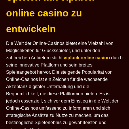
online casino zu
entwickeln
Die Welt der Online-Casinos bietet eine Vielzahl von
Möglichkeiten für Glücksspieler, und unter den
zahlreichen Anbietern sticht
vipluck online casino
durch
seine innovative Plattform und sein breites
Spieleangebot hervor. Die steigende Popularität von
Online-Casinos ist ein Zeichen für die wachsende
Akzeptanz digitaler Unterhaltung und die
Bequemlichkeit, die diese Plattformen bieten. Es ist
jedoch essenziell, sich vor dem Einstieg in die Welt der
Online-Casinos umfassend zu informieren und sich
strategische Ansätze zu Nutze zu machen, um das
bestmögliche Spielerlebnis zu gewährleisten und