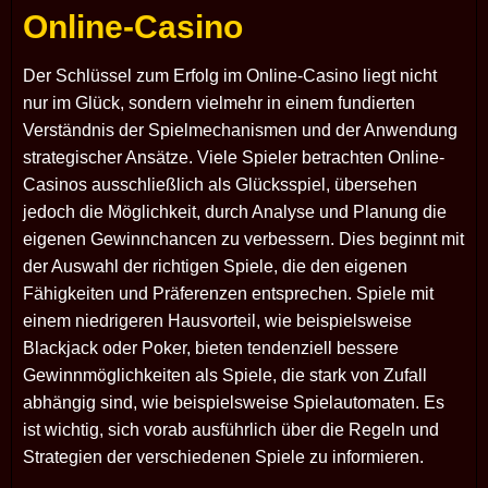
Online-Casino
Der Schlüssel zum Erfolg im Online-Casino liegt nicht
nur im Glück, sondern vielmehr in einem fundierten
Verständnis der Spielmechanismen und der Anwendung
strategischer Ansätze. Viele Spieler betrachten Online-
Casinos ausschließlich als Glücksspiel, übersehen
jedoch die Möglichkeit, durch Analyse und Planung die
eigenen Gewinnchancen zu verbessern. Dies beginnt mit
der Auswahl der richtigen Spiele, die den eigenen
Fähigkeiten und Präferenzen entsprechen. Spiele mit
einem niedrigeren Hausvorteil, wie beispielsweise
Blackjack oder Poker, bieten tendenziell bessere
Gewinnmöglichkeiten als Spiele, die stark von Zufall
abhängig sind, wie beispielsweise Spielautomaten. Es
ist wichtig, sich vorab ausführlich über die Regeln und
Strategien der verschiedenen Spiele zu informieren.