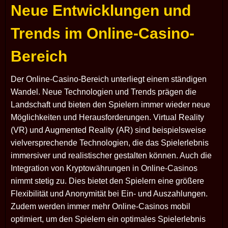
Neue Entwicklungen und
Trends im Online-Casino-
Bereich
Der Online-Casino-Bereich unterliegt einem ständigen
Wandel. Neue Technologien und Trends prägen die
Landschaft und bieten den Spielern immer wieder neue
Möglichkeiten und Herausforderungen. Virtual Reality
(VR) und Augmented Reality (AR) sind beispielsweise
vielversprechende Technologien, die das Spielerlebnis
immersiver und realistischer gestalten können. Auch die
Integration von Kryptowährungen in Online-Casinos
nimmt stetig zu. Dies bietet den Spielern eine größere
Flexibilität und Anonymität bei Ein- und Auszahlungen.
Zudem werden immer mehr Online-Casinos mobil
optimiert, um den Spielern ein optimales Spielerlebnis