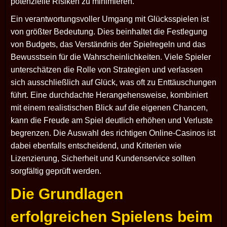
potenzielle Risiken zu minimieren.
Ein verantwortungsvoller Umgang mit Glücksspielen ist
von größter Bedeutung. Dies beinhaltet die Festlegung
von Budgets, das Verständnis der Spielregeln und das
Bewusstsein für die Wahrscheinlichkeiten. Viele Spieler
unterschätzen die Rolle von Strategien und verlassen
sich ausschließlich auf Glück, was oft zu Enttäuschungen
führt. Eine durchdachte Herangehensweise, kombiniert
mit einem realistischen Blick auf die eigenen Chancen,
kann die Freude am Spiel deutlich erhöhen und Verluste
begrenzen. Die Auswahl des richtigen Online-Casinos ist
dabei ebenfalls entscheidend, und Kriterien wie
Lizenzierung, Sicherheit und Kundenservice sollten
sorgfältig geprüft werden.
Die Grundlagen
erfolgreichen Spielens beim