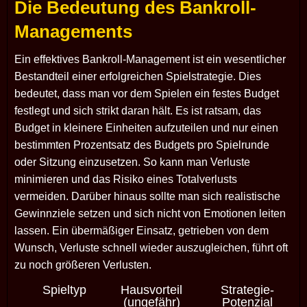
Die Bedeutung des Bankroll-
Managements
Ein effektives Bankroll-Management ist ein wesentlicher
Bestandteil einer erfolgreichen Spielstrategie. Dies
bedeutet, dass man vor dem Spielen ein festes Budget
festlegt und sich strikt daran hält. Es ist ratsam, das
Budget in kleinere Einheiten aufzuteilen und nur einen
bestimmten Prozentsatz des Budgets pro Spielrunde
oder Sitzung einzusetzen. So kann man Verluste
minimieren und das Risiko eines Totalverlusts
vermeiden. Darüber hinaus sollte man sich realistische
Gewinnziele setzen und sich nicht von Emotionen leiten
lassen. Ein übermäßiger Einsatz, getrieben von dem
Wunsch, Verluste schnell wieder auszugleichen, führt oft
zu noch größeren Verlusten.
Spieltyp
Hausvorteil
Strategie-
(ungefähr)
Potenzial