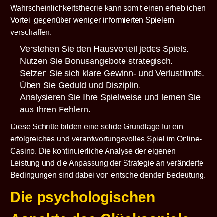
Wahrscheinlichkeitstheorie kann somit einen erheblichen
Vorteil gegenüber weniger informierten Spielern
verschaffen.
Verstehen Sie den Hausvorteil jedes Spiels.
Nutzen Sie Bonusangebote strategisch.
Setzen Sie sich klare Gewinn- und Verlustlimits.
Üben Sie Geduld und Disziplin.
Analysieren Sie Ihre Spielweise und lernen Sie
aus Ihren Fehlern.
Diese Schritte bilden eine solide Grundlage für ein
erfolgreiches und verantwortungsvolles Spiel im Online-
Casino. Die kontinuierliche Analyse der eigenen
Leistung und die Anpassung der Strategie an veränderte
Bedingungen sind dabei von entscheidender Bedeutung.
Die psychologischen