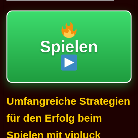
Spielen
Umfangreiche Strategien
für den Erfolg beim
Spielen mit vipluck