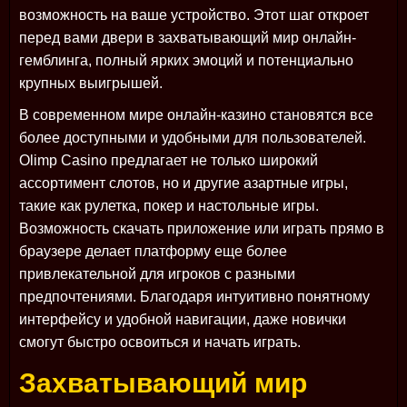
возможность
на ваше устройство. Этот шаг откроет
перед вами двери в захватывающий мир онлайн-
гемблинга, полный ярких эмоций и потенциально
крупных выигрышей.
В современном мире онлайн-казино становятся все
более доступными и удобными для пользователей.
Olimp Casino предлагает не только широкий
ассортимент слотов, но и другие азартные игры,
такие как рулетка, покер и настольные игры.
Возможность скачать приложение или играть прямо в
браузере делает платформу еще более
привлекательной для игроков с разными
предпочтениями. Благодаря интуитивно понятному
интерфейсу и удобной навигации, даже новички
смогут быстро освоиться и начать играть.
Захватывающий мир