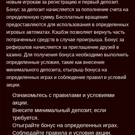
новым игрокам за регистрацию и первый депозит.
Бонус за депозит начисляется за пополнение счета на
определенную сумму. Бесплатные вращения
предоставляются для использования в определенных
игровых автоматах. Кэшбэк позволяет вернуть часть
потраченных средств в случае проигрыша. Бонус за
рефералов начисляется за приглашение друзей в
казино. Для получения бонуса необходимо выполнить
определенные условия, такие как внесение
минимального депозита, отыгрыш бонуса на
определенных играх и соблюдение правил и условий
акции.
Ознакомьтесь с правилами и условиями
акции.
Внесите минимальный депозит, если
требуется.
Отыграйте бонус на определенных играх.
Соблюдайте правила и условия акции.