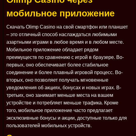
мобильное приложение
Скачать Olimp Casino на свой смартфон или планшет
– это отличный способ наслаждаться любимыми
азартными играми в любое время и в любом месте.
Мобильное приложение обладает рядом
преимуществ по сравнению с игрой в браузере. Во-
первых, оно обеспечивает более стабильное
соединение и более плавный игровой процесс. Во-
вторых, оно позволяет получать мгновенные
уведомления об акциях, бонусах и новых играх. В-
третьих, оно занимает меньше места на вашем
устройстве и потребляет меньше трафика. Кроме
того, мобильное приложение часто предлагает
эксклюзивные бонусы и акции, доступные только для
пользователей мобильных устройств.