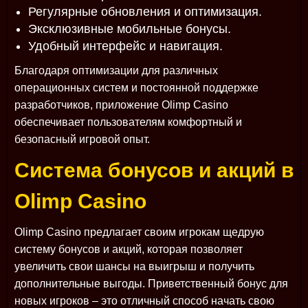
Регулярные обновления и оптимизация.
Эксклюзивные мобильные бонусы.
Удобный интерфейс и навигация.
Благодаря оптимизации для различных
операционных систем и постоянной поддержке
разработчиков, приложение Olimp Casino
обеспечивает пользователям комфортный и
безопасный игровой опыт.
Система бонусов и акций в
Olimp Casino
Olimp Casino предлагает своим игрокам щедрую
систему бонусов и акций, которая позволяет
увеличить свои шансы на выигрыш и получить
дополнительные выгоды. Приветственный бонус для
новых игроков – это отличный способ начать свою