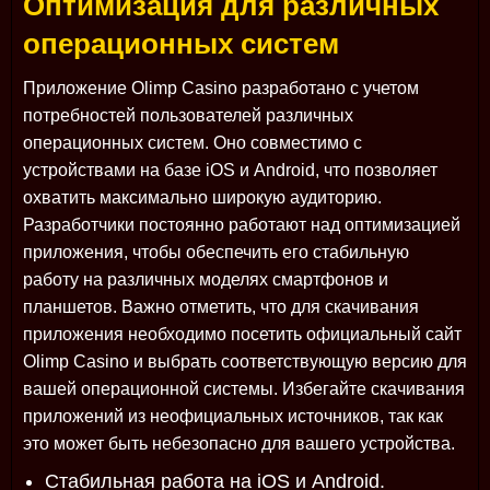
Оптимизация для различных
операционных систем
Приложение Olimp Casino разработано с учетом
потребностей пользователей различных
операционных систем. Оно совместимо с
устройствами на базе iOS и Android, что позволяет
охватить максимально широкую аудиторию.
Разработчики постоянно работают над оптимизацией
приложения, чтобы обеспечить его стабильную
работу на различных моделях смартфонов и
планшетов. Важно отметить, что для скачивания
приложения необходимо посетить официальный сайт
Olimp Casino и выбрать соответствующую версию для
вашей операционной системы. Избегайте скачивания
приложений из неофициальных источников, так как
это может быть небезопасно для вашего устройства.
Стабильная работа на iOS и Android.