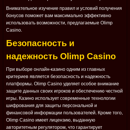
Внимательное изучение правил и условий получения
бонусов поможет вам максимально эффективно
использовать возможности, предлагаемые Olimp
Casino.
Безопасность и
надежность Olimp Casino
При выборе онлайн-казино одним из главных
критериев является безопасность и надежность
платформы. Olimp Casino уделяет особое внимание
защите данных своих игроков и обеспечению честной
игры. Казино использует современные технологии
шифрования для защиты персональной и
финансовой информации пользователей. Кроме того,
Olimp Casino имеет лицензию, выданную
авторитетным регулятором, что гарантирует