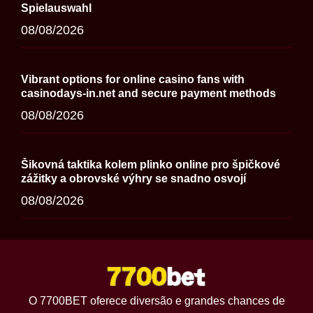
Spielauswahl
08/08/2026
Vibrant options for online casino fans with
casinodays-in.net and secure payment methods
08/08/2026
Šikovná taktika kolem plinko online pro špičkové
zážitky a obrovské výhry se snadno osvojí
08/08/2026
O 7700BET oferece diversão e grandes chances de