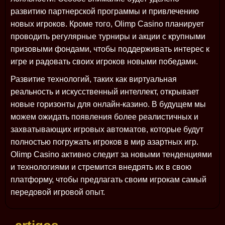
развитию партнерской программы и привлечению
новых игроков. Кроме того, Olimp Casino планирует
проводить регулярные турниры и акции с крупными
призовыми фондами, чтобы поддерживать интерес к
игре и радовать своих игроков новыми победами.
Развитие технологий, таких как виртуальная
реальность и искусственный интеллект, открывает
новые горизонты для онлайн-казино. В будущем мы
можем ожидать появления более реалистичных и
захватывающих игровых автоматов, которые будут
полностью погружать игроков в мир азартных игр.
Olimp Casino активно следит за новыми тенденциями
и технологиями и стремится внедрять их в свою
платформу, чтобы предлагать своим игрокам самый
передовой игровой опыт.