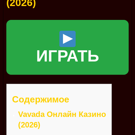
(2026)
ИГРАТЬ
Содержимое
Vavada Онлайн Казино
(2026)