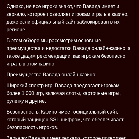
Однако, не все игроки знают, что Вавада имеет и
зеркало, которое позволяет игрокам играть в казино,
даже если официальный сайт заблокирован в их
регионе.
В этом обзоре мы рассмотрим основные
преимущества и недостатки Вавада онлайн-казино, а
также дадим рекомендации, как игрокам безопасно
играть в этом казино.
Преимущества Вавада онлайн-казино:
Широкий спектр игр: Вавада предлагает игрокам
более 1 000 игр, включая слоты, карточные игры,
рулетку и другие.
Безопасность: Казино имеет официальный сайт,
который защищен SSL-шифром, что обеспечивает
безопасность игроков.
Зеркало: Вавада имеет зеркало, которое позволяет