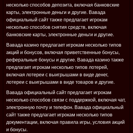
несколько способов депозита, включая банковские
карты, электронные деньги и другие. Вавада
официальный сайт также предлагает игрокам
несколько способов снятия средств, включая
банковские карты, электронные деньги и другие.
Вавада казино предлагает игрокам несколько типов
акций и бонусов, включая приветственные бонусы,
реферальные бонусы и другие. Вавада казино также
предлагает игрокам несколько типов лотерей,
включая лотереи с выигрышами в виде денег,
лотереи с выигрышами в виде товаров и другие.
Вавада официальный сайт предлагает игрокам
несколько способов связи с поддержкой, включая чат,
электронную почту и телефон. Вавада официальный
сайт также предлагает игрокам несколько типов
документации, включая правила игры, условия акций
и бонусы.