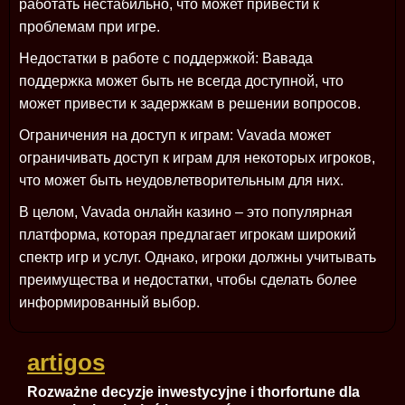
работать нестабильно, что может привести к
проблемам при игре.
Недостатки в работе с поддержкой: Вавада
поддержка может быть не всегда доступной, что
может привести к задержкам в решении вопросов.
Ограничения на доступ к играм: Vavada может
ограничивать доступ к играм для некоторых игроков,
что может быть неудовлетворительным для них.
В целом, Vavada онлайн казино – это популярная
платформа, которая предлагает игрокам широкий
спектр игр и услуг. Однако, игроки должны учитывать
преимущества и недостатки, чтобы сделать более
информированный выбор.
artigos
Rozważne decyzje inwestycyjne i thorfortune dla