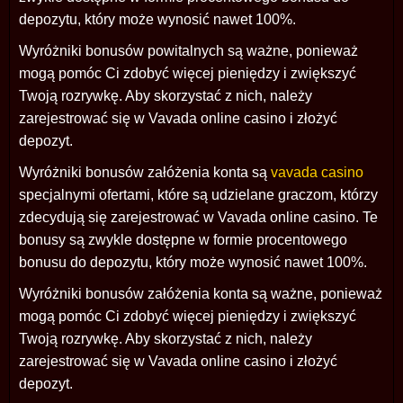
depozytu, który może wynosić nawet 100%.
Wyróżniki bonusów powitalnych są ważne, ponieważ
mogą pomóc Ci zdobyć więcej pieniędzy i zwiększyć
Twoją rozrywkę. Aby skorzystać z nich, należy
zarejestrować się w Vavada online casino i złożyć
depozyt.
Wyróżniki bonusów załóżenia konta są
vavada casino
specjalnymi ofertami, które są udzielane graczom, którzy
zdecydują się zarejestrować w Vavada online casino. Te
bonusy są zwykle dostępne w formie procentowego
bonusu do depozytu, który może wynosić nawet 100%.
Wyróżniki bonusów załóżenia konta są ważne, ponieważ
mogą pomóc Ci zdobyć więcej pieniędzy i zwiększyć
Twoją rozrywkę. Aby skorzystać z nich, należy
zarejestrować się w Vavada online casino i złożyć
depozyt.