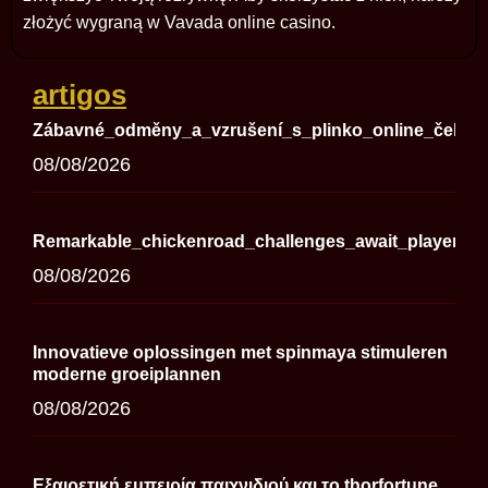
złożyć wygraną w Vavada online casino.
artigos
Zábavné_odměny_a_vzrušení_s_plinko_online_čekají
08/08/2026
Remarkable_chickenroad_challenges_await_players_se
08/08/2026
Innovatieve oplossingen met spinmaya stimuleren
moderne groeiplannen
08/08/2026
Εξαιρετική εμπειρία παιχνιδιού και το thorfortune