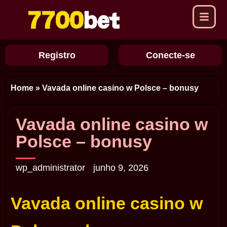
Registro
Conecte-se
Home
»
Vavada online casino w Polsce – bonusy
Vavada online casino w
Polsce – bonusy
wp_administrator
junho 9, 2026
Vavada online casino w