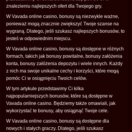
znalezieniu najlepszych ofert dla Twojego gry.
W Vavada online casino, bonusy są niezwykle ważne,
ponieważ mogą znacznie zwiększyć Twoje szanse na
wygraną. Dlatego, jeśli szukasz najlepszych bonusów, to
jesteś w odpowiednim miejscu.
W Vavada online casino, bonusy są dostępne w różnych
formach, takich jak bonusy powitalne, bonusy załóżenia
konta, bonusy załóżenia depozytu i wiele innych. Każdy
z nich ma swoje unikalne cechy i korzyści, które mogą
pomóc Ci w osiągnięciu Twoich celów.
W tym artykule przedstawimy Ci kilka
najpopularniejszych bonusów, które są dostępne w
Vavada online casino. Będziemy także omawiali, jak
wykorzystać te bonusy, aby osiągnąć Twoje cele.
W Vavada online casino, bonusy są dostępne dla
nowych i stałych graczy. Dlatego, jeśli szukasz