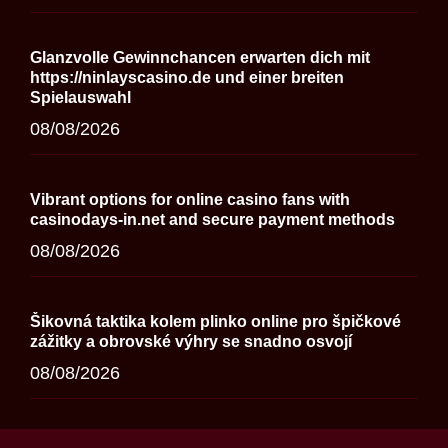
Glanzvolle Gewinnchancen erwarten dich mit
https://ninlayscasino.de und einer breiten
Spielauswahl
08/08/2026
Vibrant options for online casino fans with
casinodays-in.net and secure payment methods
08/08/2026
Šikovná taktika kolem plinko online pro špičkové
zážitky a obrovské výhry se snadno osvojí
08/08/2026