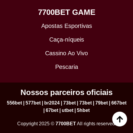
7700BET GAME
Apostas Esportivas
Caça-níqueis
Cassino Ao Vivo
Pescaria
Nossos parceiros oficiais
556bet
|
577bet
|
br2024
|
73bet
|
73bet
|
79bet
|
667bet
|
67bet
|
utbet
|
5hbet
Copyright 2025 ©
7700BET
All rights reserved.