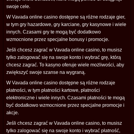
swoje cele.
W Vavada online casino dostępne są różne rodzaje gier,
w tym gry hazardowe, gry karciane, gry kasynowe i wiele
innych. Czasami gry te mogą być dodatkowo
wzmocnione przez specjalne bonusy i promocje.
Jeśli chcesz zagrać w Vavada online casino, to musisz
tylko zalogować się na swoje konto i wybrać grę, którą
chcesz zagrać. To kasyno oferuje wiele możliwości, aby
zwiększyć swoje szanse na wygraną.
W Vavada online casino dostępne są różne rodzaje
płatności, w tym płatności kartowe, płatności
elektroniczne i wiele innych. Czasami płatności te mogą
być dodatkowo wzmocnione przez specjalne promocje i
akcje.
Jeśli chcesz zagrać w Vavada online casino, to musisz
tylko zalogować się na swoje konto i wybrać płatność,