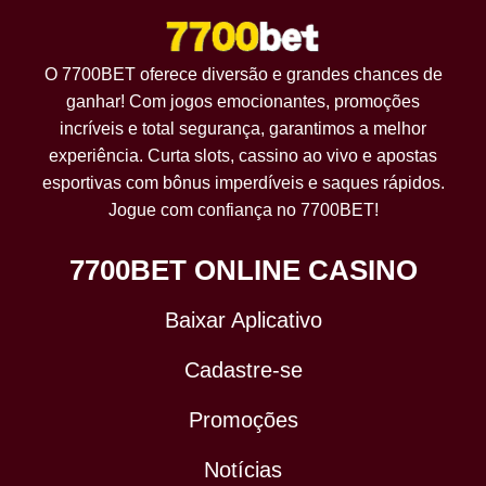
O 7700BET oferece diversão e grandes chances de
ganhar! Com jogos emocionantes, promoções
incríveis e total segurança, garantimos a melhor
experiência. Curta slots, cassino ao vivo e apostas
esportivas com bônus imperdíveis e saques rápidos.
Jogue com confiança no 7700BET!
7700BET ONLINE CASINO
Baixar Aplicativo
Cadastre-se
Promoções
Notícias