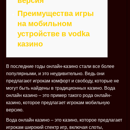
версия
Преимущества игры
на мобильном
устройстве в vodka
казино
В последние годы онлайн-казино стали все более
популярными, и это неудивительно. Ведь они
предлагают игрокам комфорт и свободу, которые не
могут быть найдены в традиционных казино. Вода
онлайн казино – это пример такого рода онлайн-
казино, которое предлагает игрокам мобильную
версию.
Вода онлайн казино – это казино, которое предлагает
игрокам широкий спектр игр, включая слоты,