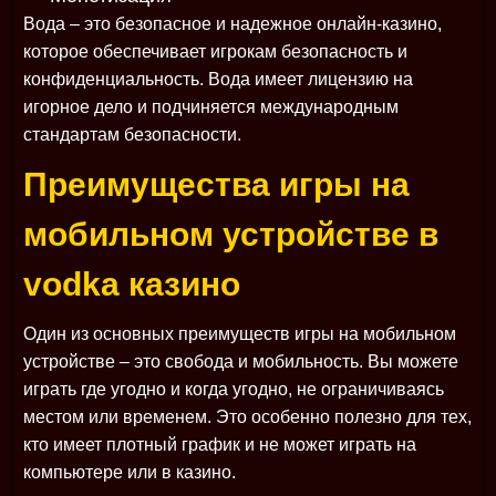
Вода – это безопасное и надежное онлайн-казино,
которое обеспечивает игрокам безопасность и
конфиденциальность. Вода имеет лицензию на
игорное дело и подчиняется международным
стандартам безопасности.
Преимущества игры на
мобильном устройстве в
vodka казино
Один из основных преимуществ игры на мобильном
устройстве – это свобода и мобильность. Вы можете
играть где угодно и когда угодно, не ограничиваясь
местом или временем. Это особенно полезно для тех,
кто имеет плотный график и не может играть на
компьютере или в казино.