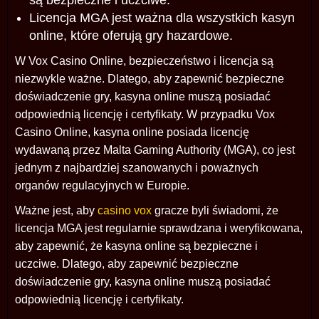
są bezpieczne i uczciwe.
Licencja MGA jest ważna dla wszystkich kasyn
online, które oferują gry hazardowe.
W Vox Casino Online, bezpieczeństwo i licencja są
niezwykle ważne. Dlatego, aby zapewnić bezpieczne
doświadczenie gry, kasyna online muszą posiadać
odpowiednią licencję i certyfikaty. W przypadku Vox
Casino Online, kasyna online posiada licencję
wydawaną przez Malta Gaming Authority (MGA), co jest
jednym z najbardziej szanowanych i poważnych
organów regulacyjnych w Europie.
Ważne jest, aby
casino vox
gracze byli świadomi, że
licencja MGA jest regularnie sprawdzana i weryfikowana,
aby zapewnić, że kasyna online są bezpieczne i
uczciwe. Dlatego, aby zapewnić bezpieczne
doświadczenie gry, kasyna online muszą posiadać
odpowiednią licencję i certyfikaty.