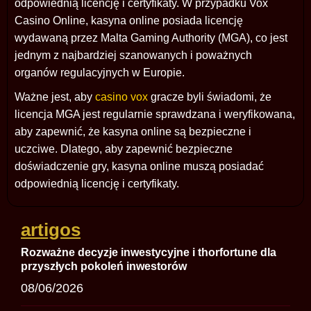
odpowiednią licencję i certyfikaty. W przypadku Vox
Casino Online, kasyna online posiada licencję
wydawaną przez Malta Gaming Authority (MGA), co jest
jednym z najbardziej szanowanych i poważnych
organów regulacyjnych w Europie.
Ważne jest, aby
casino vox
gracze byli świadomi, że
licencja MGA jest regularnie sprawdzana i weryfikowana,
aby zapewnić, że kasyna online są bezpieczne i
uczciwe. Dlatego, aby zapewnić bezpieczne
doświadczenie gry, kasyna online muszą posiadać
odpowiednią licencję i certyfikaty.
artigos
Rozważne decyzje inwestycyjne i thorfortune dla
przyszłych pokoleń inwestorów
08/06/2026