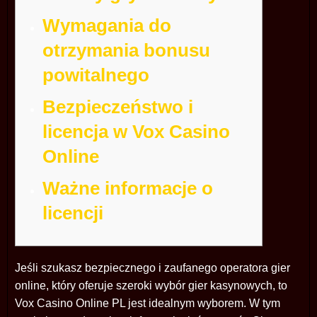
Wymagania do
otrzymania bonusu
powitalnego
Bezpieczeństwo i
licencja w Vox Casino
Online
Ważne informacje o
licencji
Jeśli szukasz bezpiecznego i zaufanego operatora gier
online, który oferuje szeroki wybór gier kasynowych, to
Vox Casino Online PL jest idealnym wyborem. W tym