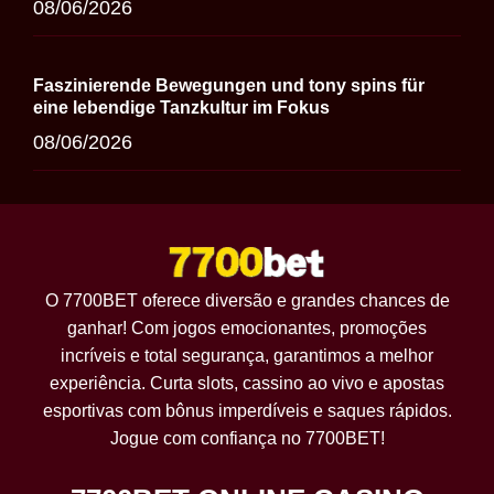
08/06/2026
Faszinierende Bewegungen und tony spins für
eine lebendige Tanzkultur im Fokus
08/06/2026
O 7700BET oferece diversão e grandes chances de
ganhar! Com jogos emocionantes, promoções
incríveis e total segurança, garantimos a melhor
experiência. Curta slots, cassino ao vivo e apostas
esportivas com bônus imperdíveis e saques rápidos.
Jogue com confiança no 7700BET!