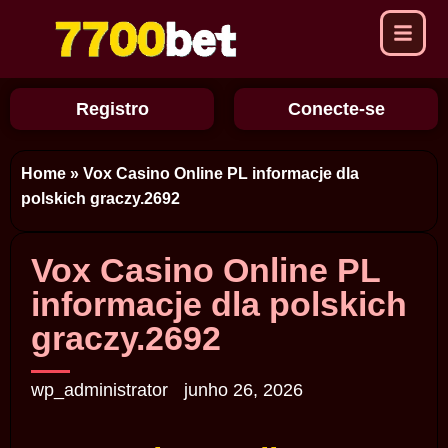
Registro
Conecte-se
Home
»
Vox Casino Online PL informacje dla
polskich graczy.2692
Vox Casino Online PL
informacje dla polskich
graczy.2692
wp_administrator
junho 26, 2026