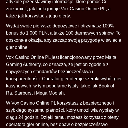
artykule przedstawimy informacje, które pomóc Ci
zrozumieć, jak funkcjonuje Vox Casino Online PL, a
także jak korzystać z jego oferty.
Wydaj swoje pierwsze depozytowe i otrzymasz 100%
bonus do 1 000 PLN, a także 100 darmowych spinów. To
doskonałe okazja, aby zacząć swoją przygodę w świecie
gier online.
Vox Casino Online PL jest licencjonowany przez Malta
Gaming Authority, co oznacza, że jest on zgodnie z
najwyższych standardów bezpieczeństwa i
transparentności. Operator gier oferuje szeroki wybór gier
kasynowych, w tym popularne tytuły, takie jak Book of
Ra, Starburst i Mega Moolah.
W Vox Casino Online PL korzystasz z bezpiecznego i
szybkiego systemu płatności, który umożliwia wypłaty w
ciągu 24 godzin. Dzięki temu, możesz korzystać z oferty
operatora gier online, bez obaw o bezpieczeństwo