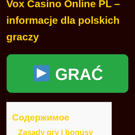
Vox Casino Online PL –
informacje dla polskich
graczy
GRAĆ
Содержимое
Zasady gry i bonusy