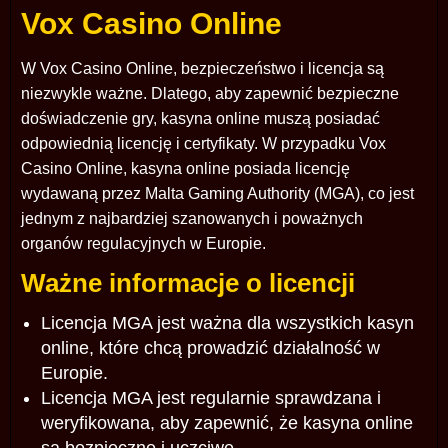
Vox Casino Online
W Vox Casino Online, bezpieczeństwo i licencja są
niezwykle ważne. Dlatego, aby zapewnić bezpieczne
doświadczenie gry, kasyna online muszą posiadać
odpowiednią licencję i certyfikaty. W przypadku Vox
Casino Online, kasyna online posiada licencję
wydawaną przez Malta Gaming Authority (MGA), co jest
jednym z najbardziej szanowanych i poważnych
organów regulacyjnych w Europie.
Ważne informacje o licencji
Licencja MGA jest ważna dla wszystkich kasyn
online, które chcą prowadzić działalność w
Europie.
Licencja MGA jest regularnie sprawdzana i
weryfikowana, aby zapewnić, że kasyna online