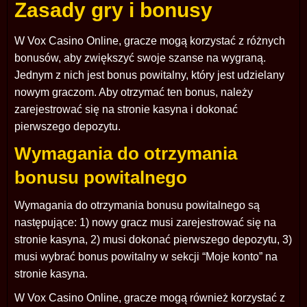
Zasady gry i bonusy
W Vox Casino Online, gracze mogą korzystać z różnych
bonusów, aby zwiększyć swoje szanse na wygraną.
Jednym z nich jest bonus powitalny, który jest udzielany
nowym graczom. Aby otrzymać ten bonus, należy
zarejestrować się na stronie kasyna i dokonać
pierwszego depozytu.
Wymagania do otrzymania
bonusu powitalnego
Wymagania do otrzymania bonusu powitalnego są
następujące: 1) nowy gracz musi zarejestrować się na
stronie kasyna, 2) musi dokonać pierwszego depozytu, 3)
musi wybrać bonus powitalny w sekcji “Moje konto” na
stronie kasyna.
W Vox Casino Online, gracze mogą również korzystać z