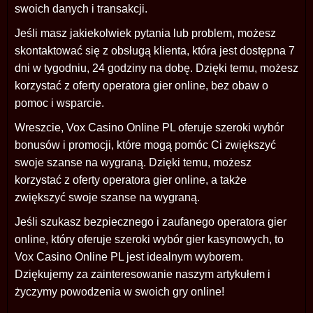
swoich danych i transakcji.
Jeśli masz jakiekolwiek pytania lub problem, możesz
skontaktować się z obsługą klienta, która jest dostępna 7
dni w tygodniu, 24 godziny na dobę. Dzięki temu, możesz
korzystać z oferty operatora gier online, bez obaw o
pomoc i wsparcie.
Wreszcie, Vox Casino Online PL oferuje szeroki wybór
bonusów i promocji, które mogą pomóc Ci zwiększyć
swoje szanse na wygraną. Dzięki temu, możesz
korzystać z oferty operatora gier online, a także
zwiększyć swoje szanse na wygraną.
Jeśli szukasz bezpiecznego i zaufanego operatora gier
online, który oferuje szeroki wybór gier kasynowych, to
Vox Casino Online PL jest idealnym wyborem.
Dziękujemy za zainteresowanie naszym artykułem i
życzymy powodzenia w swoich gry online!