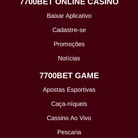
7700BET ONLINE CASINO
Baixar Aplicativo
Cadastre-se
Promoções
Notícias
7700BET GAME
Apostas Esportivas
Caça-níqueis
Cassino Ao Vivo
Pescaria