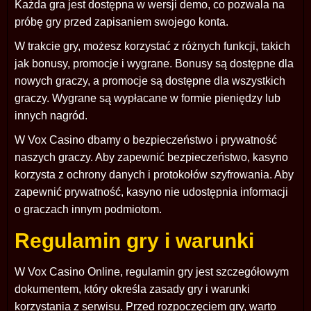
Każda gra jest dostępna w wersji demo, co pozwala na
próbę gry przed zapisaniem swojego konta.
W trakcie gry, możesz korzystać z różnych funkcji, takich
jak bonusy, promocje i wygrane. Bonusy są dostępne dla
nowych graczy, a promocje są dostępne dla wszystkich
graczy. Wygrane są wypłacane w formie pieniędzy lub
innych nagród.
W Vox Casino dbamy o bezpieczeństwo i prywatność
naszych graczy. Aby zapewnić bezpieczeństwo, kasyno
korzysta z ochrony danych i protokołów szyfrowania. Aby
zapewnić prywatność, kasyno nie udostępnia informacji
o graczach innym podmiotom.
Regulamin gry i warunki
W Vox Casino Online, regulamin gry jest szczegółowym
dokumentem, który określa zasady gry i warunki
korzystania z serwisu. Przed rozpoczęciem gry, warto