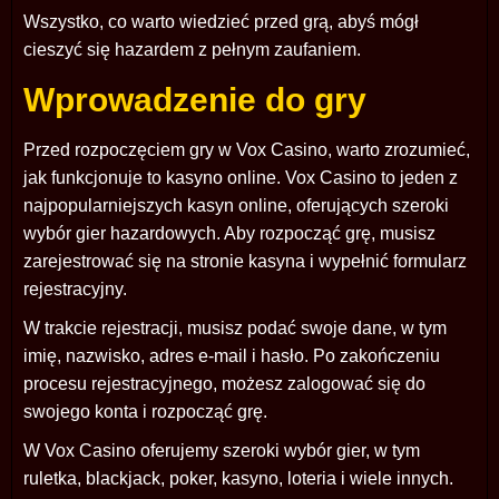
Wszystko, co warto wiedzieć przed grą, abyś mógł
cieszyć się hazardem z pełnym zaufaniem.
Wprowadzenie do gry
Przed rozpoczęciem gry w Vox Casino, warto zrozumieć,
jak funkcjonuje to kasyno online. Vox Casino to jeden z
najpopularniejszych kasyn online, oferujących szeroki
wybór gier hazardowych. Aby rozpocząć grę, musisz
zarejestrować się na stronie kasyna i wypełnić formularz
rejestracyjny.
W trakcie rejestracji, musisz podać swoje dane, w tym
imię, nazwisko, adres e-mail i hasło. Po zakończeniu
procesu rejestracyjnego, możesz zalogować się do
swojego konta i rozpocząć grę.
W Vox Casino oferujemy szeroki wybór gier, w tym
ruletka, blackjack, poker, kasyno, loteria i wiele innych.