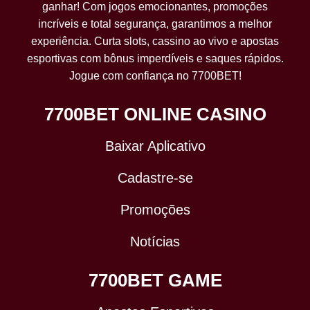
ganhar! Com jogos emocionantes, promoções
incríveis e total segurança, garantimos a melhor
experiência. Curta slots, cassino ao vivo e apostas
esportivas com bônus imperdíveis e saques rápidos.
Jogue com confiança no 7700BET!
7700BET ONLINE CASINO
Baixar Aplicativo
Cadastre-se
Promoções
Notícias
7700BET GAME