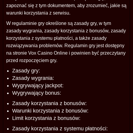
zapoznać się z tym dokumentem, aby zrozumieć, jakie są
warunki korzystania z serwisu.
W regulaminie gry określone są zasady gry, w tym
zasady wygrania, zasady korzystania z bonusów, zasady
korzystania z systemu płatności, a także zasady
rozwiązywania problemów. Regulamin gry jest dostępny
na stronie Vox Casino Online i powinien być przeczytany
przed rozpoczęciem gry.
Zasady gry:
Zasady wygrania:
Wygrywający jackpot:
Wygrywający bonus:
Zasady korzystania z bonusów:
Warunki korzystania z bonusów:
Limit korzystania z bonusów:
Zasady korzystania z systemu płatności: