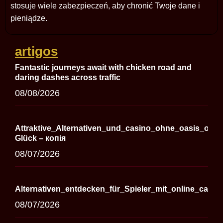
stosuje wiele zabezpieczeń, aby chronić Twoje dane i
pieniądze.
artigos
Fantastic journeys await with chicken road and
daring dashes across traffic
08/08/2026
Attraktive_Alternativen_und_casino_ohne_oasis_onli
Glück – копія
08/07/2026
Alternativen_entdecken_für_Spieler_mit_online_casi
08/07/2026