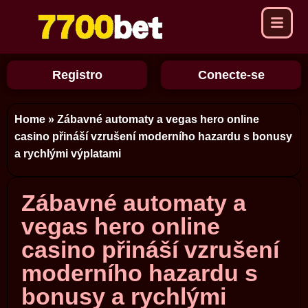
Registro
Conecte-se
Home
»
Zábavné automaty a vegas hero online
casino přináší vzrušení moderního hazardu s bonusy
a rychlými výplatami
Zábavné automaty a
vegas hero online
casino přináší vzrušení
moderního hazardu s
bonusy a rychlými