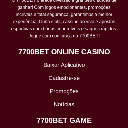
O 7700BET oferece diversão e grandes chances de
ganhar! Com jogos emocionantes, promoções
incríveis e total segurança, garantimos a melhor
experiência. Curta slots, cassino ao vivo e apostas
esportivas com bônus imperdíveis e saques rápidos.
Jogue com confiança no 7700BET!
7700BET ONLINE CASINO
Baixar Aplicativo
Cadastre-se
Promoções
Notícias
7700BET GAME