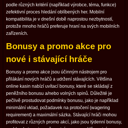
podle různých kritérií (například výrobce, téma, funkce)
zefektivní proces hledání oblíbených her. Mobilní
kompatibilita je v dnešní době naprostou nezbytností,
protože mnoho hráčů preferuje hraní na svých mobilních
zařízeních.
Bonusy a promo akce pro
nové i stávající hráče
Bonusy a promo akce jsou účinným nástrojem pro
přilákání nových hráčů a udržení stávajících. Většina
online kasin nabízí uvítací bonusy, které se skládají z
peněžního bonusu a/nebo volných spinů. Důležité je
pečlivě prostudovat podmínky bonusu, jako je například
minimální vklad, požadavek na protočení (wagering
requirement) a maximální sázka. Stávající hráči mohou
profitovat z různých promo akcí, jako jsou týdenní bonusy,