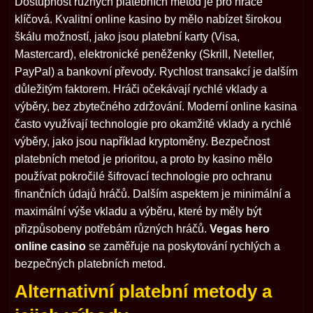
Dostupnost různých platebních metod je pro hráče
klíčová. Kvalitní online kasino by mělo nabízet širokou
škálu možností, jako jsou platební karty (Visa,
Mastercard), elektronické peněženky (Skrill, Neteller,
PayPal) a bankovní převody. Rychlost transakcí je dalším
důležitým faktorem. Hráči očekávají rychlé vklady a
výběry, bez zbytečného zdržování. Moderní online kasina
často využívají technologie pro okamžité vklady a rychlé
výběry, jako jsou například kryptoměny. Bezpečnost
platebních metod je prioritou, a proto by kasino mělo
používat pokročilé šifrovací technologie pro ochranu
finančních údajů hráčů. Dalším aspektem je minimální a
maximální výše vkladu a výběru, které by měly být
přizpůsobeny potřebám různých hráčů.
Vegas hero
online casino
se zaměřuje na poskytování rychlých a
bezpečných platebních metod.
Alternativní platební metody a