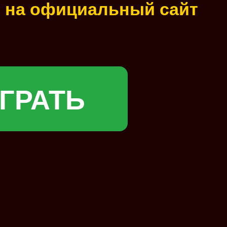
д на официальный сайт
ГРАТЬ