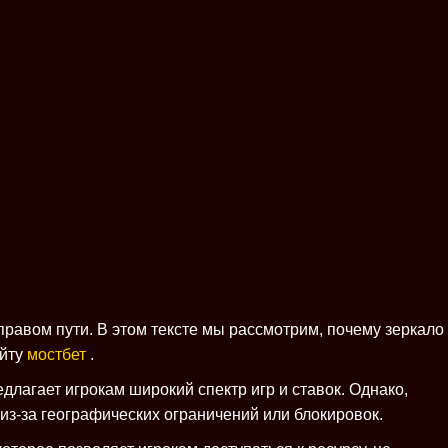
правом пути. В этом тексте мы рассмотрим, почему зеркало
айту
мостбет
.
едлагает игрокам широкий спектр игр и ставок. Однако,
из-за географических ограничений или блокировок.