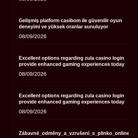
Gelişmiş platform casibom ile güvenilir oyun
deneyimi ve yüksek oranlar sunuluyor
08/09/2026
Excellent options regarding zula casino login
provide enhanced gaming experiences today
08/09/2026
Excellent options regarding zula casino login
provide enhanced gaming experiences today
08/09/2026
Zábavné_odměny_a_vzrušení_s_plinko_online_če