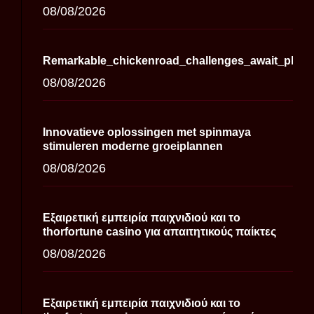
08/08/2026
Remarkable_chickenroad_challenges_await_player
08/08/2026
Innovatieve oplossingen met spinmaya
stimuleren moderne groeiplannen
08/08/2026
Εξαιρετική εμπειρία παιχνιδιού και το
thorfortune casino για απαιτητικούς παίκτες
08/08/2026
Εξαιρετική εμπειρία παιχνιδιού και το