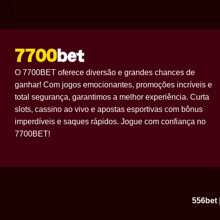
O 7700BET oferece diversão e grandes chances de
ganhar! Com jogos emocionantes, promoções incríveis e
total segurança, garantimos a melhor experiência. Curta
slots, cassino ao vivo e apostas esportivas com bônus
imperdíveis e saques rápidos. Jogue com confiança no
7700BET!
556bet