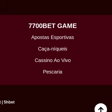
7700BET GAME
Apostas Esportivas
Caça-níqueis
Cassino Ao Vivo
Pescaria
t
|
5hbet