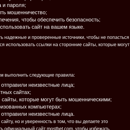
 и пароля;
ить мошенничество;
ечения, чтобы обеспечить безопасность;
спользовать сайт на вашем языке.
ть надежные и проверенные источники, чтобы не попасться
ся использовать ссылки на сторонние сайты, которые могут
ам выполнить следующие правила:
 отправили неизвестные лица;
тных сайтах;
е сайты, которые могут быть мошенническими;
ризованных компьютерах;
 отправили неизвестные лица.
сайту, но и уверенность в том, что вы делаете это
ь официальный сайт mostbet.com, чтобы избежать