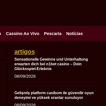
s
Cassino Ao Vivo
Pescaria
Notícias
artigos
Sensationelle Gewinne und Unterhaltung
erwarten dich bei n1bet casino – Dein
Glücksspiel-Erlebnis
08/09/2026
Gelişmiş platform casibom ile güvenilir oyun
deneyimi ve yüksek oranlar sunuluyor
08/09/2026