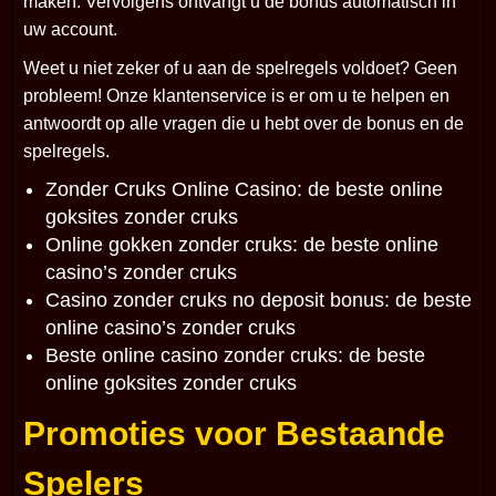
maken. Vervolgens ontvangt u de bonus automatisch in
uw account.
Weet u niet zeker of u aan de spelregels voldoet? Geen
probleem! Onze klantenservice is er om u te helpen en
antwoordt op alle vragen die u hebt over de bonus en de
spelregels.
Zonder Cruks Online Casino: de beste online
goksites zonder cruks
Online gokken zonder cruks: de beste online
casino’s zonder cruks
Casino zonder cruks no deposit bonus: de beste
online casino’s zonder cruks
Beste online casino zonder cruks: de beste
online goksites zonder cruks
Promoties voor Bestaande
Spelers