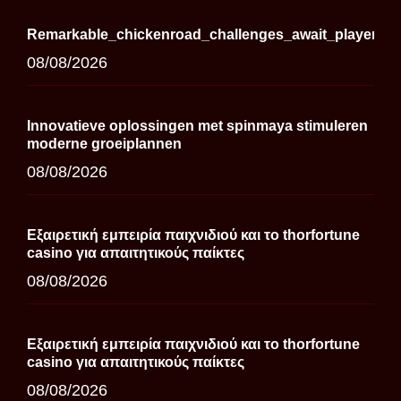
Remarkable_chickenroad_challenges_await_players_se
08/08/2026
Innovatieve oplossingen met spinmaya stimuleren
moderne groeiplannen
08/08/2026
Εξαιρετική εμπειρία παιχνιδιού και το thorfortune
casino για απαιτητικούς παίκτες
08/08/2026
Εξαιρετική εμπειρία παιχνιδιού και το thorfortune
casino για απαιτητικούς παίκτες
08/08/2026