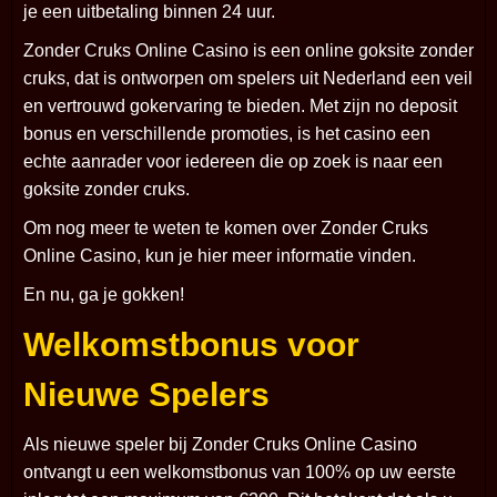
je een uitbetaling binnen 24 uur.
Zonder Cruks Online Casino is een online goksite zonder
cruks, dat is ontworpen om spelers uit Nederland een veil
en vertrouwd gokervaring te bieden. Met zijn no deposit
bonus en verschillende promoties, is het casino een
echte aanrader voor iedereen die op zoek is naar een
goksite zonder cruks.
Om nog meer te weten te komen over Zonder Cruks
Online Casino, kun je hier meer informatie vinden.
En nu, ga je gokken!
Welkomstbonus voor
Nieuwe Spelers
Als nieuwe speler bij Zonder Cruks Online Casino
ontvangt u een welkomstbonus van 100% op uw eerste