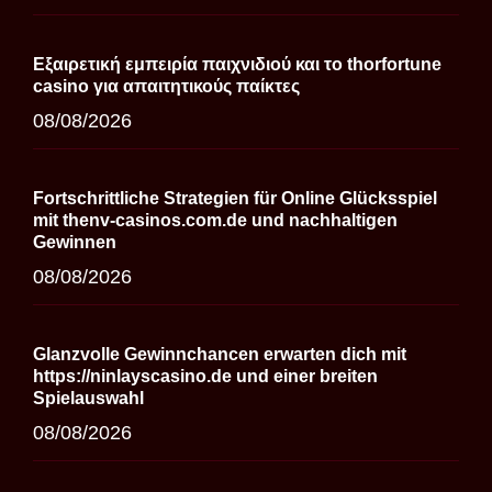
Εξαιρετική εμπειρία παιχνιδιού και το thorfortune
casino για απαιτητικούς παίκτες
08/08/2026
Fortschrittliche Strategien für Online Glücksspiel
mit thenv-casinos.com.de und nachhaltigen
Gewinnen
08/08/2026
Glanzvolle Gewinnchancen erwarten dich mit
https://ninlayscasino.de und einer breiten
Spielauswahl
08/08/2026