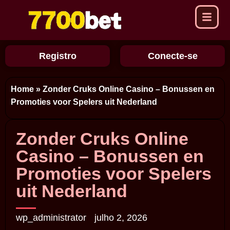
Registro
Conecte-se
Home
»
Zonder Cruks Online Casino – Bonussen en
Promoties voor Spelers uit Nederland
Zonder Cruks Online
Casino – Bonussen en
Promoties voor Spelers
uit Nederland
wp_administrator
julho 2, 2026