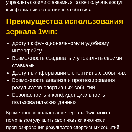
управлять своими ставками, а также получать доступ
к информации о спортивных событиях.
Преимущества использования
зеркала 1win:
Доступ к функциональному и удобному
интерфейсу
Возможность создавать и управлять своими
ставками
Доступ к информации о спортивных событиях
Возможность анализа и прогнозирования
результатов спортивных событий
Безопасность и конфиденциальность
пользовательских данных
Кроме того, использование зеркала 1win может
помочь вам улучшить свои навыки анализа и
прогнозирования результатов спортивных событий.