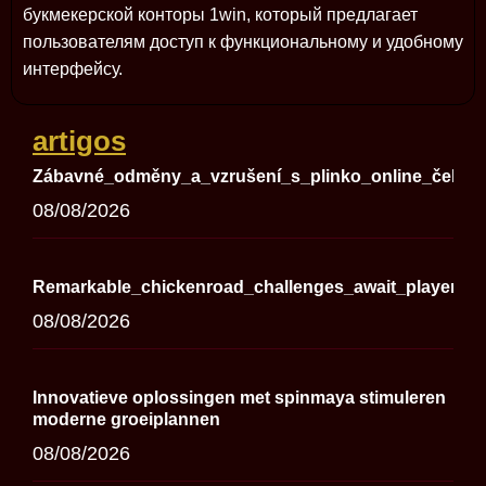
букмекерской конторы 1win, который предлагает
пользователям доступ к функциональному и удобному
интерфейсу.
artigos
Zábavné_odměny_a_vzrušení_s_plinko_online_čekají
08/08/2026
Remarkable_chickenroad_challenges_await_players_se
08/08/2026
Innovatieve oplossingen met spinmaya stimuleren
moderne groeiplannen
08/08/2026