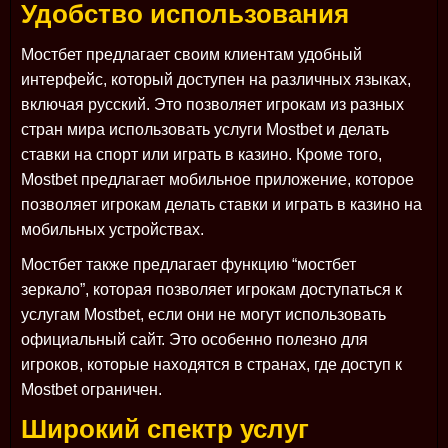
Удобство использования
Мостбет предлагает своим клиентам удобный
интерфейс, который доступен на различных языках,
включая русский. Это позволяет игрокам из разных
стран мира использовать услуги Mostbet и делать
ставки на спорт или играть в казино. Кроме того,
Mostbet предлагает мобильное приложение, которое
позволяет игрокам делать ставки и играть в казино на
мобильных устройствах.
Мостбет также предлагает функцию “мостбет
зеркало”, которая позволяет игрокам доступаться к
услугам Mostbet, если они не могут использовать
официальный сайт. Это особенно полезно для
игроков, которые находятся в странах, где доступ к
Mostbet ограничен.
Широкий спектр услуг