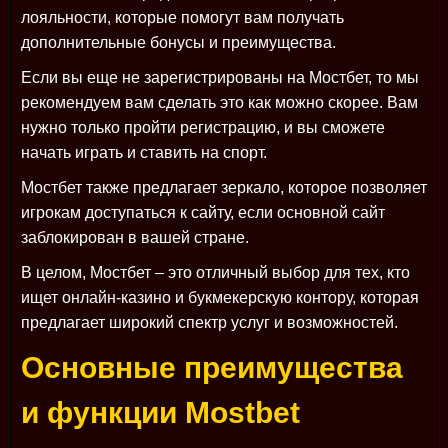
лояльности, которые помогут вам получать
дополнительные бонусы и преимущества.
Если вы еще не зарегистрированы на Мостбет, то мы
рекомендуем вам сделать это как можно скорее. Вам
нужно только пройти регистрацию, и вы сможете
начать играть и ставить на спорт.
Мостбет также предлагает зеркало, которое позволяет
игрокам доступаться к сайту, если основной сайт
заблокирован в вашей стране.
В целом, Мостбет – это отличный выбор для тех, кто
ищет онлайн-казино и букмекерскую контору, которая
предлагает широкий спектр услуг и возможностей.
Основные преимущества
и функции Mostbet