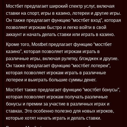
Мостбет предлагает широкий спектр услуг, включая
ставки на спорт, игры в казино, лотереи и другие игры.
Он также предлагает функцию “мостбет вход”, которая
позволяет игрокам быстро и легко войти в свой
аккаунт и начать делать ставки или играть в казино.
Кроме того, Mostbet предлагает функцию “мостбет
казино”, которая позволяет игрокам играть в
различные игры, включая рулетку, блэкджек и другие.
Он также предлагает функцию “мостбет лотереи”,
которая позволяет игрокам играть в различные
лотереи и выиграть большие суммы денег.
Мостбет также предлагает функцию “мостбет бонусы”,
которая позволяет игрокам получать различные
бонусы и премии за участие в различных играх и
ставках. Это особенно полезно для новых игроков,
которые хотят начать играть и делать ставки.