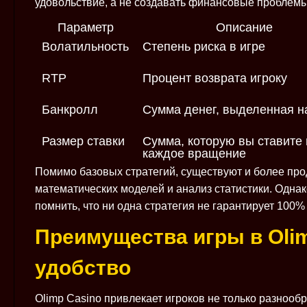
удовольствие, а не создавать финансовые проблемы
Параметр
Описание
Волатильность
Степень риска в игре
RTP
Процент возврата игроку
Банкролл
Сумма денег, выделенная н
Размер ставки
Сумма, которую вы ставите 
каждое вращение
Помимо базовых стратегий, существуют и более про
математических моделей и анализ статистики. Однак
помнить, что ни одна стратегия не гарантирует 100%
Преимущества игры в Olim
удобство
Olimp Casino привлекает игроков не только разноо