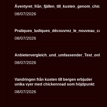
Äventyret_från_fjällen_till_kusten_genom_chick
08/07/2026
Pratiques_ludiques_découvrez_le_nouveau_casin
08/07/2026
Anbietervergleich_und_umfassender_Test_online
08/07/2026
Vandringen från kusten till bergen erbjuder
unika vyer med chickenroad som höjdpunkt
08/07/2026