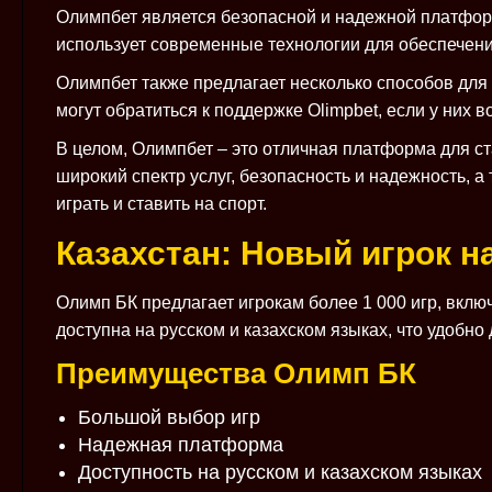
Олимпбет является безопасной и надежной платформ
использует современные технологии для обеспечени
Олимпбет также предлагает несколько способов для
могут обратиться к поддержке Olimpbet, если у них 
В целом, Олимпбет – это отличная платформа для ста
широкий спектр услуг, безопасность и надежность, а
играть и ставить на спорт.
Казахстан: Новый игрок н
Олимп БК предлагает игрокам более 1 000 игр, вклю
доступна на русском и казахском языках, что удобно 
Преимущества Олимп БК
Большой выбор игр
Надежная платформа
Доступность на русском и казахском языках