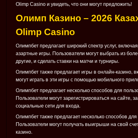
Olimp Casino и увидеть, что они могут предложить!
Олимп Казино – 2026 Казах
Olimp Casino
Олимпбет предлагает широкий спектр услуг, включая 
азартные игры. Пользователи могут выбрать из более
другие, и сделать ставки на матчи и турниры.
Олимпбет также предлагает игры в онлайн-казино, вк
могут играть в эти игры с помощью мобильного прил
Олимпбет предлагает несколько способов для пользов
Пользователи могут зарегистрироваться на сайте, з
социальные сети для входа.
Олимпбет также предлагает несколько способов для
Пользователи могут получать выигрыши на свой счет,
казино.