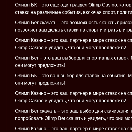
Олимп БК – это еще один раздел Olimp Casino, кото
ставки на различные события, включая спорт, полити
Олимп Бет скачать – это возможность скачать прило
позволяет вам делать ставки на спорт и играть в иг
Олимп Казино – это ваш партнер в мире ставок на 
Olimp Casino и увидеть, что они могут предложить!
Олимп Бет – это ваш выбор для спортивных ставок. 
они могут предложить!
Олимп БК – это ваш выбор для ставок на события. М
они могут предложить!
Олимп Казино – это ваш партнер в мире ставок на 
Olimp Casino и увидеть, что они могут предложить!
Олимп Бет скачать – это ваш выбор для скачивания
попробовать Olimp Bet скачать и увидеть, что они мо
Олимп Казино – это ваш партнер в мире ставок на 