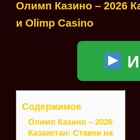
Олимп Казино – 2026 К
и Olimp Casino
И
Содержимое
Олимп Казино – 2026
Казахстан: Ставки на