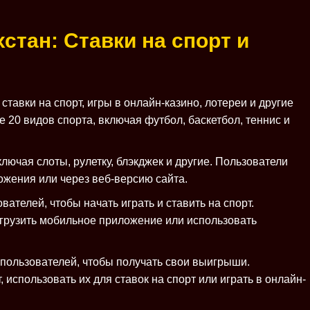
стан: Ставки на спорт и
ставки на спорт, игры в онлайн-казино, лотереи и другие
 20 видов спорта, включая футбол, баскетбол, теннис и
лючая слоты, рулетку, блэкджек и другие. Пользователи
ожения или через веб-версию сайта.
ателей, чтобы начать играть и ставить на спорт.
агрузить мобильное приложение или использовать
 пользователей, чтобы получать свои выигрыши.
 использовать их для ставок на спорт или играть в онлайн-