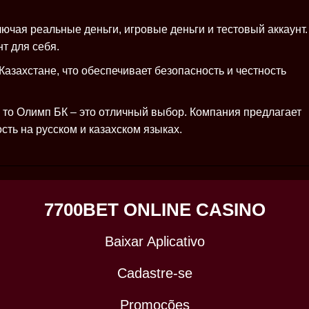
лючая реальные деньги, игровые деньги и тестовый аккаунт.
т для себя.
азахстане, что обеспечивает безопасность и честность
 то Олимп БК – это отличный выбор. Компания предлагает
ть на русском и казахском языках.
7700BET ONLINE CASINO
Baixar Aplicativo
Cadastre-se
Promoções