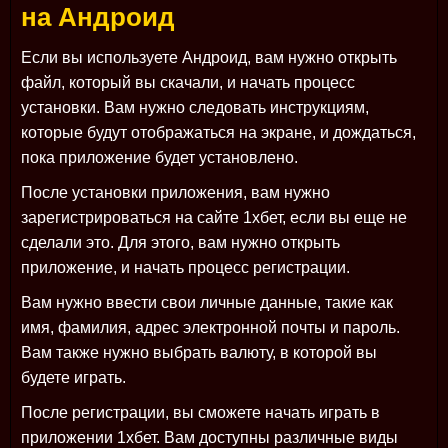
на Андроид
Если вы используете Андроид, вам нужно открыть
файл, который вы скачали, и начать процесс
установки. Вам нужно следовать инструкциям,
которые будут отображаться на экране, и дождаться,
пока приложение будет установлено.
После установки приложения, вам нужно
зарегистрироваться на сайте 1хбет, если вы еще не
сделали это. Для этого, вам нужно открыть
приложение, и начать процесс регистрации.
Вам нужно ввести свои личные данные, такие как
имя, фамилия, адрес электронной почты и пароль.
Вам также нужно выбрать валюту, в которой вы
будете играть.
После регистрации, вы сможете начать играть в
приложении 1хбет. Вам доступны различные виды