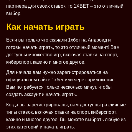
партнера для своих ставок, то 1XBET – это отличный
выбор.
Как начать играть
Если вы только что скачали 1хбет на Андроид и
готовы начать играть, то это отличный момент! Вам
доступны множество игр, включая ставки на спорт,
киберспорт, казино и многое другое.
Для начала вам нужно зарегистрироваться на
официальном сайте 1хбет или через приложение.
Вам потребуется только несколько минут, чтобы
создать аккаунт и начать играть.
Когда вы зарегистрированы, вам доступны различные
типы ставок, включая ставки на спорт, киберспорт,
казино и многое другое. Вы можете выбрать любую из
этих категорий и начать играть.