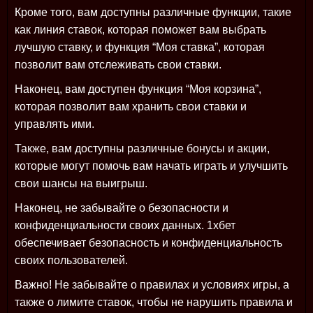
Кроме того, вам доступны различные функции, такие
как линия ставок, которая поможет вам выбрать
лучшую ставку, и функция “Моя ставка”, которая
позволит вам отслеживать свои ставки.
Наконец, вам доступен функция “Моя корзина”,
которая позволит вам хранить свои ставки и
управлять ими.
Также, вам доступны различные бонусы и акции,
которые могут помочь вам начать играть и улучшить
свои шансы на выигрыш.
Наконец, не забывайте о безопасности и
конфиденциальности своих данных. 1хбет
обеспечивает безопасность и конфиденциальность
своих пользователей.
Важно! Не забывайте о правилах и условиях игры, а
также о лимите ставок, чтобы не нарушить правила и