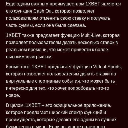
Еще одним важным преимуществом 1XBET является
его функция Cash Out, которая позволяет
пользователям отменить свою ставку и получать
часть суммы, если она была сделана.
1XBET также предлагает функцию Multi-Live, которая
позволяет пользователям делать несколько ставок в
реальном времени, что может привести к более
высоким выигрышам.
Кроме того, 1XBET предлагает функцию Virtual Sports,
которая позволяет пользователям делать ставки на
виртуальные спортивные события, что может быть
интересно для тех, кто хочет попробовать что-то
новое.
В целом, 1XBET – это официальное приложение,
которое предлагает широкий спектр функций и
преимуществ, которые делают его одним из лучших
букмекеров в мире. Если вы ищете надежного