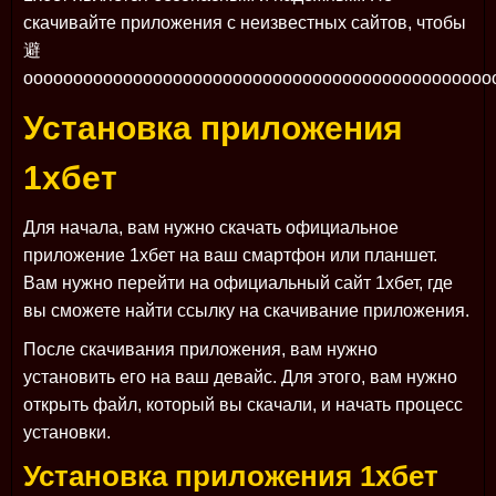
скачивайте приложения с неизвестных сайтов, чтобы
避
ооооооооооооооооооооооооооооооооооооооооооооооо
Установка приложения
1хбет
Для начала, вам нужно скачать официальное
приложение 1хбет на ваш смартфон или планшет.
Вам нужно перейти на официальный сайт 1хбет, где
вы сможете найти ссылку на скачивание приложения.
После скачивания приложения, вам нужно
установить его на ваш девайс. Для этого, вам нужно
открыть файл, который вы скачали, и начать процесс
установки.
Установка приложения 1хбет