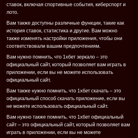
ставок, включая спортивные события, киберспорт и
лото.
Вам также доступны различные функции, такие как
история ставок, статистика и другие. Вам можно
также изменять настройки приложения, чтобы они
соответствовали вашим предпочтениям.
Вам нужно помнить, что 1хбет зеркало – это
официальный сайт, который позволяет вам играть в
приложении, если вы не можете использовать
официальный сайт.
Вам также нужно помнить, что 1хбет скачать – это
официальный способ скачать приложение, если вы
не можете использовать официальный сайт.
Вам нужно также помнить, что 1хбет официальный
сайт – это официальный сайт, который позволяет вам
играть в приложении, если вы не можете