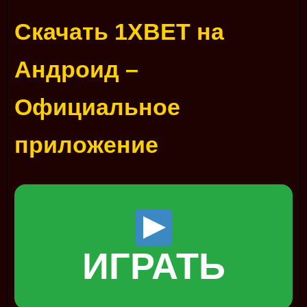
Скачать 1XBET на
Андроид –
Официальное
приложение
ИГРАТЬ