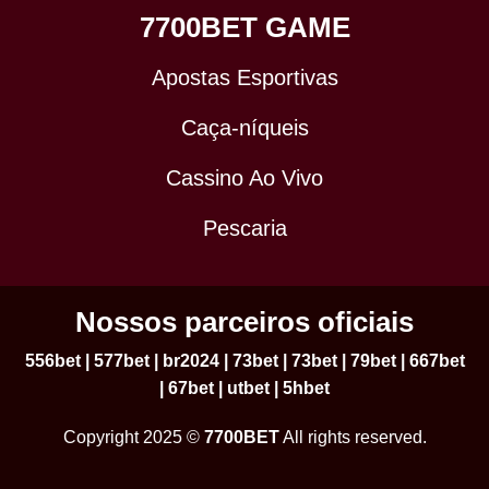
7700BET GAME
Apostas Esportivas
Caça-níqueis
Cassino Ao Vivo
Pescaria
Nossos parceiros oficiais
556bet
|
577bet
|
br2024
|
73bet
|
73bet
|
79bet
|
667bet
|
67bet
|
utbet
|
5hbet
Copyright 2025 ©
7700BET
All rights reserved.