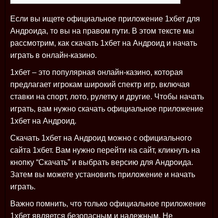
Если вы ищете официальное приложение 1хбет для
Андроида, то вы на правом пути. В этом тексте мы
рассмотрим, как скачать 1хбет на Андроид и начать
играть в онлайн-казино.
1хбет – это популярная онлайн-казино, которая
предлагает игрокам широкий спектр игр, включая
ставки на спорт, лото, рулетку и другие. Чтобы начать
играть, вам нужно скачать официальное приложение
1хбет на Андроид.
Скачать 1хбет на Андроид можно с официального
сайта 1хбет. Вам нужно перейти на сайт, кликнуть на
кнопку “Скачать” и выбрать версию для Андроида.
Затем вы можете установить приложение и начать
играть.
Важно помнить, что только официальное приложение
1хбет является безопасным и надежным. Не