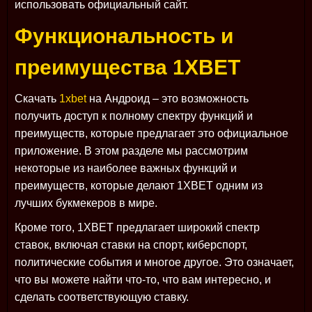
использовать официальный сайт.
Функциональность и
преимущества 1XBET
Скачать
1xbet
на Андроид – это возможность
получить доступ к полному спектру функций и
преимуществ, которые предлагает это официальное
приложение. В этом разделе мы рассмотрим
некоторые из наиболее важных функций и
преимуществ, которые делают 1XBET одним из
лучших букмекеров в мире.
Кроме того, 1XBET предлагает широкий спектр
ставок, включая ставки на спорт, киберспорт,
политические события и многое другое. Это означает,
что вы можете найти что-то, что вам интересно, и
сделать соответствующую ставку.