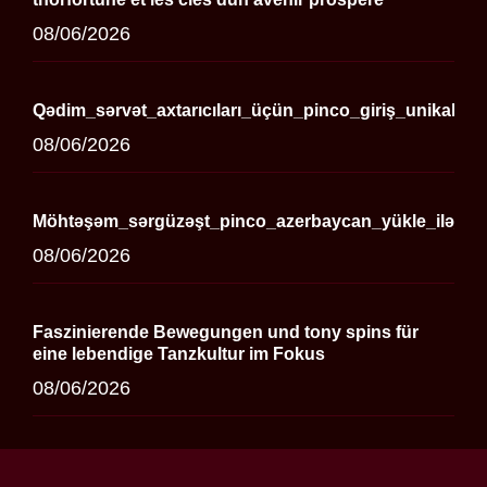
08/06/2026
Qədim_sərvət_axtarıcıları_üçün_pinco_giriş_unikal_o
08/06/2026
Möhtəşəm_sərgüzəşt_pinco_azerbaycan_yükle_ilə_ba
08/06/2026
Faszinierende Bewegungen und tony spins für
eine lebendige Tanzkultur im Fokus
08/06/2026