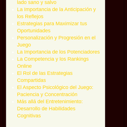
lado sano y salvo
La Importancia de la Anticipación y
los Reflejos
Estrategias para Maximizar tus
Oportunidades
Personalización y Progresión en el
Juego
La Importancia de los Potenciadores
La Competencia y los Rankings
Online
El Rol de las Estrategias
Compartidas
El Aspecto Psicológico del Juego:
Paciencia y Concentración
Más allá del Entretenimiento:
Desarrollo de Habilidades
Cognitivas