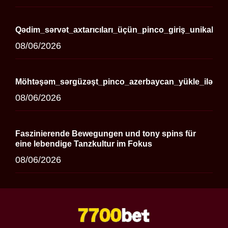
Qədim_sərvət_axtarıcıları_üçün_pinco_giriş_unikal_o
08/06/2026
Möhtəşəm_sərgüzəşt_pinco_azerbaycan_yükle_ilə_ba
08/06/2026
Faszinierende Bewegungen und tony spins für
eine lebendige Tanzkultur im Fokus
08/06/2026