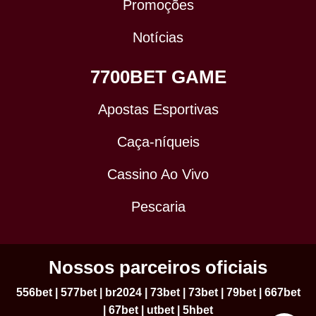
Promoções
Notícias
7700BET GAME
Apostas Esportivas
Caça-níqueis
Cassino Ao Vivo
Pescaria
Nossos parceiros oficiais
556bet
|
577bet
|
br2024
|
73bet
|
73bet
|
79bet
|
667bet
|
67bet
|
utbet
|
5hbet