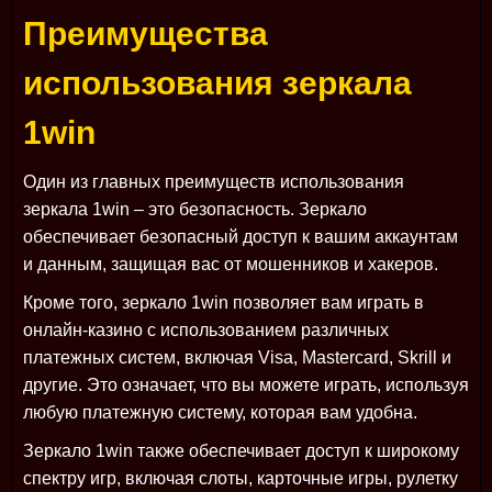
Преимущества
использования зеркала
1win
Один из главных преимуществ использования
зеркала 1win – это безопасность. Зеркало
обеспечивает безопасный доступ к вашим аккаунтам
и данным, защищая вас от мошенников и хакеров.
Кроме того, зеркало 1win позволяет вам играть в
онлайн-казино с использованием различных
платежных систем, включая Visa, Mastercard, Skrill и
другие. Это означает, что вы можете играть, используя
любую платежную систему, которая вам удобна.
Зеркало 1win также обеспечивает доступ к широкому
спектру игр, включая слоты, карточные игры, рулетку