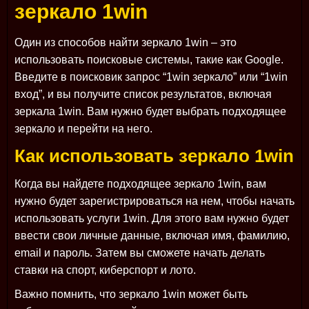
зеркало 1win
Один из способов найти зеркало 1win – это
использовать поисковые системы, такие как Google.
Введите в поисковик запрос “1win зеркало” или “1win
вход”, и вы получите список результатов, включая
зеркала 1win. Вам нужно будет выбрать подходящее
зеркало и перейти на него.
Как использовать зеркало 1win
Когда вы найдете подходящее зеркало 1win, вам
нужно будет зарегистрироваться на нем, чтобы начать
использовать услуги 1win. Для этого вам нужно будет
ввести свои личные данные, включая имя, фамилию,
email и пароль. Затем вы сможете начать делать
ставки на спорт, киберспорт и лото.
Важно помнить, что зеркало 1win может быть