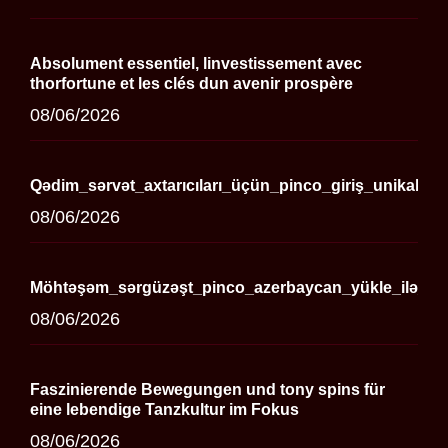
Absolument essentiel, linvestissement avec
thorfortune et les clés dun avenir prospère
08/06/2026
Qədim_sərvət_axtarıcıları_üçün_pinco_giriş_unikal_o
08/06/2026
Möhtəşəm_sərgüzəşt_pinco_azerbaycan_yükle_ilə_ba
08/06/2026
Faszinierende Bewegungen und tony spins für
eine lebendige Tanzkultur im Fokus
08/06/2026