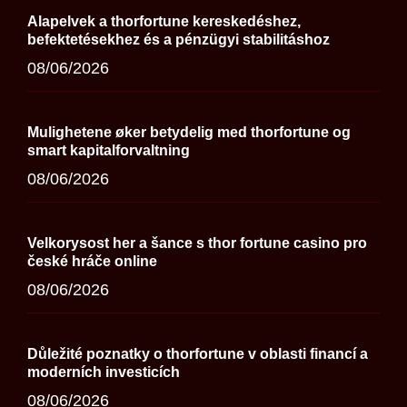
Alapelvek a thorfortune kereskedéshez,
befektetésekhez és a pénzügyi stabilitáshoz
08/06/2026
Mulighetene øker betydelig med thorfortune og
smart kapitalforvaltning
08/06/2026
Velkorysost her a šance s thor fortune casino pro
české hráče online
08/06/2026
Důležité poznatky o thorfortune v oblasti financí a
moderních investicích
08/06/2026