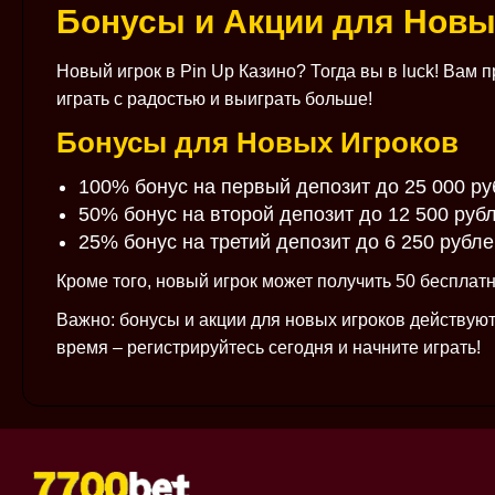
Бонусы и Акции для Новых
Новый игрок в Pin Up Казино? Тогда вы в luck! Вам 
играть с радостью и выиграть больше!
Бонусы для Новых Игроков
100% бонус на первый депозит до 25 000 р
50% бонус на второй депозит до 12 500 руб
25% бонус на третий депозит до 6 250 рубл
Кроме того, новый игрок может получить 50 бесплат
Важно: бонусы и акции для новых игроков действуют 
время – регистрируйтесь сегодня и начните играть!