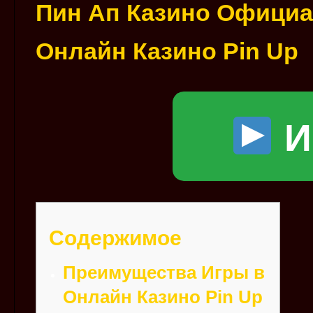
Пин Ап Казино Официа
Онлайн Казино Pin Up
И
Содержимое
Преимущества Игры в
Онлайн Казино Pin Up