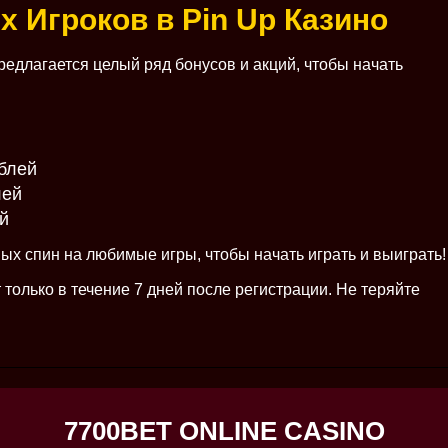
 Игроков в Pin Up Казино
предлагается целый ряд бонусов и акций, чтобы начать
ублей
лей
ей
ных спин на любимые игры, чтобы начать играть и выиграть!
только в течение 7 дней после регистрации. Не теряйте
7700BET ONLINE CASINO