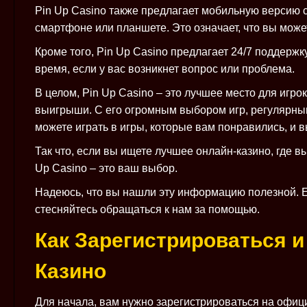
Pin Up Casino также предлагает мобильную версию са
смартфоне или планшете. Это означает, что вы может
Кроме того, Pin Up Casino предлагает 24/7 поддержк
время, если у вас возникнет вопрос или проблема.
В целом, Pin Up Casino – это лучшее место для игр
выигрыши. С его огромным выбором игр, регулярным
можете играть в игры, которые вам понравились, и 
Так что, если вы ищете лучшее онлайн-казино, где в
Up Casino – это ваш выбор.
Надеюсь, что вы нашли эту информацию полезной. Ес
стесняйтесь обращаться к нам за помощью.
Как Зарегистрироваться и 
Казино
Для начала, вам нужно зарегистрироваться на офици