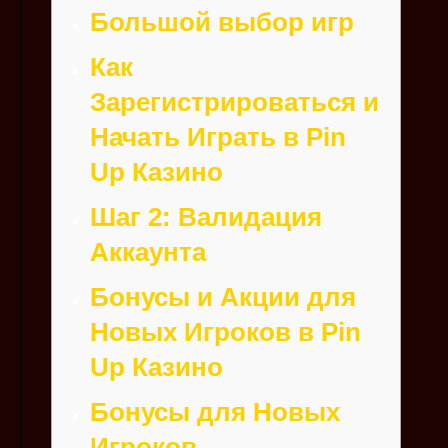
Большой выбор игр
Как
Зарегистрироваться и
Начать Играть в Pin
Up Казино
Шаг 2: Валидация
Аккаунта
Бонусы и Акции для
Новых Игроков в Pin
Up Казино
Бонусы для Новых
Игроков