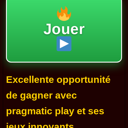
Jouer
Excellente opportunité
de gagner avec
pragmatic play et ses
jeux innovants