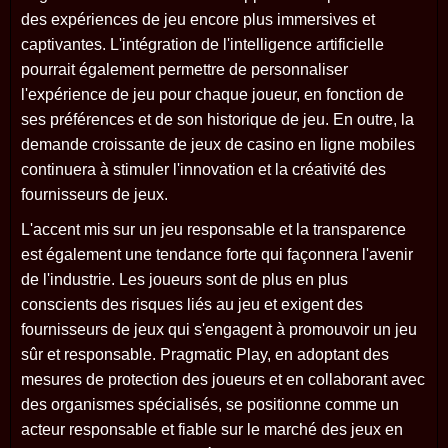
des expériences de jeu encore plus immersives et
captivantes. L'intégration de l'intelligence artificielle
pourrait également permettre de personnaliser
l'expérience de jeu pour chaque joueur, en fonction de
ses préférences et de son historique de jeu. En outre, la
demande croissante de jeux de casino en ligne mobiles
continuera à stimuler l'innovation et la créativité des
fournisseurs de jeux.
L'accent mis sur un jeu responsable et la transparence
est également une tendance forte qui façonnera l'avenir
de l'industrie. Les joueurs sont de plus en plus
conscients des risques liés au jeu et exigent des
fournisseurs de jeux qui s'engagent à promouvoir un jeu
sûr et responsable. Pragmatic Play, en adoptant des
mesures de protection des joueurs et en collaborant avec
des organismes spécialisés, se positionne comme un
acteur responsable et fiable sur le marché des jeux en