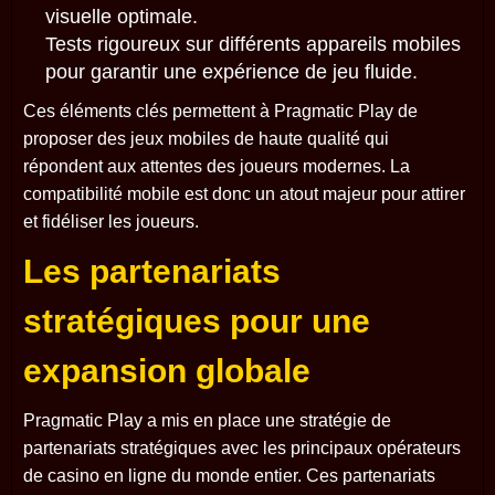
visuelle optimale.
Tests rigoureux sur différents appareils mobiles
pour garantir une expérience de jeu fluide.
Ces éléments clés permettent à Pragmatic Play de
proposer des jeux mobiles de haute qualité qui
répondent aux attentes des joueurs modernes. La
compatibilité mobile est donc un atout majeur pour attirer
et fidéliser les joueurs.
Les partenariats
stratégiques pour une
expansion globale
Pragmatic Play a mis en place une stratégie de
partenariats stratégiques avec les principaux opérateurs
de casino en ligne du monde entier. Ces partenariats