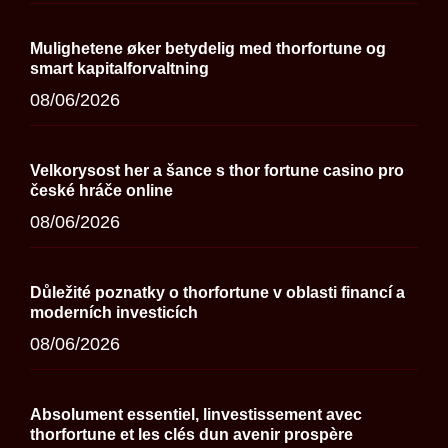
Mulighetene øker betydelig med thorfortune og
smart kapitalforvaltning
08/06/2026
Velkorysost her a šance s thor fortune casino pro
české hráče online
08/06/2026
Důležité poznatky o thorfortune v oblasti financí a
moderních investicích
08/06/2026
Absolument essentiel, linvestissement avec
thorfortune et les clés dun avenir prospère