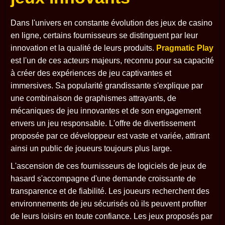
Dans l'univers en constante évolution des jeux de casino
en ligne, certains fournisseurs se distinguent par leur
innovation et la qualité de leurs produits.
Pragmatic Play
est l'un de ces acteurs majeurs, reconnu pour sa capacité
à créer des expériences de jeu captivantes et
immersives. Sa popularité grandissante s'explique par
une combinaison de graphismes attrayants, de
mécaniques de jeu innovantes et de son engagement
envers un jeu responsable. L'offre de divertissement
proposée par ce développeur est vaste et variée, attirant
ainsi un public de joueurs toujours plus large.
L'ascension de ces fournisseurs de logiciels de jeux de
hasard s'accompagne d'une demande croissante de
transparence et de fiabilité. Les joueurs recherchent des
environnements de jeu sécurisés où ils peuvent profiter
de leurs loisirs en toute confiance. Les jeux proposés par