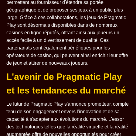
permettent au fournisseur d'étendre sa portée
géographique et de proposer ses jeux à un public plus
large. Grâce à ces collaborations, les jeux de Pragmatic
Play sont désormais disponibles dans de nombreux
casinos en ligne réputés, offrant ainsi aux joueurs un
accès facile à un divertissement de qualité. Ces
partenariats sont également bénéfiques pour les
opérateurs de casino, qui peuvent ainsi enrichir leur offre
de jeux et attirer de nouveaux joueurs.
L'avenir de Pragmatic Play
et les tendances du marché
Le futur de Pragmatic Play s'annonce prometteur, compte
tenu de son engagement envers l'innovation et de sa
capacité à s'adapter aux évolutions du marché. L'essor
des technologies telles que la réalité virtuelle et la réalité
augmentée offre de nouvelles opportunités pour créer