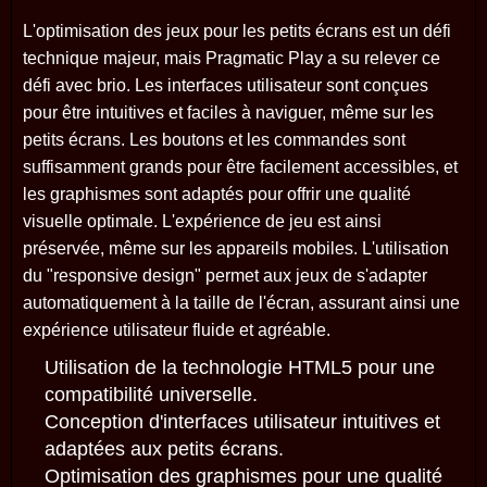
L'optimisation des jeux pour les petits écrans est un défi
technique majeur, mais Pragmatic Play a su relever ce
défi avec brio. Les interfaces utilisateur sont conçues
pour être intuitives et faciles à naviguer, même sur les
petits écrans. Les boutons et les commandes sont
suffisamment grands pour être facilement accessibles, et
les graphismes sont adaptés pour offrir une qualité
visuelle optimale. L'expérience de jeu est ainsi
préservée, même sur les appareils mobiles. L'utilisation
du "responsive design" permet aux jeux de s'adapter
automatiquement à la taille de l'écran, assurant ainsi une
expérience utilisateur fluide et agréable.
Utilisation de la technologie HTML5 pour une
compatibilité universelle.
Conception d'interfaces utilisateur intuitives et
adaptées aux petits écrans.
Optimisation des graphismes pour une qualité