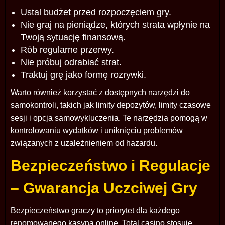
Ustal budżet przed rozpoczęciem gry.
Nie graj na pieniądze, których strata wpłynie na
Twoją sytuację finansową.
Rób regularne przerwy.
Nie próbuj odrabiać strat.
Traktuj grę jako formę rozrywki.
Warto również korzystać z dostępnych narzędzi do
samokontroli, takich jak limity depozytów, limity czasowe
sesji i opcja samowykluczenia. Te narzędzia pomogą w
kontrolowaniu wydatków i uniknięciu problemów
związanych z uzależnieniem od hazardu.
Bezpieczeństwo i Regulacje
– Gwarancja Uczciwej Gry
Bezpieczeństwo graczy to priorytet dla każdego
renomowanego kasyna online. Total casino stosuje