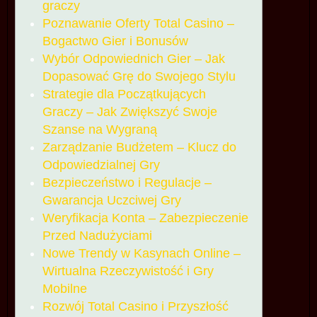
graczy
Poznawanie Oferty Total Casino –
Bogactwo Gier i Bonusów
Wybór Odpowiednich Gier – Jak
Dopasować Grę do Swojego Stylu
Strategie dla Początkujących
Graczy – Jak Zwiększyć Swoje
Szanse na Wygraną
Zarządzanie Budżetem – Klucz do
Odpowiedzialnej Gry
Bezpieczeństwo i Regulacje –
Gwarancja Uczciwej Gry
Weryfikacja Konta – Zabezpieczenie
Przed Nadużyciami
Nowe Trendy w Kasynach Online –
Wirtualna Rzeczywistość i Gry
Mobilne
Rozwój Total Casino i Przyszłość