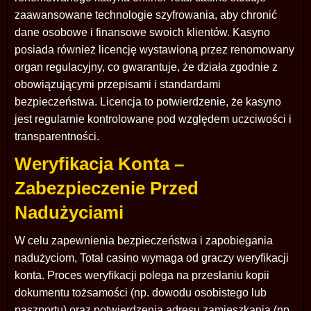
zaawansowane technologie szyfrowania, aby chronić
dane osobowe i finansowe swoich klientów. Kasyno
posiada również licencję wystawioną przez renomowany
organ regulacyjny, co gwarantuje, że działa zgodnie z
obowiązującymi przepisami i standardami
bezpieczeństwa. Licencja to potwierdzenie, że kasyno
jest regularnie kontrolowane pod względem uczciwości i
transparentności.
Weryfikacja Konta –
Zabezpieczenie Przed
Nadużyciami
W celu zapewnienia bezpieczeństwa i zapobiegania
nadużyciom, Total casino wymaga od graczy weryfikacji
konta. Proces weryfikacji polega na przesłaniu kopii
dokumentu tożsamości (np. dowodu osobistego lub
paszportu) oraz potwierdzenia adresu zamieszkania (np.