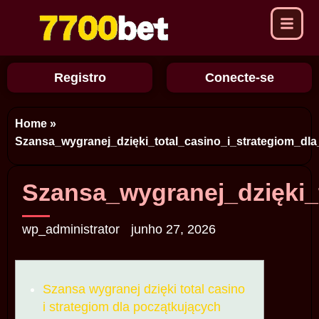
Registro
Conecte-se
Home
»
Szansa_wygranej_dzięki_total_casino_i_strategiom_dl
Szansa_wygranej_dzięki_
wp_administrator
junho 27, 2026
Szansa wygranej dzięki total casino
i strategiom dla początkujących