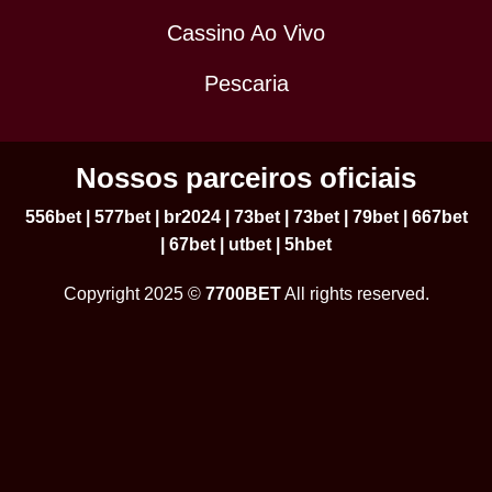
Cassino Ao Vivo
Pescaria
Nossos parceiros oficiais
556bet
|
577bet
|
br2024
|
73bet
|
73bet
|
79bet
|
667bet
|
67bet
|
utbet
|
5hbet
Copyright 2025 ©
7700BET
All rights reserved.