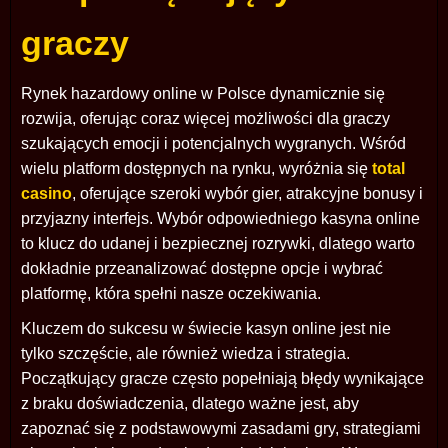
graczy
Rynek hazardowy online w Polsce dynamicznie się
rozwija, oferując coraz więcej możliwości dla graczy
szukających emocji i potencjalnych wygranych. Wśród
wielu platform dostępnych na rynku, wyróżnia się
total
casino
, oferujące szeroki wybór gier, atrakcyjne bonusy i
przyjazny interfejs. Wybór odpowiedniego kasyna online
to klucz do udanej i bezpiecznej rozrywki, dlatego warto
dokładnie przeanalizować dostępne opcje i wybrać
platformę, która spełni nasze oczekiwania.
Kluczem do sukcesu w świecie kasyn online jest nie
tylko szczęście, ale również wiedza i strategia.
Początkujący gracze często popełniają błędy wynikające
z braku doświadczenia, dlatego ważne jest, aby
zapoznać się z podstawowymi zasadami gry, strategiami