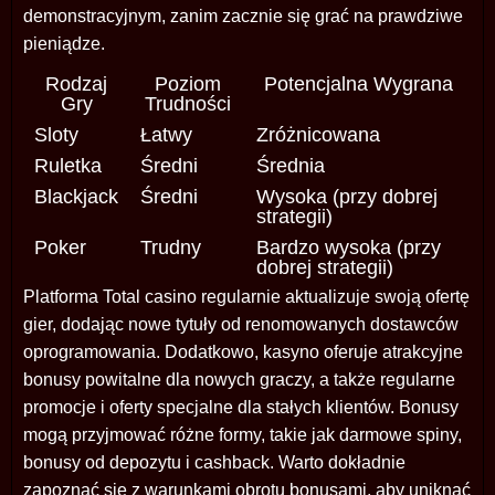
demonstracyjnym, zanim zacznie się grać na prawdziwe
pieniądze.
Rodzaj
Poziom
Potencjalna Wygrana
Gry
Trudności
Sloty
Łatwy
Zróżnicowana
Ruletka
Średni
Średnia
Blackjack
Średni
Wysoka (przy dobrej
strategii)
Poker
Trudny
Bardzo wysoka (przy
dobrej strategii)
Platforma Total casino regularnie aktualizuje swoją ofertę
gier, dodając nowe tytuły od renomowanych dostawców
oprogramowania. Dodatkowo, kasyno oferuje atrakcyjne
bonusy powitalne dla nowych graczy, a także regularne
promocje i oferty specjalne dla stałych klientów. Bonusy
mogą przyjmować różne formy, takie jak darmowe spiny,
bonusy od depozytu i cashback. Warto dokładnie
zapoznać się z warunkami obrotu bonusami, aby uniknąć