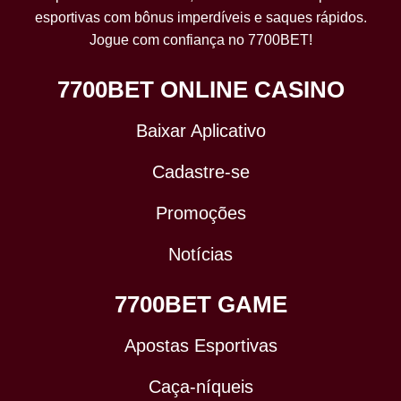
esportivas com bônus imperdíveis e saques rápidos.
Jogue com confiança no 7700BET!
7700BET ONLINE CASINO
Baixar Aplicativo
Cadastre-se
Promoções
Notícias
7700BET GAME
Apostas Esportivas
Caça-níqueis