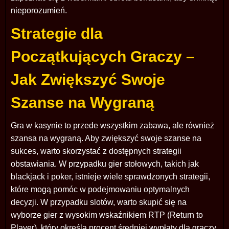
nieporozumień.
Strategie dla
Początkujących Graczy –
Jak Zwiększyć Swoje
Szanse na Wygraną
Gra w kasynie to przede wszystkim zabawa, ale również
szansa na wygraną. Aby zwiększyć swoje szanse na
sukces, warto skorzystać z dostępnych strategii
obstawiania. W przypadku gier stołowych, takich jak
blackjack i poker, istnieje wiele sprawdzonych strategii,
które mogą pomóc w podejmowaniu optymalnych
decyzji. W przypadku slotów, warto skupić się na
wyborze gier z wysokim wskaźnikiem RTP (Return to
Player), który określa procent średniej wypłaty dla graczy.