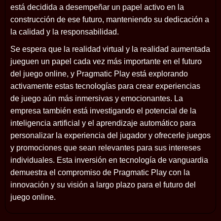
está decidida a desempeñar un papel activo en la
construcción de ese futuro, manteniendo su dedicación a
la calidad y la responsabilidad.
Se espera que la realidad virtual y la realidad aumentada
jueguen un papel cada vez más importante en el futuro
del juego online, y Pragmatic Play está explorando
activamente estas tecnologías para crear experiencias
de juego aún más inmersivas y emocionantes. La
empresa también está investigando el potencial de la
inteligencia artificial y el aprendizaje automático para
personalizar la experiencia del jugador y ofrecerle juegos
y promociones que sean relevantes para sus intereses
individuales. Esta inversión en tecnología de vanguardia
demuestra el compromiso de Pragmatic Play con la
innovación y su visión a largo plazo para el futuro del
juego online.