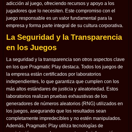
adicción al juego, ofreciendo recursos y apoyo a los
jugadores que lo necesiten. Este compromiso con el
juego responsable es un valor fundamental para la
empresa y forma parte integral de su cultura corporativa.
La Seguridad y la Transparencia
en los Juegos
La seguridad y la transparencia son otros aspectos clave
en los que Pragmatic Play destaca. Todos los juegos de
la empresa están certificados por laboratorios
independientes, lo que garantiza que cumplen con los
más altos estándares de justicia y aleatoriedad. Estos
laboratorios realizan pruebas exhaustivas de los
generadores de números aleatorios (RNG) utilizados en
los juegos, asegurando que los resultados sean
completamente impredecibles y no estén manipulados.
Además, Pragmatic Play utiliza tecnologías de