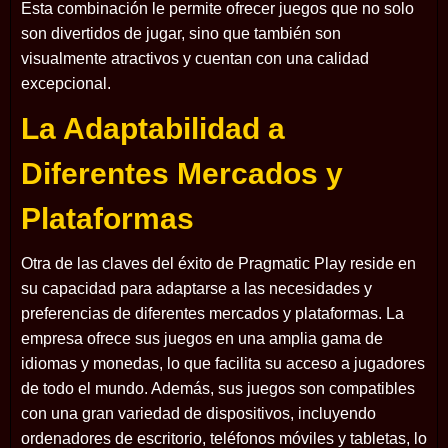
Esta combinación le permite ofrecer juegos que no solo
son divertidos de jugar, sino que también son
visualmente atractivos y cuentan con una calidad
excepcional.
La Adaptabilidad a
Diferentes Mercados y
Plataformas
Otra de las claves del éxito de Pragmatic Play reside en
su capacidad para adaptarse a las necesidades y
preferencias de diferentes mercados y plataformas. La
empresa ofrece sus juegos en una amplia gama de
idiomas y monedas, lo que facilita su acceso a jugadores
de todo el mundo. Además, sus juegos son compatibles
con una gran variedad de dispositivos, incluyendo
ordenadores de escritorio, teléfonos móviles y tabletas, lo