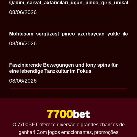
Qədim_sərvət_axtarıcıları_üçün_pinco_giriş_unikal_o
08/06/2026
Möhtəşəm_sərgüzəşt_pinco_azerbaycan_yükle_ilə_ba
08/06/2026
Faszinierende Bewegungen und tony spins für
eine lebendige Tanzkultur im Fokus
08/06/2026
O 7700BET oferece diversão e grandes chances de
ganhar! Com jogos emocionantes, promoções