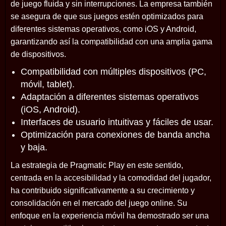
de juego fluida y sin interrupciones. La empresa también
se asegura de que sus juegos estén optimizados para
diferentes sistemas operativos, como iOS y Android,
garantizando así la compatibilidad con una amplia gama
de dispositivos.
Compatibilidad con múltiples dispositivos (PC,
móvil, tablet).
Adaptación a diferentes sistemas operativos
(iOS, Android).
Interfaces de usuario intuitivas y fáciles de usar.
Optimización para conexiones de banda ancha
y baja.
La estrategia de Pragmatic Play en este sentido,
centrada en la accesibilidad y la comodidad del jugador,
ha contribuido significativamente a su crecimiento y
consolidación en el mercado del juego online. Su
enfoque en la experiencia móvil ha demostrado ser una