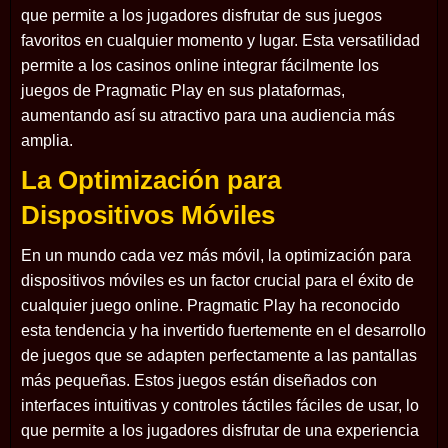
que permite a los jugadores disfrutar de sus juegos
favoritos en cualquier momento y lugar. Esta versatilidad
permite a los casinos online integrar fácilmente los
juegos de Pragmatic Play en sus plataformas,
aumentando así su atractivo para una audiencia más
amplia.
La Optimización para
Dispositivos Móviles
En un mundo cada vez más móvil, la optimización para
dispositivos móviles es un factor crucial para el éxito de
cualquier juego online. Pragmatic Play ha reconocido
esta tendencia y ha invertido fuertemente en el desarrollo
de juegos que se adapten perfectamente a las pantallas
más pequeñas. Estos juegos están diseñados con
interfaces intuitivas y controles táctiles fáciles de usar, lo
que permite a los jugadores disfrutar de una experiencia