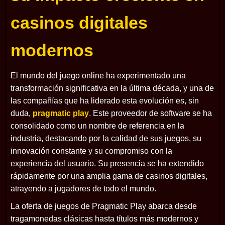
casinos digitales
modernos
El mundo del juego online ha experimentado una
transformación significativa en la última década, y una de
las compañías que ha liderado esta evolución es, sin
duda,
pragmatic play
. Este proveedor de software se ha
consolidado como un nombre de referencia en la
industria, destacando por la calidad de sus juegos, su
innovación constante y su compromiso con la
experiencia del usuario. Su presencia se ha extendido
rápidamente por una amplia gama de casinos digitales,
atrayendo a jugadores de todo el mundo.
La oferta de juegos de Pragmatic Play abarca desde
tragamonedas clásicas hasta títulos más modernos y