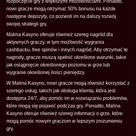
rozpoczęcie gry z większymi możliwościami. Ponadto,
nowi gracze mogą otrzymać 50% bonusu na każde
następne depozyty, co pozwoli im na dalszy rozwój
swojej strategii gry.
Malina Kasyno oferuje również szereg nagród dla
aktywnych graczy, w tym możliwość wygrania
cashbacku, free spinów i innych nagród. Aby otrzymać te
nagrody, gracze muszą spełnić określone warunki, takie
jak osiągnięcie określonego poziomu w grze lub
wygranie określonej ilości pieniędzy.
W Malina Kasyno, nowi gracze mogą również korzystać z
szerego usług, takich jak obsługa klienta, która jest
dostępna 24/7, aby pomóc im w rozwiązaniu problemów,
które mogą się pojawić podczas gry. Ponadto, Malina
Kasyno oferuje również szereg informacji o grze, które
mogą pomóc nowym graczom w lepszym zrozumieniu
gry.