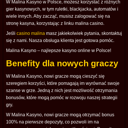
W Malina Kasyno w Polsce, możesz korzystać z różnych
gier kasynowych, w tym ruletki, blackjacka, automatów i
wiele innych. Aby zacząć, musisz zalogować się na
stronę kasyna, korzystając z linku malina casino.
Jeśli
casino malina
masz jakiekolwiek pytania, skontaktuj
się z nami. Nasza obsługa klienta jest gotowa pomóc.
Malina Kasyno – najlepsze kasyno online w Polsce!
Benefity dla nowych graczy
W Malina Kasyno, nowi gracze mogą cieszyć się
szeregiem korzyści, które pomagają im wyrównać swoje
szanse w grze. Jedną z nich jest możliwość otrzymania
bonusów, które mogą pomóc w rozwoju naszej strategii
gry.
W Malina Kasyno, nowi gracze mogą otrzymać bonus
100% na pierwsze depozyty, co pozwoli im na