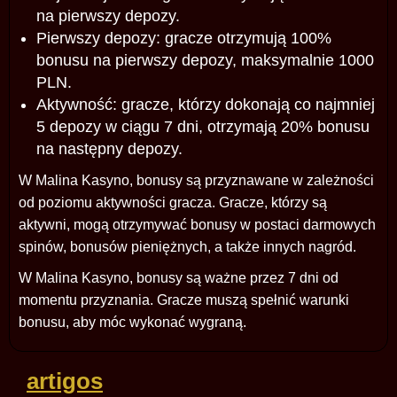
na pierwszy depozy.
Pierwszy depozy: gracze otrzymują 100%
bonusu na pierwszy depozy, maksymalnie 1000
PLN.
Aktywność: gracze, którzy dokonają co najmniej
5 depozy w ciągu 7 dni, otrzymają 20% bonusu
na następny depozy.
W Malina Kasyno, bonusy są przyznawane w zależności
od poziomu aktywności gracza. Gracze, którzy są
aktywni, mogą otrzymywać bonusy w postaci darmowych
spinów, bonusów pieniężnych, a także innych nagród.
W Malina Kasyno, bonusy są ważne przez 7 dni od
momentu przyznania. Gracze muszą spełnić warunki
bonusu, aby móc wykonać wygraną.
artigos