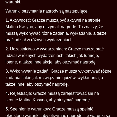
warunki.
Warunki otrzymania nagrody są następujące:
1. Aktywność: Gracze muszą być aktywni na stronie
Malina Kasyno, aby otrzymać nagrodę. To znaczy, że
muszą wykonywać różne zadania, wykładania, a także
brać udział w różnych wydarzeniach.
2. Uczestnictwo w wydarzeniach: Gracze muszą brać
udział w różnych wydarzeniach, takich jak turnieje,
loterie, a także inne akcje, aby otrzymać nagrodę.
3. Wykonywanie zadań: Gracze muszą wykonywać różne
zadania, takie jak rozwiązanie quizów, wykładania, a
także inne, aby otrzymać nagrodę.
4. Rejestracja: Gracze muszą zarejestrować się na
stronie Malina Kasyno, aby otrzymać nagrodę.
5. Spełnienie warunków: Gracze muszą spełnić
określone warunki, aby otrzymać nagrodę. Te warunki są