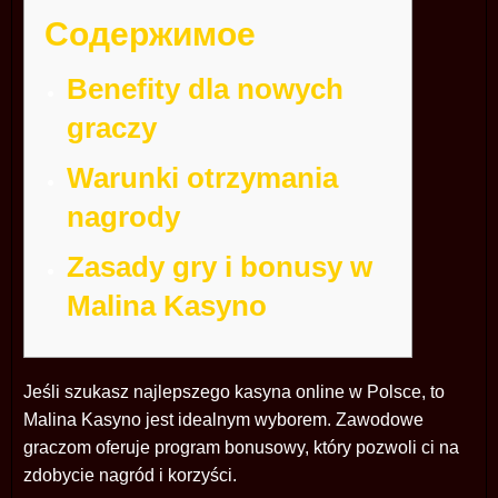
Содержимое
Benefity dla nowych
graczy
Warunki otrzymania
nagrody
Zasady gry i bonusy w
Malina Kasyno
Jeśli szukasz najlepszego kasyna online w Polsce, to
Malina Kasyno jest idealnym wyborem. Zawodowe
graczom oferuje program bonusowy, który pozwoli ci na
zdobycie nagród i korzyści.