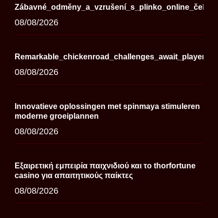
Zábavné_odměny_a_vzrušení_s_plinko_online_čekají
08/08/2026
Remarkable_chickenroad_challenges_await_players_se
08/08/2026
Innovatieve oplossingen met spinmaya stimuleren
moderne groeiplannen
08/08/2026
Εξαιρετική εμπειρία παιχνιδιού και το thorfortune
casino για απαιτητικούς παίκτες
08/08/2026