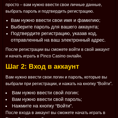
просто – вам нужно ввести свои личные данные,
выбрать пароль и подтвердить регистрацию.
Вам нужно ввести свои имя и фамилию;
Выберите пароль для вашего аккаунта;
Подтвердите регистрацию, указав код,
отправленный на ваш электронный адрес.
После регистрации вы сможете войти в свой аккаунт
и начать играть в Pinco Casino онлайн.
Шаг 2: Вход в аккаунт
Вам нужно ввести свои логин и пароль, которые вы
выбрали при регистрации, и нажать на кнопку “Войти”.
Вам нужно ввести свой логин;
Вам нужно ввести свой пароль;
Нажмите на кнопку “Войти”.
После входа в аккаунт вы сможете начать играть в