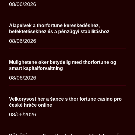
08/06/2026
Alapelvek a thorfortune kereskedéshez,
befektetésekhez és a pénzügyi stabilitáshoz
08/06/2026
Mulighetene øker betydelig med thorfortune og
smart kapitalforvaltning
08/06/2026
Velkorysost her a šance s thor fortune casino pro
české hráče online
08/06/2026