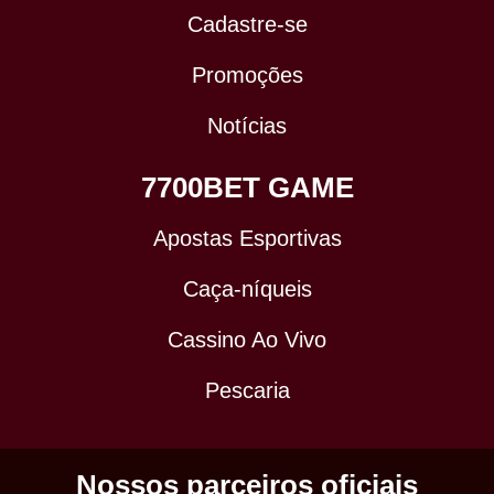
Cadastre-se
Promoções
Notícias
7700BET GAME
Apostas Esportivas
Caça-níqueis
Cassino Ao Vivo
Pescaria
Nossos parceiros oficiais