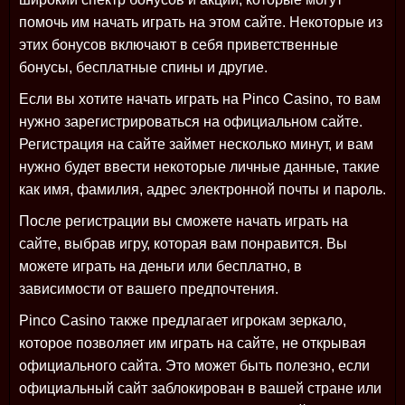
помочь им начать играть на этом сайте. Некоторые из
этих бонусов включают в себя приветственные
бонусы, бесплатные спины и другие.
Если вы хотите начать играть на Pinco Casino, то вам
нужно зарегистрироваться на официальном сайте.
Регистрация на сайте займет несколько минут, и вам
нужно будет ввести некоторые личные данные, такие
как имя, фамилия, адрес электронной почты и пароль.
После регистрации вы сможете начать играть на
сайте, выбрав игру, которая вам понравится. Вы
можете играть на деньги или бесплатно, в
зависимости от вашего предпочтения.
Pinco Casino также предлагает игрокам зеркало,
которое позволяет им играть на сайте, не открывая
официального сайта. Это может быть полезно, если
официальный сайт заблокирован в вашей стране или