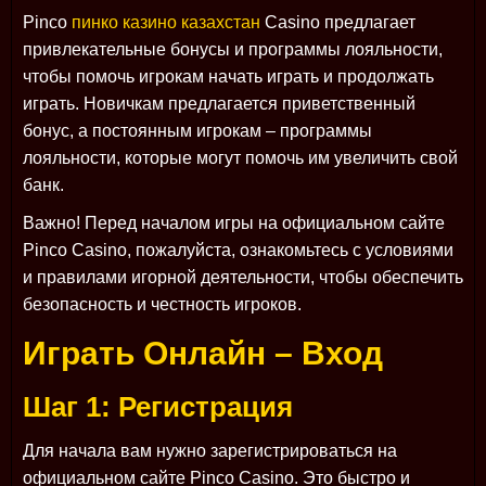
Pinco
пинко казино казахстан
Casino предлагает
привлекательные бонусы и программы лояльности,
чтобы помочь игрокам начать играть и продолжать
играть. Новичкам предлагается приветственный
бонус, а постоянным игрокам – программы
лояльности, которые могут помочь им увеличить свой
банк.
Важно! Перед началом игры на официальном сайте
Pinco Casino, пожалуйста, ознакомьтесь с условиями
и правилами игорной деятельности, чтобы обеспечить
безопасность и честность игроков.
Играть Онлайн – Вход
Шаг 1: Регистрация
Для начала вам нужно зарегистрироваться на
официальном сайте Pinco Casino. Это быстро и