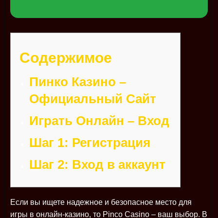
Содержимое
Пинко Казино –
Официальный Сайт
Играть Онлайн – Вход
Шаг 1: Регистрация
Шаг 2: Вход в аккаунт
Если вы ищете надежное и безопасное место для
игры в онлайн-казино, то Pinco Casino – ваш выбор. В