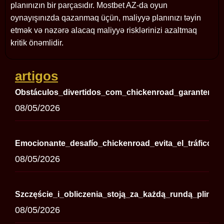
planınızın bir parçasıdır. Mostbet AZ-da oyun
oynayışınızda qazanmaq üçün, maliyyə planınızı təyin
etmək və nəzərə alacaq maliyyə risklərinizi azaltmaq
kritik önəmlidir.
artigos
Obstáculos_divertidos_com_chickenroad_garantem_
08/05/2026
Emocionante_desafío_chickenroad_evita_el_tráfico_
08/05/2026
Szczęście_i_obliczenia_stoją_za_każdą_rundą_plink
08/05/2026