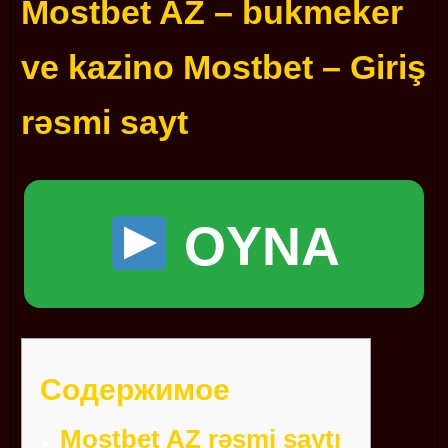
Mostbet AZ – bukmeker
ve kazino Mostbet – Giriş
rəsmi sayt
OYNA
Содержимое
Mostbet AZ rəsmi saytı