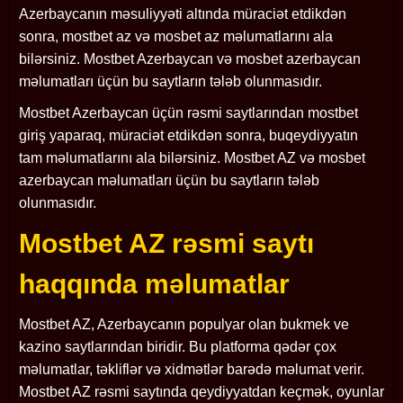
Azerbaycanın məsuliyyəti altında müraciət etdikdən
sonra, mostbet az və mosbet az məlumatlarını ala
bilərsiniz. Mostbet Azerbaycan və mosbet azerbaycan
məlumatları üçün bu saytların tələb olunmasıdır.
Mostbet Azerbaycan üçün rəsmi saytlarından mostbet
giriş yaparaq, müraciət etdikdən sonra, buqeydiyyatın
tam məlumatlarını ala bilərsiniz. Mostbet AZ və mosbet
azerbaycan məlumatları üçün bu saytların tələb
olunmasıdır.
Mostbet AZ rəsmi saytı
haqqında məlumatlar
Mostbet AZ, Azerbaycanın populyar olan bukmek ve
kazino saytlarından biridir. Bu platforma qədər çox
məlumatlar, təkliflər və xidmətlər barədə məlumat verir.
Mostbet AZ rəsmi saytında qeydiyyatdan keçmək, oyunlar