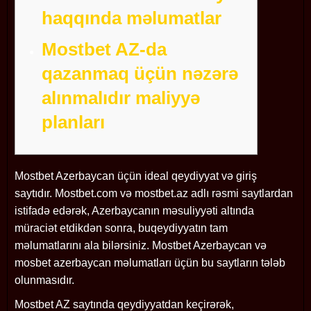
haqqında məlumatlar
Mostbet AZ-da
qazanmaq üçün nəzərə
alınmalıdır maliyyə
planları
Mostbet Azerbaycan üçün ideal qeydiyyat və giriş
saytıdır. Mostbet.com və mostbet.az adlı rəsmi saytlardan
istifadə edərək, Azerbaycanın məsuliyyəti altında
müraciət etdikdən sonra, buqeydiyyatın tam
məlumatlarını ala bilərsiniz. Mostbet Azerbaycan və
mosbet azerbaycan məlumatları üçün bu saytların tələb
olunmasıdır.
Mostbet AZ saytında qeydiyyatdan keçirərək,