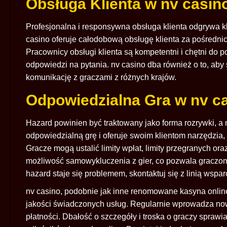
Obsługa Klienta w nv casin
Profesjonalna i responsywna obsługa klienta odgrywa 
casino oferuje całodobową obsługę klienta za pośrednic
Pracownicy obsługi klienta są kompetentni i chętni do
odpowiedzi na pytania. nv casino dba również o to, aby 
komunikację z graczami z różnych krajów.
Odpowiedzialna Gra w nv c
Hazard powinien być traktowany jako forma rozrywki, a 
odpowiedzialną grę i oferuje swoim klientom narzędzia,
Gracze mogą ustalić limity wpłat, limity przegranych or
możliwość samowykluczenia z gier, co pozwala graczom 
hazard staje się problemem, skontaktuj się z linią wspa
nv casino, podobnie jak inne renomowane kasyna online
jakości świadczonych usług. Regularnie wprowadza nowe
płatności. Dbałość o szczegóły i troska o graczy spraw