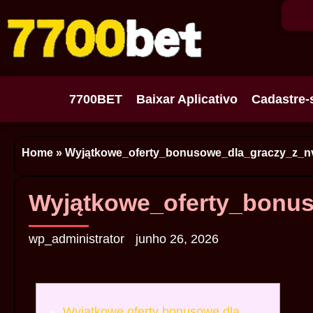
7700BET
Baixar Aplicativo
Cadastre-
Home
»
Wyjątkowe_oferty_bonusowe_dla_graczy_z_n
Wyjątkowe_oferty_bonu
wp_administrator
junho 26, 2026
Wyjątkowe oferty bonusowe dla