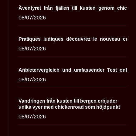
Äventyret_från_fjällen_till_kusten_genom_chick
08/07/2026
Pratiques_ludiques_découvrez_le_nouveau_casin
08/07/2026
Anbietervergleich_und_umfassender_Test_online
08/07/2026
Vandringen från kusten till bergen erbjuder
unika vyer med chickenroad som höjdpunkt
08/07/2026