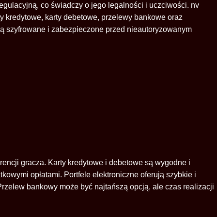
gulacyjną, co świadczy o jego legalności i uczciwości. nv
rty kredytowe, karty debetowe, przelewy bankowe oraz
e są szyfrowane i zabezpieczone przed nieautoryzowanym
rencji gracza. Karty kredytowe i debetowe są wygodne i
owymi opłatami. Portfele elektroniczne oferują szybkie i
Przelew bankowy może być najtańszą opcją, ale czas realizacji