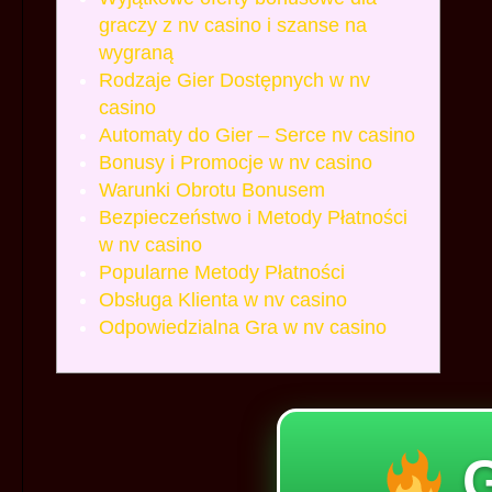
graczy z nv casino i szanse na
wygraną
Rodzaje Gier Dostępnych w nv
casino
Automaty do Gier – Serce nv casino
Bonusy i Promocje w nv casino
Warunki Obrotu Bonusem
Bezpieczeństwo i Metody Płatności
w nv casino
Popularne Metody Płatności
Obsługa Klienta w nv casino
Odpowiedzialna Gra w nv casino
G