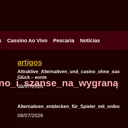
s
Cassino Ao Vivo
Pescaria
Notícias
artigos
Attraktive_Alternativen_und_casino_ohne_oasis_
Glück – копія
ino_i_szanse_na_wygraną
08/07/2026
Alternativen_entdecken_für_Spieler_mit_online_
08/07/2026