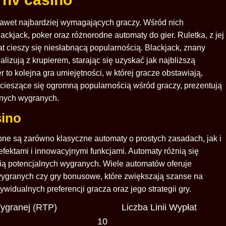
 nawet najbardziej wymagających graczy. Wśród nich
ackjack, poker oraz różnorodne automaty do gier. Ruletka, z jej
lat cieszy się niesłabnącą popularnością. Blackjack, znany
alizują z krupierem, starając się uzyskać jak najbliższą
 to kolejna gra umiejętności, w której gracze obstawiają,
r, cieszące się ogromną popularnością wśród graczy, prezentują
lnych wygranych.
sino
ępne są zarówno klasyczne automaty o prostych zasadach, jak i
fektami i innowacyjnymi funkcjami. Automaty różnią się
cią potencjalnych wygranych. Wiele automatów oferuje
wygranych czy gry bonusowe, które zwiększają szanse na
dualnych preferencji gracza oraz jego strategii gry.
ygranej (RTP)
Liczba Linii Wypłat
10